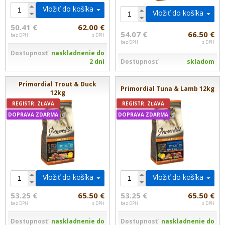
Vložiť do košíka
Vložiť do košíka
50.41 €
62.00 €
54.07 €
66.50 €
bez DPH
s DPH
bez DPH
s DPH
Dostupnosť
naskladnenie do
Dostupnosť
skladom
2 dní
Primordial Trout & Duck
Primordial Tuna & Lamb 12kg
12kg
REGISTR. ZĽAVA
REGISTR. ZĽAVA
DOPRAVA ZDARMA
DOPRAVA ZDARMA
Vložiť do košíka
Vložiť do košíka
53.25 €
65.50 €
53.25 €
65.50 €
bez DPH
s DPH
bez DPH
s DPH
Dostupnosť
naskladnenie do
Dostupnosť
naskladnenie do