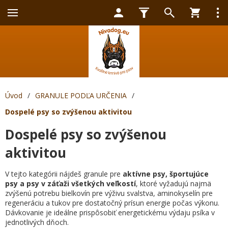
Úvod
/
GRANULE PODĽA URČENIA
/
Dospelé psy so zvýšenou aktivitou
Dospelé psy so zvýšenou
aktivitou
V tejto kategórii nájdeš granule pre
aktívne psy, športujúce
psy a psy v záťaži všetkých veľkostí
, ktoré vyžadujú najmä
zvýšenú potrebu bielkovín pre výživu svalstva, aminokyselín pre
regeneráciu a tukov pre dostatočný prísun energie počas výkonu.
Dávkovanie je ideálne prispôsobiť energetickému výdaju psíka v
jednotlivých dňoch.