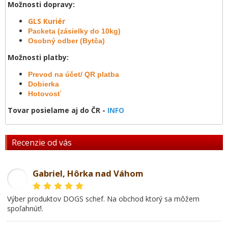
Možnosti dopravy:
GLS Kuriér
Packeta (zásielky do 10kg)
Osobný odber (Bytča)
Možnosti platby:
Prevod na účet/ QR platba
Dobierka
Hotovosť
Tovar posielame aj do ČR -
INFO
Recenzie od vás
Gabriel, Hôrka nad Váhom
GL
Výber produktov DOGS schef. Na obchod ktorý sa môžem
spoľahnúť!.