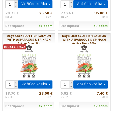
Vložiť do košíka
Vložiť do košíka
20.73 €
25.50 €
77.24 €
95.00 €
bez DPH
s DPH
bez DPH
s DPH
Dostupnosť
skladom
Dostupnosť
skladom
Dog’s Chef SCOTTISH SALMON
Dog’s Chef SCOTTISH SALMON
WITH ASPARAGUS & SPINACH
WITH ASPARAGUS & SPINACH
Active Dogs 2kg
Active Dogs 500g
REGISTR. ZĽAVA
Vložiť do košíka
Vložiť do košíka
18.70 €
23.00 €
6.02 €
7.40 €
bez DPH
s DPH
bez DPH
s DPH
Dostupnosť
skladom
Dostupnosť
skladom