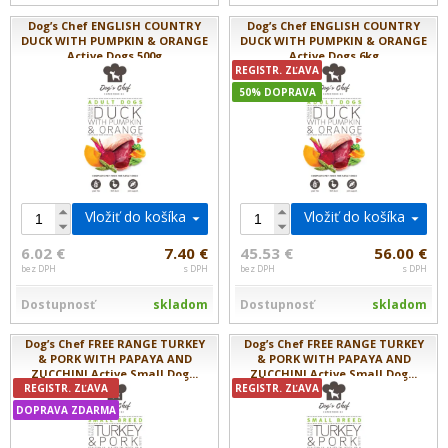
Dog’s Chef ENGLISH COUNTRY
Dog’s Chef ENGLISH COUNTRY
DUCK WITH PUMPKIN & ORANGE
DUCK WITH PUMPKIN & ORANGE
Active Dogs 500g
Active Dogs 6kg
REGISTR. ZĽAVA
50% DOPRAVA
Vložiť do košíka
Vložiť do košíka
6.02 €
7.40 €
45.53 €
56.00 €
bez DPH
s DPH
bez DPH
s DPH
Dostupnosť
skladom
Dostupnosť
skladom
Dog’s Chef FREE RANGE TURKEY
Dog’s Chef FREE RANGE TURKEY
& PORK WITH PAPAYA AND
& PORK WITH PAPAYA AND
ZUCCHINI Active Small Dog...
ZUCCHINI Active Small Dog...
REGISTR. ZĽAVA
REGISTR. ZĽAVA
DOPRAVA ZDARMA