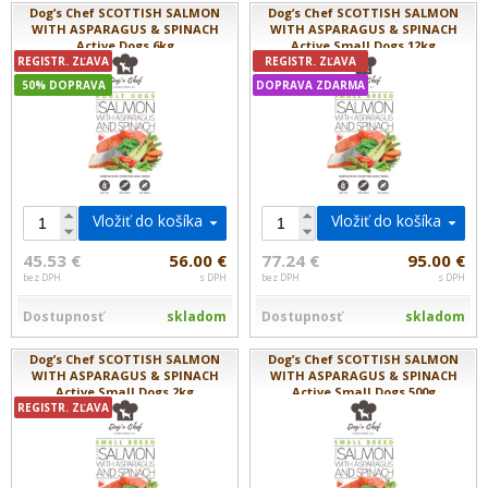
Dog’s Chef SCOTTISH SALMON
Dog’s Chef SCOTTISH SALMON
WITH ASPARAGUS & SPINACH
WITH ASPARAGUS & SPINACH
Active Dogs 6kg
Active Small Dogs 12kg
REGISTR. ZĽAVA
REGISTR. ZĽAVA
50% DOPRAVA
DOPRAVA ZDARMA
Vložiť do košíka
Vložiť do košíka
45.53 €
56.00 €
77.24 €
95.00 €
bez DPH
s DPH
bez DPH
s DPH
Dostupnosť
skladom
Dostupnosť
skladom
Dog’s Chef SCOTTISH SALMON
Dog’s Chef SCOTTISH SALMON
WITH ASPARAGUS & SPINACH
WITH ASPARAGUS & SPINACH
Active Small Dogs 2kg
Active Small Dogs 500g
REGISTR. ZĽAVA