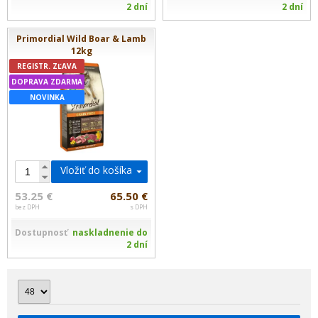
2 dní
2 dní
Primordial Wild Boar & Lamb
12kg
REGISTR. ZĽAVA
DOPRAVA ZDARMA
NOVINKA
Vložiť do košíka
53.25 €
65.50 €
bez DPH
s DPH
Dostupnosť
naskladnenie do
2 dní