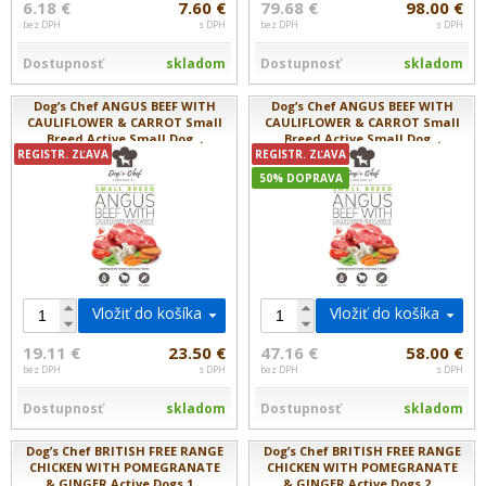
6.18 €
7.60 €
79.68 €
98.00 €
bez DPH
s DPH
bez DPH
s DPH
Dostupnosť
skladom
Dostupnosť
skladom
Dog’s Chef ANGUS BEEF WITH
Dog’s Chef ANGUS BEEF WITH
CAULIFLOWER & CARROT Small
CAULIFLOWER & CARROT Small
Breed Active Small Dog...
Breed Active Small Dog...
REGISTR. ZĽAVA
REGISTR. ZĽAVA
50% DOPRAVA
Vložiť do košíka
Vložiť do košíka
19.11 €
23.50 €
47.16 €
58.00 €
bez DPH
s DPH
bez DPH
s DPH
Dostupnosť
skladom
Dostupnosť
skladom
Dog’s Chef BRITISH FREE RANGE
Dog’s Chef BRITISH FREE RANGE
CHICKEN WITH POMEGRANATE
CHICKEN WITH POMEGRANATE
& GINGER Active Dogs 1...
& GINGER Active Dogs 2...