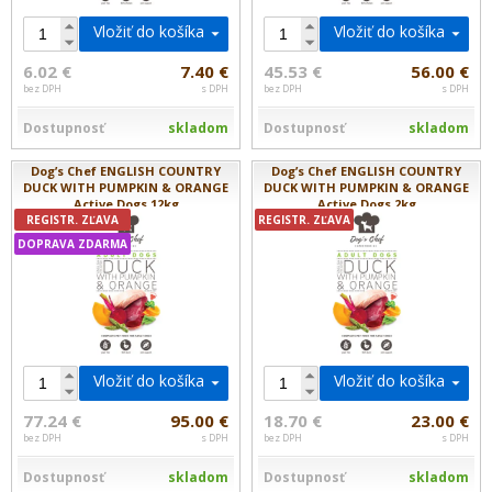
Vložiť do košíka
Vložiť do košíka
6.02 €
7.40 €
45.53 €
56.00 €
bez DPH
s DPH
bez DPH
s DPH
Dostupnosť
skladom
Dostupnosť
skladom
Dog’s Chef ENGLISH COUNTRY
Dog’s Chef ENGLISH COUNTRY
DUCK WITH PUMPKIN & ORANGE
DUCK WITH PUMPKIN & ORANGE
Active Dogs 12kg
Active Dogs 2kg
REGISTR. ZĽAVA
REGISTR. ZĽAVA
DOPRAVA ZDARMA
Vložiť do košíka
Vložiť do košíka
77.24 €
95.00 €
18.70 €
23.00 €
bez DPH
s DPH
bez DPH
s DPH
Dostupnosť
skladom
Dostupnosť
skladom