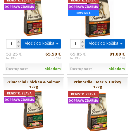
REGISTR. ZĽAVA
REGISTR. ZĽAVA
DOPRAVA ZDARMA
DOPRAVA ZDARMA
NOVINKA
Vložiť do košíka
Vložiť do košíka
53.25 €
65.50 €
65.85 €
81.00 €
bez DPH
s DPH
bez DPH
s DPH
Dostupnosť
skladom
Dostupnosť
skladom
Primordial Chicken & Salmon
Primordial Deer & Turkey
12kg
12kg
REGISTR. ZĽAVA
REGISTR. ZĽAVA
DOPRAVA ZDARMA
DOPRAVA ZDARMA