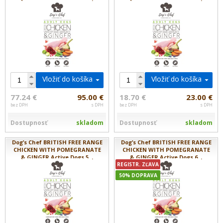
Vložiť do košíka
Vložiť do košíka
77.24 €
95.00 €
18.70 €
23.00 €
bez DPH
s DPH
bez DPH
s DPH
Dostupnosť
skladom
Dostupnosť
skladom
Dog’s Chef BRITISH FREE RANGE
Dog’s Chef BRITISH FREE RANGE
CHICKEN WITH POMEGRANATE
CHICKEN WITH POMEGRANATE
& GINGER Active Dogs 5...
& GINGER Active Dogs 6...
REGISTR. ZĽAVA
50% DOPRAVA