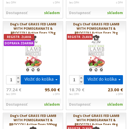
bez DPH
s DPH
bez DPH
s DPH
Dostupnosť
skladom
Dostupnosť
skladom
Dog’s Chef GRASS FED LAMB
Dog’s Chef GRASS FED LAMB
WITH POMEGRANATE &
WITH POMEGRANATE &
BROCCOLI Active Dogs 12kg
BROCCOLI Active Dogs 2kg
REGISTR. ZĽAVA
REGISTR. ZĽAVA
DOPRAVA ZDARMA
Vložiť do košíka
Vložiť do košíka
77.24 €
95.00 €
18.70 €
23.00 €
bez DPH
s DPH
bez DPH
s DPH
Dostupnosť
skladom
Dostupnosť
skladom
Dog’s Chef GRASS FED LAMB
Dog’s Chef GRASS FED LAMB
WITH POMEGRANATE &
WITH POMEGRANATE &
BROCCOLI Active Dogs 500mg
BROCCOLI Active Dogs 6kg
REGISTR. ZĽAVA