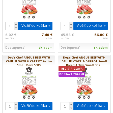
Vložiť do košíka
Vložiť do košíka
6.02 €
7.40 €
45.53 €
56.00 €
bez DPH
s DPH
bez DPH
s DPH
Dostupnosť
skladom
Dostupnosť
skladom
Dog’s Chef ANGUS BEEF WITH
Dog’s Chef ANGUS BEEF WITH
CAULIFLOWER & CARROT Active
CAULIFLOWER & CARROT Small
Small Dogs 500G
Breed Active Small Dog...
REGISTR. ZĽAVA
DOPRAVA ZDARMA
Vložiť do košíka
Vložiť do košíka