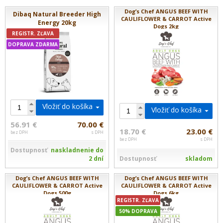
Dog’s Chef ANGUS BEEF WITH
Dibaq Natural Breeder High
CAULIFLOWER & CARROT Active
Energy 20kg
Dogs 2kg
REGISTR. ZĽAVA
DOPRAVA ZDARMA
Vložiť do košíka
Vložiť do košíka
56.91 €
70.00 €
18.70 €
23.00 €
bez DPH
s DPH
bez DPH
s DPH
Dostupnosť
naskladnenie do
Dostupnosť
skladom
2 dní
Dog’s Chef ANGUS BEEF WITH
Dog’s Chef ANGUS BEEF WITH
CAULIFLOWER & CARROT Active
CAULIFLOWER & CARROT Active
Dogs 500g
Dogs 6kg
REGISTR. ZĽAVA
50% DOPRAVA