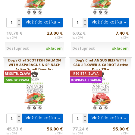
Vložiť do košíka
Vložiť do košíka
18.70 €
23.00 €
6.02 €
7.40 €
bez DPH
s DPH
bez DPH
s DPH
Dostupnosť
skladom
Dostupnosť
skladom
Dog’s Chef SCOTTISH SALMON
Dog’s Chef ANGUS BEEF WITH
WITH ASPARAGUS & SPINACH
CAULIFLOWER & CARROT Active
Active Small Dogs 6kg
Dogs 12kg
REGISTR. ZĽAVA
REGISTR. ZĽAVA
50% DOPRAVA
DOPRAVA ZDARMA
Vložiť do košíka
Vložiť do košíka
45.53 €
56.00 €
77.24 €
95.00 €
bez DPH
s DPH
bez DPH
s DPH