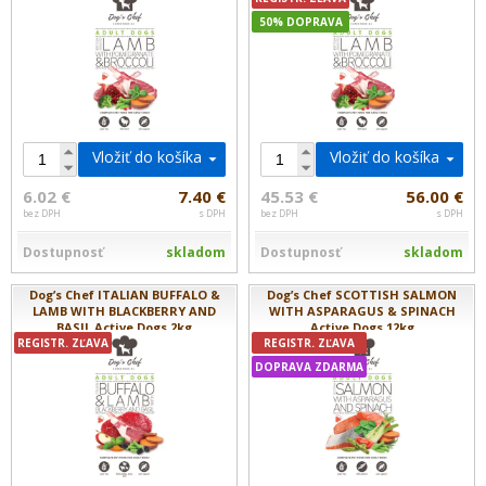
50% DOPRAVA
Vložiť do košíka
Vložiť do košíka
6.02 €
7.40 €
45.53 €
56.00 €
bez DPH
s DPH
bez DPH
s DPH
Dostupnosť
skladom
Dostupnosť
skladom
Dog’s Chef ITALIAN BUFFALO &
Dog’s Chef SCOTTISH SALMON
LAMB WITH BLACKBERRY AND
WITH ASPARAGUS & SPINACH
BASIL Active Dogs 2kg
Active Dogs 12kg
REGISTR. ZĽAVA
REGISTR. ZĽAVA
DOPRAVA ZDARMA