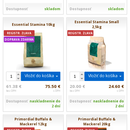
Dostupnosť
skladom
Dostupnosť
skladom
Essential Stamina Small
Essential Stamina 10kg
2,5kg
REGISTR. ZĽAVA
REGISTR. ZĽAVA
DOPRAVA ZDARMA
Vložiť do košíka
Vložiť do košíka
61.38 €
75.50 €
20.00 €
24.60 €
bez DPH
s DPH
bez DPH
s DPH
Dostupnosť
naskladnenie do
Dostupnosť
naskladnenie do
2 dní
2 dní
Primordial Buffalo &
Primordial Buffalo &
Mackerel 12kg
Mackerel 20kg