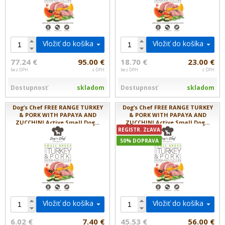
Vložiť do košíka
Vložiť do košíka
77.24 €
95.00 €
18.70 €
23.00 €
bez DPH
s DPH
bez DPH
s DPH
Dostupnosť
skladom
Dostupnosť
skladom
Dog’s Chef FREE RANGE TURKEY
Dog’s Chef FREE RANGE TURKEY
& PORK WITH PAPAYA AND
& PORK WITH PAPAYA AND
ZUCCHINI Active Small Dog...
ZUCCHINI Active Small Dog...
REGISTR. ZĽAVA
50% DOPRAVA
Vložiť do košíka
Vložiť do košíka
6.02 €
7.40 €
45.53 €
56.00 €