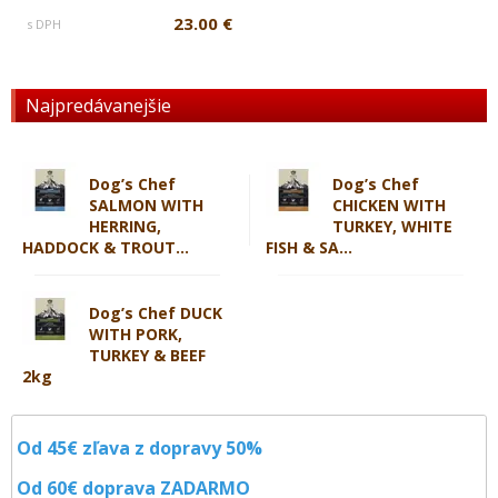
23.00 €
s DPH
Najpredávanejšie
Dog’s Chef
Dog’s Chef
SALMON WITH
CHICKEN WITH
HERRING,
TURKEY, WHITE
HADDOCK & TROUT...
FISH & SA...
Dog’s Chef DUCK
WITH PORK,
TURKEY & BEEF
2kg
Od 45€ zľava z dopravy 50%
Od 60€ doprava
ZADARMO