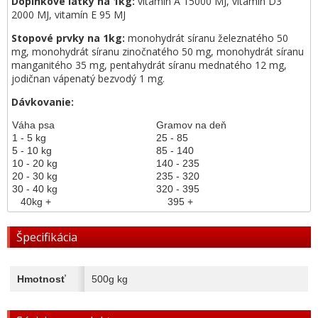
Doplnkové látky na 1kg:
vitamín A 15000 MJ, vitamín D3
2000 MJ, vitamín E 95 MJ
Stopové prvky na 1kg:
monohydrát síranu železnatého 50
mg, monohydrát síranu zinočnatého 50 mg, monohydrát síranu
manganitého 35 mg, pentahydrát síranu mednatého 12 mg,
jodičnan vápenatý bezvodý 1 mg.
Dávkovanie:
Váha psa
Gramov na deň
1 - 5 kg
25 - 85
5 - 10 kg
85 - 140
10 - 20 kg
140 - 235
20 - 30 kg
235 - 320
30 - 40 kg
320 - 395
40kg +
395 +
Špecifikácia
Hmotnosť
500g kg