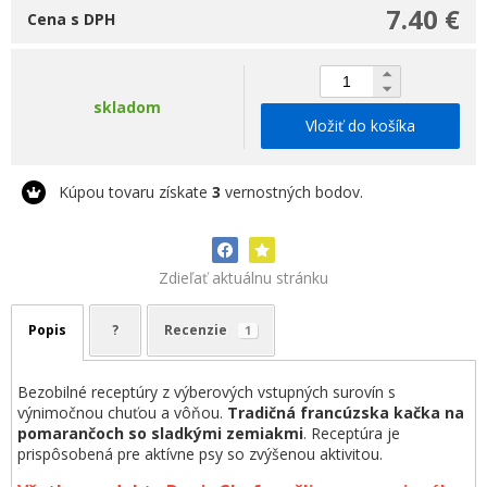
7.40 €
Cena s DPH
skladom
Vložiť do košíka
Kúpou tovaru získate
3
vernostných bodov.
Zdieľať aktuálnu stránku
Popis
?
Recenzie
1
Bezobilné receptúry z výberových vstupných surovín s
výnimočnou chuťou a vôňou.
Tradičná francúzska kačka na
pomarančoch so sladkými zemiakmi
. Receptúra je
prispôsobená pre aktívne psy so zvýšenou aktivitou.