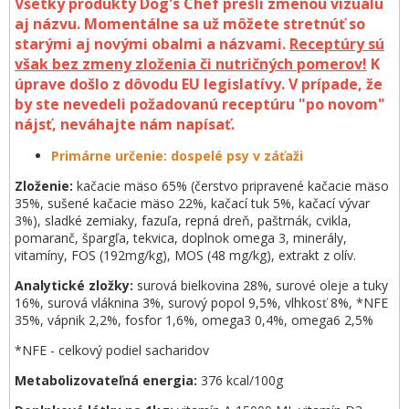
Všetky produkty Dog's Chef prešli zmenou vizuálu
aj názvu. Momentálne sa už môžete stretnúť so
starými aj novými obalmi a názvami.
Receptúry sú
však bez zmeny zloženia či nutričných pomerov!
K
úprave došlo z dôvodu EU legislatívy. V prípade, že
by ste nevedeli požadovanú receptúru "po novom"
nájsť, neváhajte nám napísať.
Primárne určenie:
dospelé psy v záťaži
Zloženie:
kačacie mäso 65% (čerstvo pripravené kačacie mäso
35%, sušené kačacie mäso 22%, kačací tuk 5%, kačací vývar
3%), sladké zemiaky, fazuľa, repná dreň, paštrnák, cvikla,
pomaranč, špargľa, tekvica, doplnok omega 3, minerály,
vitamíny, FOS (192mg/kg), MOS (48 mg/kg), extrakt z olív.
Analytické zložky:
surová bielkovina 28%, surové oleje a tuky
16%, surová vláknina 3%, surový popol 9,5%, vlhkosť 8%, *NFE
35%, vápnik 2,2%, fosfor 1,6%, omega3 0,4%, omega6 2,5%
*NFE - celkový podiel sacharidov
Metabolizovateľná energia:
376 kcal/100g