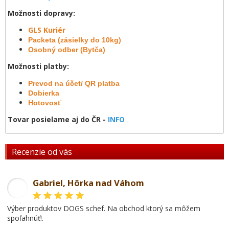
Možnosti dopravy:
GLS Kuriér
Packeta (zásielky do 10kg)
Osobný odber (Bytča)
Možnosti platby:
Prevod na účet/ QR platba
Dobierka
Hotovosť
Tovar posielame aj do ČR -
INFO
Recenzie od vás
Gabriel, Hôrka nad Váhom
GL
Výber produktov DOGS schef. Na obchod ktorý sa môžem
spoľahnúť!.