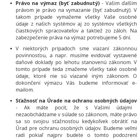
Právo na výmaz (byť zabudnutý)
- Vašim ďalším
právom je právo na vymazanie (byť zabudnutý). V
takom prípade vymažeme všetky Vaše osobné
údaje z našich systémov aj zo systémov všetkých
čiastkových spracovateľov a taktiež zo záloh. Na
zabezpečenie práva na výmaz potrebujeme 5 dní.
V niektorých prípadoch sme viazaní zákonnou
povinnosťou, a napr. musíme evidovať vystavené
daňové doklady po lehotu stanovenú zákonom. V
tomto prípade teda zmažeme všetky také osobné
údaje, ktoré nie sú viazané iným zákonom. O
dokončení výmazu Vás budeme informovať e-
mailom.
Sťažnosť na Úrade na ochranu osobných údajov
- Ak máte pocit, že s Vašimi údajmi
nezaobchádzame v súlade so zákonom, máte právo
sa so svojou sťažnosťou kedykoľvek obrátiť na
Úrad pre ochranu osobných údajov. Budeme veľmi
radi pokiaľ najprv budete o tomto podozrení