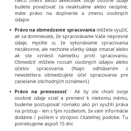
niečo zmení alebo akékoľvek svoje osobné údaje
budete považovať za neaktuálne alebo neúplné,
máte právo na doplnenie a zmenu osobných
údajov.
Právo na obmedzenie spracovania
môžete využiť,
ak sa domnievate, že spracovávame Vaše nepresné
údaje, myslíte si, že vykonávame spracovania
nezákonne, ale nechcete všetky údaje zmazať alebo
ak ste vzniesli námietku proti spracovaniu.
Obmedziť môžete rozsah osobných údajov alebo
účelov spracovania. (Napr. odhlásením z
newslettera obmedzujete účel spracovania pre
zasielanie obchodných oznámení.)
Právo na prenosnosť
- Ak by ste chceli svoje
osobné údaje vziať a preniesť k niekomu inému,
budeme postupovať rovnako ako pri využití práva
na prístup - len s tým rozdielom, že vám informácie
dodáme / pošlem v strojovo čitateľnej podobe. Tu
potrebujeme aspoň 15 dní