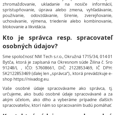
zhromažďovanie, ukladanie na nosiče informácií,
sprístupňovanie, úprava alebo zmena, vyhľadávanie,
používanie, odovzdávanie, šírenie, zverejňovanie,
uchovávanie, výmena, triedenie alebo kombinovanie,
blokovanie a likvidácia.
Kto je správca resp. spracovateľ
osobných údajov?
Sme spoločnosť NM Tech s.r.o., Okružná 1715/34, 014 01
Bytča, ktorá je zapísaná na
Okresnom súde Žilina č. Sro
91248/L , IČO: 57608661, DIČ: 2122853469, IČ DPH:
SK2122853469
(ďalej len „správca“)., ktorá prevádzkuje e-
shop https://nivadog.eu.
Vaše osobné údaje spracovávame ako správca, tj.
určujeme, ako budú osobné údaje spracovávané a za
akým účelom, ako dlho a vyberáme prípadne ďalších
spracovateľov, ktorí nám so spracovaním budú pomáhať.