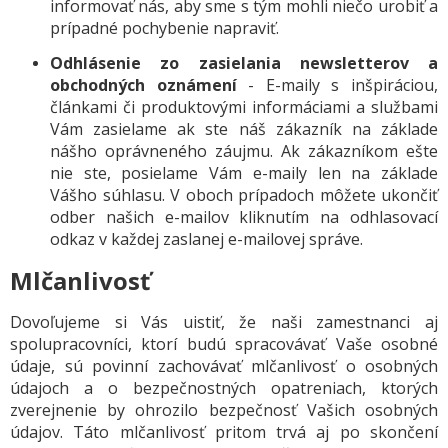
informovať nás, aby sme s tým mohli niečo urobiť a
prípadné pochybenie napraviť.
Odhlásenie zo zasielania newsletterov a
obchodných oznámení
- E-maily s inšpiráciou,
článkami či produktovými informáciami a službami
Vám zasielame ak ste náš zákazník na základe
nášho oprávneného záujmu. Ak zákazníkom ešte
nie ste, posielame Vám e-maily len na základe
Vášho súhlasu. V oboch prípadoch môžete ukončiť
odber našich e-mailov kliknutím na odhlasovací
odkaz v každej zaslanej e-mailovej správe.
Mlčanlivosť
Dovoľujeme si Vás uistiť, že naši zamestnanci aj
spolupracovníci, ktorí budú spracovávať Vaše osobné
údaje, sú povinní zachovávať mlčanlivosť o osobných
údajoch a o bezpečnostných opatreniach, ktorých
zverejnenie by ohrozilo bezpečnosť Vašich osobných
údajov. Táto mlčanlivosť pritom trvá aj po skončení