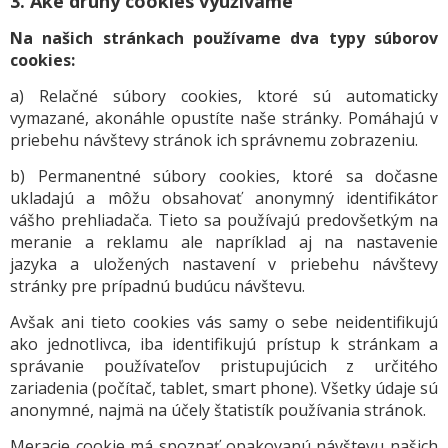
3. Aké druhy cookies využívame
Na našich stránkach používame dva typy súborov
cookies:
a) Relačné súbory cookies, ktoré sú automaticky
vymazané, akonáhle opustíte naše stránky. Pomáhajú v
priebehu návštevy stránok ich správnemu zobrazeniu.
b) Permanentné súbory cookies, ktoré sa dočasne
ukladajú a môžu obsahovať anonymný identifikátor
vášho prehliadača. Tieto sa používajú predovšetkým na
meranie a reklamu ale napríklad aj na nastavenie
jazyka a uložených nastavení v priebehu návštevy
stránky pre prípadnú budúcu návštevu.
Avšak ani tieto cookies vás samy o sebe neidentifikujú
ako jednotlivca, iba identifikujú prístup k stránkam a
správanie používateľov pristupujúcich z určitého
zariadenia (počítač, tablet, smart phone). Všetky údaje sú
anonymné, najmä na účely štatistík používania stránok.
Meracie cookie má spoznať opakovanú návštevu našich