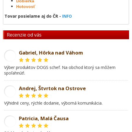
Dobierka
Hotovosť
Tovar posielame aj do ČR -
INFO
Recenzie od vás
Gabriel, Hôrka nad Váhom
GL
Výber produktov DOGS schef. Na obchod ktorý sa môžem
spoľahnúť!.
Andrej, Štvrtok na Ostrove
AD
Výhidné ceny, rýchle dodanie, výborná komunikácia.
Patricia, Malá Čausa
PR