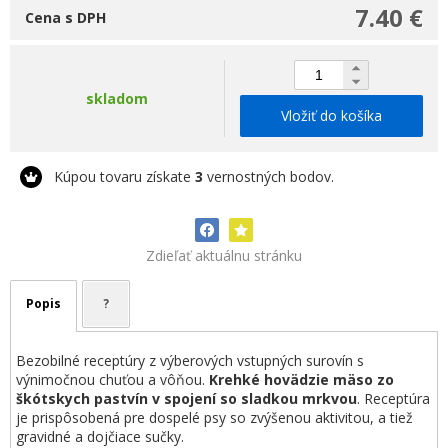
7.40 €
Cena s DPH
skladom
Vložiť do košíka
Kúpou tovaru získate
3
vernostných bodov.
Zdieľať aktuálnu stránku
Popis
?
Bezobilné receptúry z výberových vstupných surovín s
výnimočnou chuťou a vôňou.
Krehké hovädzie mäso zo
škótskych pastvín v spojení so sladkou mrkvou
.
Receptúra
je prispôsobená pre dospelé psy so zvýšenou aktivitou, a tiež
gravidné a dojčiace sučky.