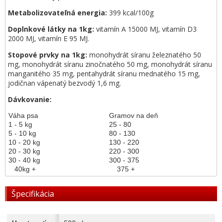
Metabolizovateľná energia:
399 kcal/100g
Doplnkové látky na 1kg:
vitamín A 15000 MJ, vitamín D3
2000 MJ, vitamín E 95 MJ.
Stopové prvky na 1kg:
monohydrát síranu železnatého 50
mg, monohydrát síranu zinočnatého 50 mg, monohydrát síranu
manganitého 35 mg, pentahydrát síranu mednatého 15 mg,
jodičnan vápenatý bezvodý 1,6 mg.
Dávkovanie:
Váha psa
Gramov na deň
1 - 5 kg
25 - 80
5 - 10 kg
80 - 130
10 - 20 kg
130 - 220
20 - 30 kg
220 - 300
30 - 40 kg
300 - 375
40kg +
375 +
Špecifikácia