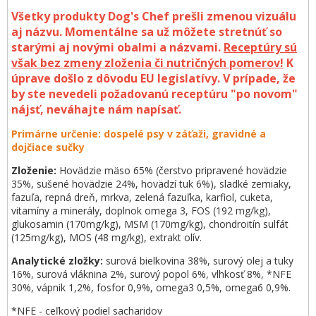
Všetky produkty Dog's Chef prešli zmenou vizuálu
aj názvu. Momentálne sa už môžete stretnúť so
starými aj novými obalmi a názvami.
Receptúry sú
však bez zmeny zloženia či nutričných pomerov!
K
úprave došlo z dôvodu EU legislatívy. V prípade, že
by ste nevedeli požadovanú receptúru "po novom"
nájsť, neváhajte nám napísať.
Primárne určenie: dospelé psy v záťaži, gravidné a
dojčiace sučky
Zloženie:
Hovädzie mäso 65% (čerstvo pripravené hovädzie
35%, sušené hovädzie 24%, hovädzí tuk 6%), sladké zemiaky,
fazuľa, repná dreň,
mrkva, zelená fazuľka, karfiol, cuketa,
vitamíny a minerály, doplnok omega 3, FOS (192 mg/kg),
glukosamin (170mg/kg), MSM (170mg/kg), chondroitín sulfát
(125mg/kg), MOS (48 mg/kg), extrakt olív.
Analytické zložky:
surová bielkovina 38%, surový olej a tuky
16%, surová vláknina 2%, surový popol 6%, vlhkosť 8%, *NFE
30%, vápnik 1,2%, fosfor 0,9%, omega3 0,5%, omega6 0,9%.
*NFE - ceľkový podiel sacharidov