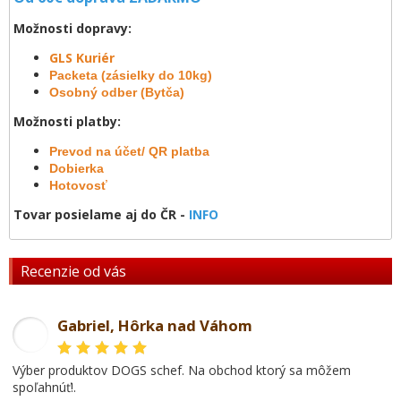
Možnosti dopravy:
GLS Kuriér
Packeta (zásielky do 10kg)
Osobný odber (Bytča)
Možnosti platby:
Prevod na účet/ QR platba
Dobierka
Hotovosť
Tovar posielame aj do ČR -
INFO
Recenzie od vás
Gabriel, Hôrka nad Váhom
GL
Výber produktov DOGS schef. Na obchod ktorý sa môžem
spoľahnúť!.