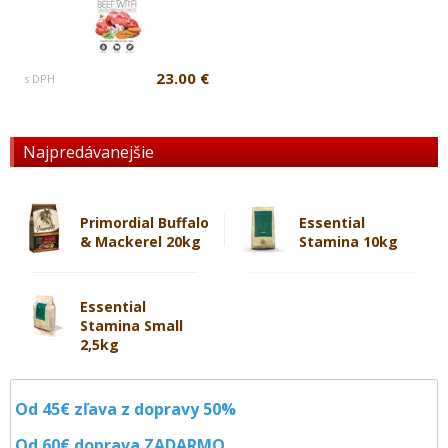
23.00 €
s DPH
Najpredávanejšie
Primordial Buffalo
Essential
& Mackerel 20kg
Stamina 10kg
Essential
Stamina Small
2,5kg
Od 45€ zľava z dopravy 50%
Od 60€ doprava
ZADARMO