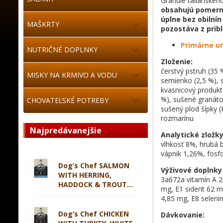
Granule talianskeho
obsahujú pomerné
úplne bez obilnín
MAŠKRTY
pozostáva z prib
Primárne ur
NUTRIČNÉ DOPLNKY
Zloženie:
čerstvý pstruh (35 
MISKY NA KRMIVO A VODU
semienko (2,5 %), s
kvasnicový produkt
%), sušené granáto
CHOVATEĽSKÉ POTREBY
sušený plod šípky (
rozmarínu
Najpredávanejšie
Analytické zložky
vlhkosť 8%, hrubá 
vápnik 1,26%, fos
Dog’s Chef SALMON
Výživové doplnky
WITH HERRING,
3a672a vitamín A 2
HADDOCK & TROUT...
mg, E1 siderit 62 
4,85 mg, E8 seleni
Dog’s Chef CHICKEN
Dávkovanie: