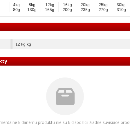
4kg
8kg
12kg
16kg
20kg
25kg
30kg
80g
130g
165g
200g
235g
270g
310g
12 kg kg
kty
entálne k danému produktu nie sú k dispozícii žiadne súvisiace prod