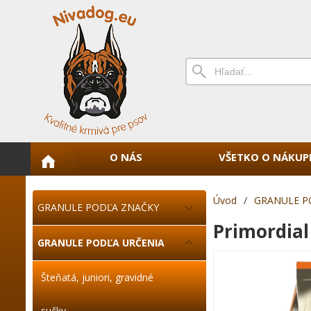
O NÁS
VŠETKO O NÁKUP
Úvod
/
GRANULE P
GRANULE PODĽA ZNAČKY
Primordial
GRANULE PODĽA URČENIA
Šteňatá, juniori, gravidné
sučky