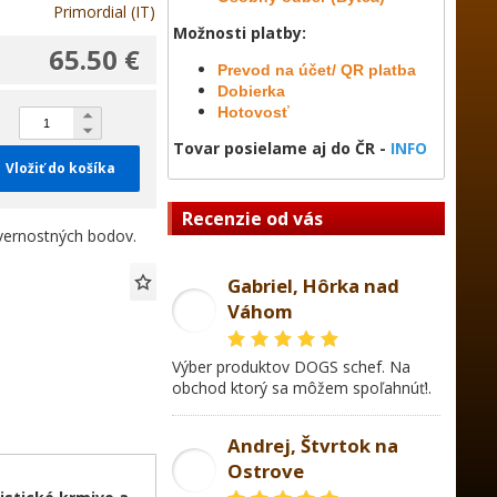
Primordial (IT)
Možnosti platby:
65.50 €
Prevod na účet/ QR platba
Dobierka
Hotovosť
Tovar posielame aj do ČR -
INFO
Vložiť do košíka
Recenzie od vás
ernostných bodov.
Gabriel, Hôrka nad
Váhom
GL
Výber produktov DOGS schef. Na
obchod ktorý sa môžem spoľahnúť!.
Andrej, Štvrtok na
Ostrove
AD