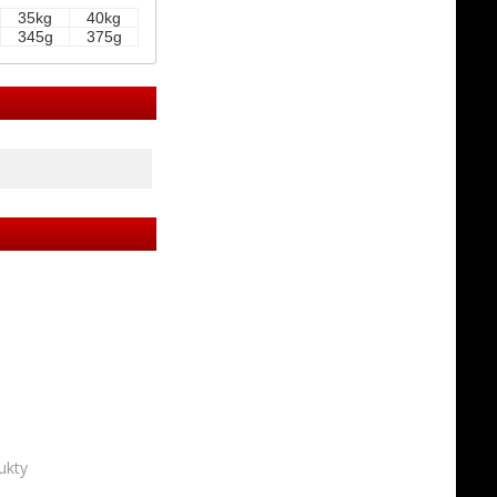
35kg
40kg
345g
375g
ukty