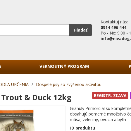
Kontaktuj nás:
0914 496 444
Hľadať
Po - Ne: 9:00 - 
info@nivadog
E
VERNOSTNÝ PROGRAM
ODĽA URČENIA
/
Dospelé psy so zvýšenou aktivitou
 Trout & Duck 12kg
REGISTR. ZĽAVA
Granuly Primordial sú kompletné
obsahujú pomerné množstvo če
mäsa, zeleniny, ovocia a bylín
ID produktu