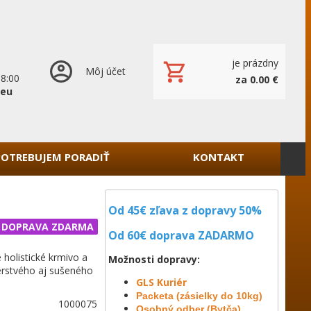
je prázdny
Môj účet
18:00
za 0.00 €
.eu
POTREBUJEM PORADIŤ
KONTAKT
Od 45€ zľava z dopravy 50%
DOPRAVA ZDARMA
Od 60€ doprava
ZADARMO
 holistické krmivo a
Možnosti dopravy:
rstvého aj sušeného
GLS Kuriér
Packeta (zásielky do 10kg)
1000075
Osobný odber (Bytča)