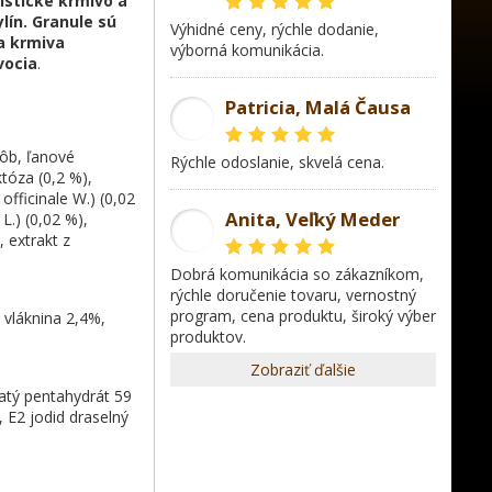
istické krmivo a
lín. Granule sú
Výhidné ceny, rýchle dodanie,
ia krmiva
výborná komunikácia.
vocia
.
Patricia, Malá Čausa
PR
bôb, ľanové
rýchle odoslanie, skvelá cena.
któza (0,2 %),
fficinale W.) (0,02
Anita, Veľký Meder
L.) (0,02 %),
AL
, extrakt z
dobrá komunikácia so zákazníkom,
rýchle doručenie tovaru, vernostný
program, cena produktu, široký výber
 vláknina 2,4%
,
produktov.
Zobraziť ďalšie
atý pentahydrát 59
 E2 jodid draselný