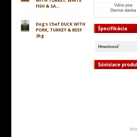
WITH TURKEY, WHITE
Váha psa
FISH & SA...
Denná dávka
Dog’s Chef DUCK WITH
Špecifikácia
PORK, TURKEY & BEEF
2kg
Hmotnosť
Súvisiace produ
Mom