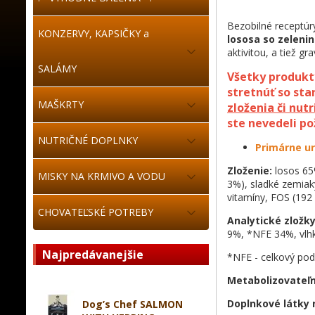
Bezobilné receptúr
KONZERVY, KAPSIČKY a
lososa so zeleni
aktivitou, a tiež gr
SALÁMY
Všetky produkt
stretnúť so st
MAŠKRTY
zloženia či nut
ste nevedeli p
NUTRIČNÉ DOPLNKY
Primárne ur
Zloženie:
losos 65
MISKY NA KRMIVO A VODU
3%), sladké zemiaky
vitamíny, FOS (192 
CHOVATEĽSKÉ POTREBY
Analytické zložk
9%, *NFE 34%, vlh
Najpredávanejšie
*NFE - celkový pod
Metabolizovateľn
Doplnkové látky 
Dog’s Chef SALMON