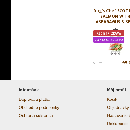
Dog’s Chef SCOT
SALMON WIT
ASPARAGUS & SPI
REGISTR. ZĽAVA
DOPRAVA ZDARMA
95.
s DPH
Informácie
Môj profil
Doprava a platba
Košík
Obchodné podmienky
Objednávky
Ochrana súkromia
Nastavenie 
Reklamácie