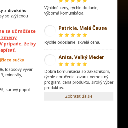
Výhidné ceny, rýchle dodanie,
ety z divokého
výborná komunikácia.
psy so zvýšenou
Patricia, Malá Čausa
ne sa už môžete
PR
z zmeny
rýchle odoslanie, skvelá cena.
V prípade, že by
apísať.
Anita, Veľký Meder
jčiace sučky
AL
%, lososový vývar
dobrá komunikácia so zákazníkom,
3, minerály,
rýchle doručenie tovaru, vernostný
program, cena produktu, široký výber
produktov.
5%, surový popol
Zobraziť ďalšie