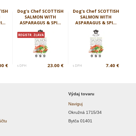
TISH
Dog’s Chef SCOTTISH
Dog’s Chef SCOTTISH
H
SALMON WITH
SALMON WITH
...
ASPARAGUS & SPI...
ASPARAGUS & SPI...
REGISTR. ZĽAVA
00 €
23.00 €
7.40 €
s DPH
s DPH
Výdaj tovaru
Naviguj
Okružná 1715/34
účtu
Bytča 01401