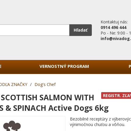
Kontaktuj nás:
0914 496 444
Hľadať
Po - Ne: 9:00 - 
info@nivadog
E
VERNOSTNÝ PROGRAM
ODĽA ZNAČKY
/
Dog's Chef
f SCOTTISH SALMON WITH
REGISTR. ZĽA
 & SPINACH Active Dogs 6kg
Bezobilné receptúry z výberovýc
výnimočnou chuťou a vôňou.