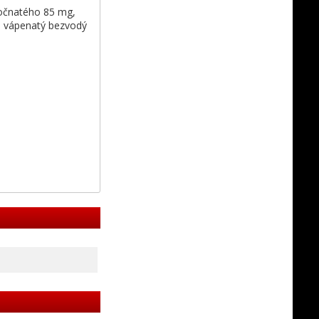
nočnatého 85 mg,
n vápenatý bezvodý