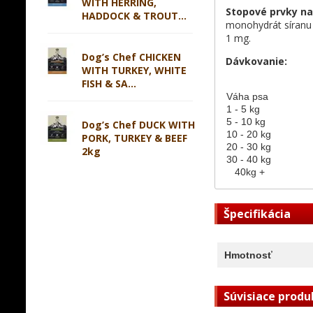
WITH HERRING,
Stopové prvky na
HADDOCK & TROUT...
monohydrát síranu
1 mg.
Dog’s Chef CHICKEN
Dávkovanie:
WITH TURKEY, WHITE
FISH & SA...
Váha psa
1 - 5 kg
5 - 10 kg
Dog’s Chef DUCK WITH
10 - 20 kg
PORK, TURKEY & BEEF
20 - 30 kg
2kg
30 - 40 kg
40kg +
Špecifikácia
Hmotnosť
Súvisiace produ