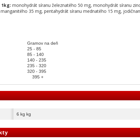
 1kg:
monohydrát síranu železnatého 50 mg, monohydrát síranu zi
 manganitého 35 mg, pentahydrát síranu mednatého 15 mg, jodična
Gramov na deň
25 - 85
85 - 140
140 - 235
235 - 320
320 - 395
395 +
6 kg kg
kty