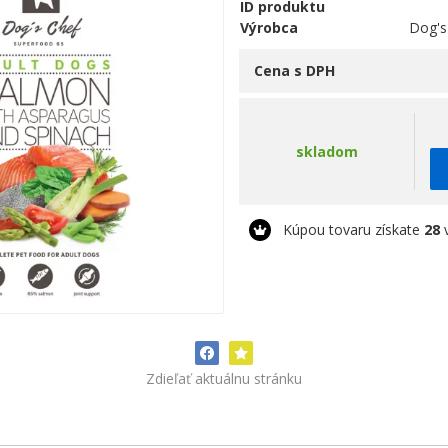
ID produktu
Výrobca
Dog's
Cena s DPH
skladom
Kúpou tovaru získate
28
v
Zdieľať aktuálnu stránku