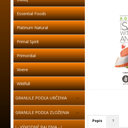
Essential Foods
Platinum Natural
Primal Spirit
Primordial
Vivere
Wildfull
GRANULE PODĽA URČENIA
GRANULE PODĽA ZLOŽENIA
Popis
?
! - VÝHODNÉ BALENIA - !