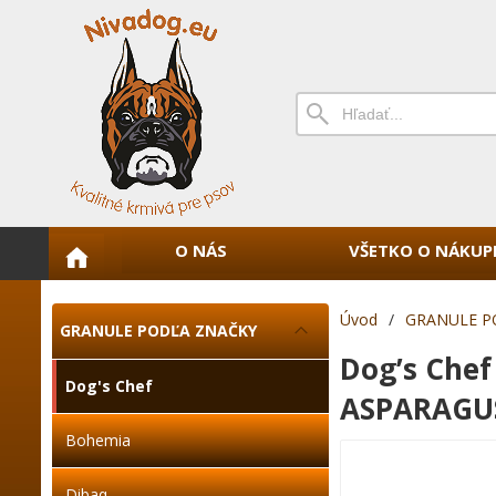
O NÁS
VŠETKO O NÁKUP
Úvod
/
GRANULE P
GRANULE PODĽA ZNAČKY
Dog’s Che
Dog's Chef
ASPARAGUS
Bohemia
Dibaq