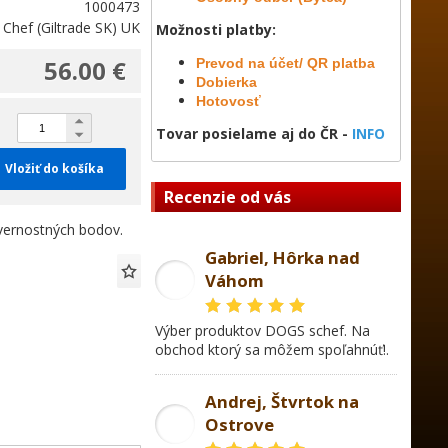
1000473
 Chef (Giltrade SK) UK
Možnosti platby:
56.00 €
Prevod na účet/ QR platba
Dobierka
Hotovosť
Tovar posielame aj do ČR -
INFO
Vložiť do košíka
Recenzie od vás
ernostných bodov.
Gabriel, Hôrka nad
Váhom
GL
Výber produktov DOGS schef. Na
obchod ktorý sa môžem spoľahnúť!.
Andrej, Štvrtok na
Ostrove
AD