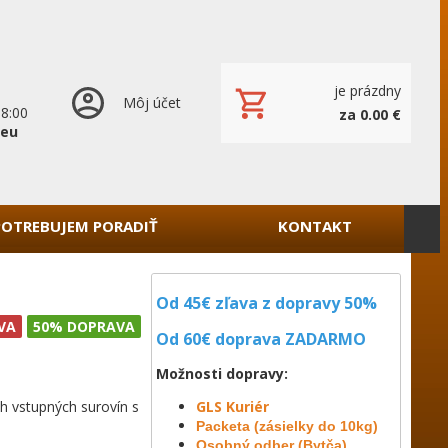
je prázdny
Môj účet
18:00
za 0.00 €
.eu
POTREBUJEM PORADIŤ
KONTAKT
Od 45€ zľava z dopravy 50%
VA
50% DOPRAVA
Od 60€ doprava
ZADARMO
Možnosti dopravy:
h vstupných surovín s
GLS Kuriér
Packeta (zásielky do 10kg)
Osobný odber (Bytča)