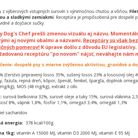
y z výberových vstupných surovín s výnimočnou chuťou a vôňou.
Fil
nou a sladkými zemiakmi
. Receptúra je prispôsobená pre dospelé 
avidné a dojčiace sučky.
y Dog's Chef prešli zmenou vizuálu aj názvu. Momentál
arými aj novými obalmi a názvami.
Receptúry sú však be
ričných pomerov!
K úprave došlo z dôvodu EU legislatívy. 
ožadovanú receptúru "po novom" nájsť, neváhajte nám n
čenie:
dospelé psy s mierne zvýšenou aktivitou, gravidné a do
% (čerstvo pripravený losos 35%, sušený losos 23% a lososový olej 4
, fazuľa, repná dreň, kôpor, špenát, fenikel, špargľa, doplnok omega 
mg/kg), MOS (48 mg/kg), extrakt z olív.
y:
surová bielkovina 32%, surové oleje a tuky 15%, surová vláknina 2,
kosť 8%, vápnik 1,8%, fosfor 1,1%, omega3 3,4%, omega6 1,3%
iel sacharidov
á energia:
378 kcal/100g
na 1kg:
vitamín A 15000 MJ, vitamín D3 2000 MJ, vitamín E 95 MJ