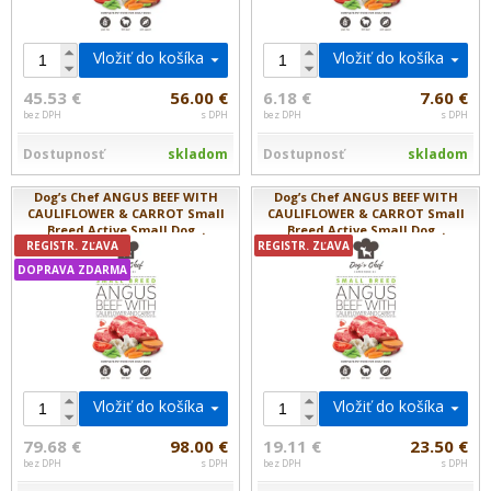
Vložiť do košíka
Vložiť do košíka
45.53 €
56.00 €
6.18 €
7.60 €
bez DPH
s DPH
bez DPH
s DPH
Dostupnosť
skladom
Dostupnosť
skladom
Dog’s Chef ANGUS BEEF WITH
Dog’s Chef ANGUS BEEF WITH
CAULIFLOWER & CARROT Small
CAULIFLOWER & CARROT Small
Breed Active Small Dog...
Breed Active Small Dog...
REGISTR. ZĽAVA
REGISTR. ZĽAVA
DOPRAVA ZDARMA
Vložiť do košíka
Vložiť do košíka
79.68 €
98.00 €
19.11 €
23.50 €
bez DPH
s DPH
bez DPH
s DPH