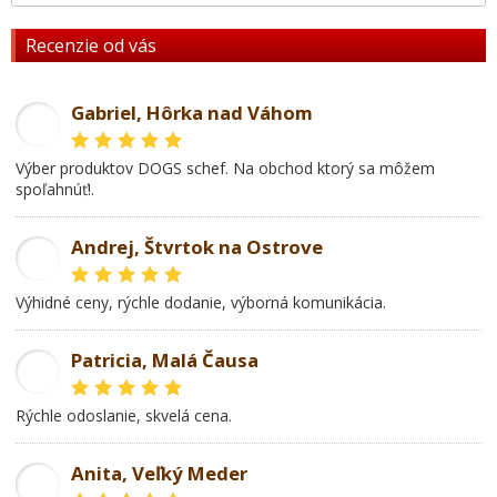
Recenzie od vás
Gabriel, Hôrka nad Váhom
GL
Výber produktov DOGS schef. Na obchod ktorý sa môžem
spoľahnúť!.
Andrej, Štvrtok na Ostrove
AD
Výhidné ceny, rýchle dodanie, výborná komunikácia.
Patricia, Malá Čausa
PR
rýchle odoslanie, skvelá cena.
Anita, Veľký Meder
AL