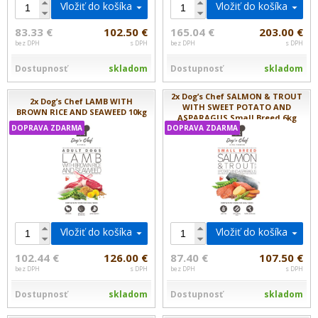
Vložiť do košíka
Vložiť do košíka
83.33 €
102.50 €
165.04 €
203.00 €
bez DPH
s DPH
bez DPH
s DPH
Dostupnosť
skladom
Dostupnosť
skladom
2x Dog’s Chef SALMON & TROUT
2x Dog’s Chef LAMB WITH
WITH SWEET POTATO AND
BROWN RICE AND SEAWEED 10kg
ASPARAGUS Small Breed 6kg
DOPRAVA ZDARMA
DOPRAVA ZDARMA
Vložiť do košíka
Vložiť do košíka
102.44 €
126.00 €
87.40 €
107.50 €
bez DPH
s DPH
bez DPH
s DPH
Dostupnosť
skladom
Dostupnosť
skladom