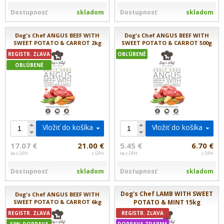
Dostupnosť
skladom
Dostupnosť
skladom
Dog's Chef ANGUS BEEF WITH
Dog's Chef ANGUS BEEF WITH
SWEET POTATO & CARROT 2kg
SWEET POTATO & CARROT 500g
REGISTR. ZĽAVA
OBĽÚBENÉ
OBĽÚBENÉ
Vložiť do košíka
Vložiť do košíka
17.07 €
21.00 €
5.45 €
6.70 €
bez DPH
s DPH
bez DPH
s DPH
Dostupnosť
skladom
Dostupnosť
skladom
Dog's Chef LAMB WITH SWEET
Dog's Chef ANGUS BEEF WITH
SWEET POTATO & CARROT 6kg
POTATO & MINT 15kg
REGISTR. ZĽAVA
REGISTR. ZĽAVA