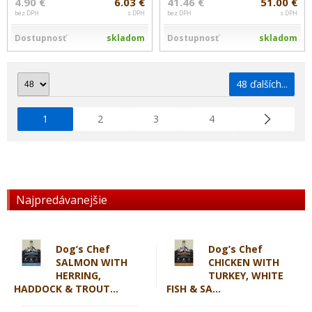
4.90 €
6.03 €
41.46 €
51.00 €
bez DPH
s DPH
bez DPH
s DPH
Dostupnosť
skladom
Dostupnosť
skladom
48 ďalších...
1
2
3
4
Najpredávanejšie
Dog’s Chef
Dog’s Chef
SALMON WITH
CHICKEN WITH
HERRING,
TURKEY, WHITE
HADDOCK & TROUT...
FISH & SA...