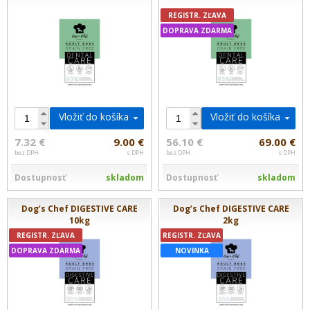
REGISTR. ZĽAVA
DOPRAVA ZDARMA
Vložiť do košíka
Vložiť do košíka
7.32 €
9.00 €
56.10 €
69.00 €
bez DPH
s DPH
bez DPH
s DPH
Dostupnosť
skladom
Dostupnosť
skladom
Dog’s Chef DIGESTIVE CARE
Dog’s Chef DIGESTIVE CARE
10kg
2kg
REGISTR. ZĽAVA
REGISTR. ZĽAVA
DOPRAVA ZDARMA
NOVINKA