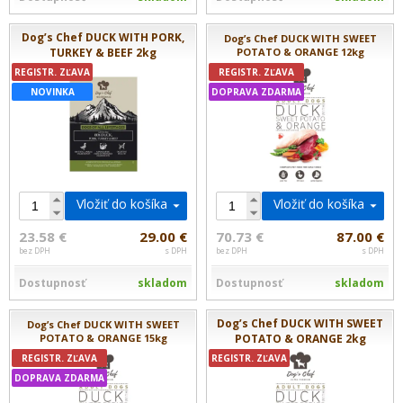
Dog’s Chef DUCK WITH PORK,
Dog’s Chef DUCK WITH SWEET
TURKEY & BEEF 2kg
POTATO & ORANGE 12kg
REGISTR. ZĽAVA
REGISTR. ZĽAVA
NOVINKA
DOPRAVA ZDARMA
Vložiť do košíka
Vložiť do košíka
23.58 €
29.00 €
70.73 €
87.00 €
bez DPH
s DPH
bez DPH
s DPH
Dostupnosť
skladom
Dostupnosť
skladom
Dog’s Chef DUCK WITH SWEET
Dog’s Chef DUCK WITH SWEET
POTATO & ORANGE 15kg
POTATO & ORANGE 2kg
REGISTR. ZĽAVA
REGISTR. ZĽAVA
DOPRAVA ZDARMA