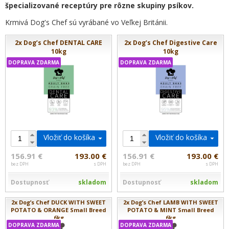
špecializované receptúry pre rôzne skupiny psíkov.
Krmivá Dog's Chef
sú vyrábané vo Veľkej Británii.
2x Dog’s Chef DENTAL CARE
2x Dog’s Chef Digestive Care
10kg
10kg
DOPRAVA ZDARMA
DOPRAVA ZDARMA
Vložiť do košíka
Vložiť do košíka
156.91 €
193.00 €
156.91 €
193.00 €
bez DPH
s DPH
bez DPH
s DPH
Dostupnosť
skladom
Dostupnosť
skladom
2x Dog’s Chef DUCK WITH SWEET
2x Dog’s Chef LAMB WITH SWEET
POTATO & ORANGE Small Breed
POTATO & MINT Small Breed
6kg
6kg
DOPRAVA ZDARMA
DOPRAVA ZDARMA