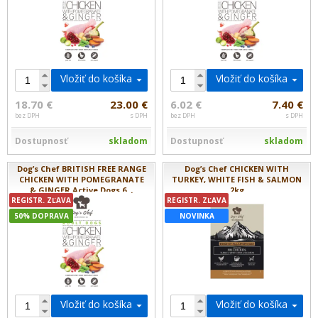
Vložiť do košíka
Vložiť do košíka
18.70 €
23.00 €
6.02 €
7.40 €
bez DPH
s DPH
bez DPH
s DPH
Dostupnosť
skladom
Dostupnosť
skladom
Dog’s Chef BRITISH FREE RANGE
Dog’s Chef CHICKEN WITH
CHICKEN WITH POMEGRANATE
TURKEY, WHITE FISH & SALMON
& GINGER Active Dogs 6...
2kg
REGISTR. ZĽAVA
REGISTR. ZĽAVA
50% DOPRAVA
NOVINKA
Vložiť do košíka
Vložiť do košíka