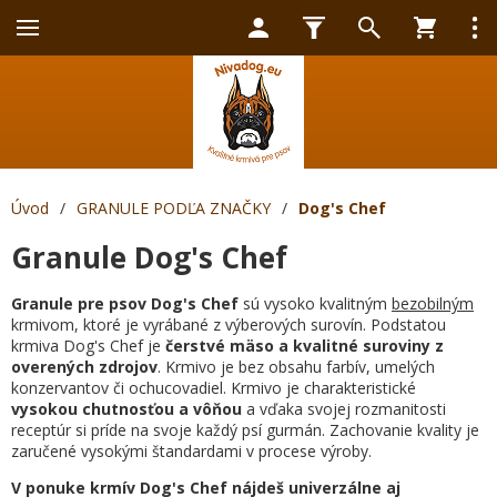
Úvod
/
GRANULE PODĽA ZNAČKY
/
Dog's Chef
Granule Dog's Chef
Granule pre psov
Dog's Chef
sú vysoko kvalitným
bezobilným
krmivom, ktoré je vyrábané z výberových surovín. Podstatou
krmiva Dog's Chef je
čerstvé mäso a kvalitné suroviny z
overených zdrojov
. Krmivo je bez obsahu farbív, umelých
konzervantov či ochucovadiel. Krmivo je charakteristické
vysokou chutnosťou a vôňou
a vďaka svojej rozmanitosti
receptúr si príde na svoje každý psí gurmán. Zachovanie kvality je
zaručené vysokými štandardami v procese výroby.
V ponuke krmív Dog's Chef nájdeš univerzálne aj