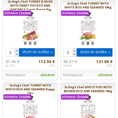
2x Dog’s Chef TURKEY & DUCK
2x Dog’s Chef TURKEY WITH
WITH SWEET POTATO AND
WHITE RICE AND SEAWEED 10kg
CAMOMILE Small Breed 6kg
DOPRAVA ZDARMA
DOPRAVA ZDARMA
Vložiť do košíka
Vložiť do košíka
91.46 €
112.50 €
98.37 €
121.00 €
bez DPH
s DPH
bez DPH
s DPH
Dostupnosť
skladom
Dostupnosť
skladom
2x Dog’s Chef TURKEY WITH
2x Dog’s Chef WHITE FISH WITH
WHITE RICE AND SEAWEED Puppy
BROWN RICE AND SEAWEED 10kg
10kg
DOPRAVA ZDARMA
DOPRAVA ZDARMA