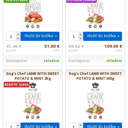
50% DOPRAVA
DOPRAVA ZDARMA
Vložiť do košíka
Vložiť do košíka
41.46 €
51.00 €
88.62 €
109.00 €
bez DPH
s DPH
bez DPH
s DPH
Dostupnosť
skladom
Dostupnosť
skladom
Dog's Chef LAMB WITH SWEET
Dog's Chef LAMB WITH SWEET
POTATO & MINT 2kg
POTATO & MINT 500g
REGISTR. ZĽAVA
Vložiť do košíka
Vložiť do košíka