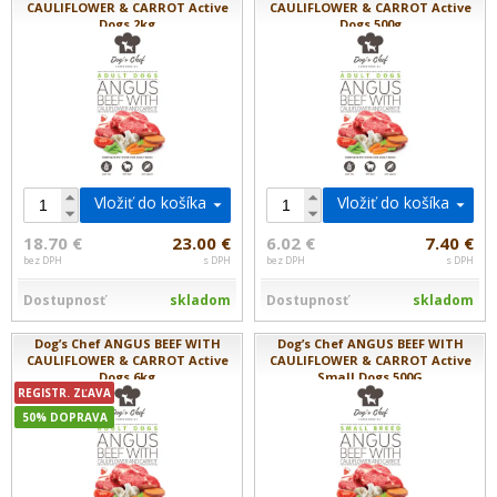
CAULIFLOWER & CARROT Active
CAULIFLOWER & CARROT Active
Dogs 2kg
Dogs 500g
Vložiť do košíka
Vložiť do košíka
18.70 €
23.00 €
6.02 €
7.40 €
bez DPH
s DPH
bez DPH
s DPH
Dostupnosť
skladom
Dostupnosť
skladom
Dog’s Chef ANGUS BEEF WITH
Dog’s Chef ANGUS BEEF WITH
CAULIFLOWER & CARROT Active
CAULIFLOWER & CARROT Active
Dogs 6kg
Small Dogs 500G
REGISTR. ZĽAVA
50% DOPRAVA