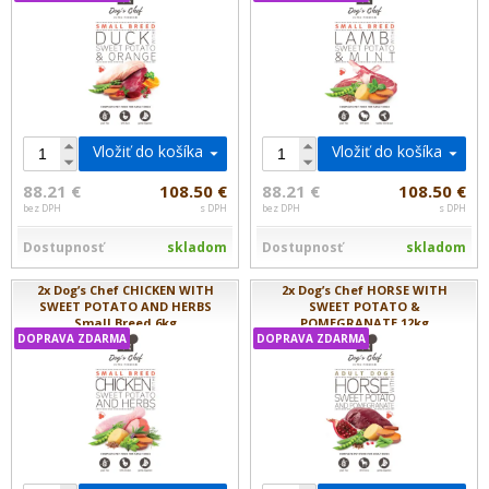
Vložiť do košíka
Vložiť do košíka
88.21 €
108.50 €
88.21 €
108.50 €
bez DPH
s DPH
bez DPH
s DPH
Dostupnosť
skladom
Dostupnosť
skladom
2x Dog’s Chef CHICKEN WITH
2x Dog’s Chef HORSE WITH
SWEET POTATO AND HERBS
SWEET POTATO &
Small Breed 6kg
POMEGRANATE 12kg
DOPRAVA ZDARMA
DOPRAVA ZDARMA