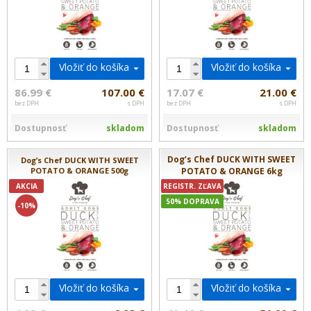
Vložiť do košíka
Vložiť do košíka
86.99 €
107.00 €
17.07 €
21.00 €
bez DPH
s DPH
bez DPH
s DPH
Dostupnosť
skladom
Dostupnosť
skladom
Dog’s Chef DUCK WITH SWEET
Dog’s Chef DUCK WITH SWEET
POTATO & ORANGE 500g
POTATO & ORANGE 6kg
AKCIA
REGISTR. ZĽAVA
50% DOPRAVA
-10%
Vložiť do košíka
Vložiť do košíka