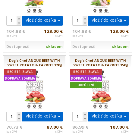
Vložiť do košíka
Vložiť do košíka
104.88 €
129.00 €
104.88 €
129.00 €
bez DPH
s DPH
bez DPH
s DPH
Dostupnosť
skladom
Dostupnosť
skladom
Dog's Chef ANGUS BEEF WITH
Dog's Chef ANGUS BEEF WITH
SWEET POTATO & CARROT 12kg
SWEET POTATO & CARROT 15kg
REGISTR. ZĽAVA
REGISTR. ZĽAVA
DOPRAVA ZDARMA
DOPRAVA ZDARMA
OBĽÚBENÉ
Vložiť do košíka
Vložiť do košíka
70.73 €
87.00 €
86.99 €
107.00 €
bez DPH
s DPH
bez DPH
s DPH