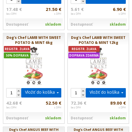
17.48 €
21.50 €
5.61 €
6.90 €
bez DPH
s DPH
bez DPH
s DPH
Dostupnosť
skladom
Dostupnosť
skladom
Dog's Chef LAMB WITH SWEET
Dog's Chef LAMB WITH SWEET
POTATO & MINT 6kg
POTATO & MINT 12kg
REGISTR. ZĽAVA
REGISTR. ZĽAVA
50% DOPRAVA
DOPRAVA ZDARMA
Vložiť do košíka
Vložiť do košíka
42.68 €
52.50 €
72.36 €
89.00 €
bez DPH
s DPH
bez DPH
s DPH
Dostupnosť
skladom
Dostupnosť
skladom
Dog’s Chef ANGUS BEEF WITH
Dog’s Chef ANGUS BEEF WITH