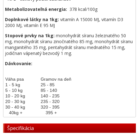
Metabolizovateľná energia:
378 kcal/100g
Doplnkové látky na 1kg:
vitamín A 15000 MJ, vitamín D3
2000 MJ, vitamín E 95 MJ
Stopové prvky na 1kg:
monohydrát síranu železnatého 50
mg, monohydrát síranu zinočnatého 85 mg, monohydrát síranu
manganitého 35 mg, pentahydrát síranu mednatého 15 mg,
jodičnan vápenatý bezvodý 1 mg.
Dávkovanie:
Váha psa
Gramov na deň
1 - 5 kg
25 - 85
5 - 10 kg
85 - 140
10 - 20 kg
140 - 235
20 - 30 kg
235 - 320
30 - 40 kg
320 - 395
40kg +
395 +
Špecifikácia