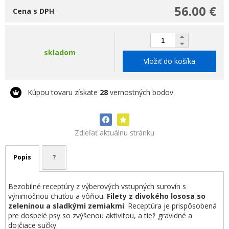
56.00 €
Cena s DPH
skladom
Vložiť do košíka
Kúpou tovaru získate
28
vernostných bodov.
Zdieľať aktuálnu stránku
Popis
?
Bezobilné receptúry z výberových vstupných surovín s
výnimočnou chuťou a vôňou.
Filety z divokého lososa so
zeleninou a sladkými zemiakmi
. Receptúra je prispôsobená
pre dospelé psy so zvýšenou aktivitou, a tiež gravidné a
dojčiace sučky.