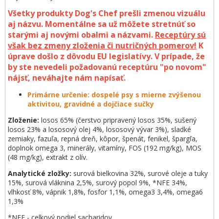
Všetky produkty Dog's Chef prešli zmenou vizuálu
aj názvu. Momentálne sa už môžete stretnúť so
starými aj novými obalmi a názvami.
Receptúry sú
však bez zmeny zloženia či nutričných pomerov!
K
úprave došlo z dôvodu EU legislatívy. V prípade, že
by ste nevedeli požadovanú receptúru "po novom"
nájsť, neváhajte nám napísať.
Primárne určenie:
dospelé psy s mierne zvýšenou
aktivitou, gravidné a dojčiace sučky
Zloženie:
losos 65% (čerstvo pripravený losos 35%, sušený
losos 23% a lososový olej 4%, lososový vývar 3%), sladké
zemiaky, fazuľa, repná dreň, kôpor, špenát, fenikel, špargľa,
doplnok omega 3, minerály, vitamíny, FOS (192 mg/kg), MOS
(48 mg/kg), extrakt z olív.
Analytické zložky:
surová bielkovina 32%, surové oleje a tuky
15%, surová vláknina 2,5%, surový popol 9%, *NFE 34%,
vlhkosť 8%, vápnik 1,8%, fosfor 1,1%, omega3 3,4%, omega6
1,3%
*NFE - celkový podiel sacharidov