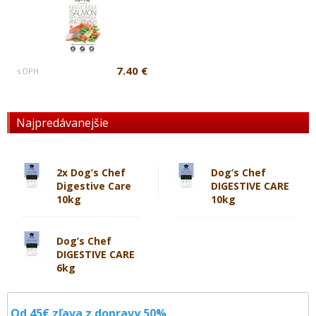
7.40 €
s DPH
Najpredávanejšie
2x Dog’s Chef
Dog’s Chef
Digestive Care
DIGESTIVE CARE
10kg
10kg
Dog’s Chef
DIGESTIVE CARE
6kg
Od 45€ zľava z dopravy 50%