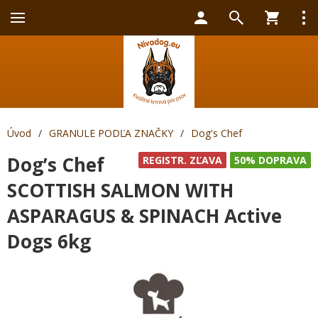
Úvod
/
GRANULE PODĽA ZNAČKY
/
Dog's Chef
Dog’s Chef
REGISTR. ZĽAVA
50% DOPRAVA
SCOTTISH SALMON WITH
ASPARAGUS & SPINACH Active
Dogs 6kg