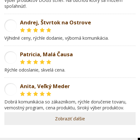
Výber produktov DOGS schef. Na obchod ktorý sa môžem
spoľahnúť!.
Andrej, Štvrtok na Ostrove
AD
Výhidné ceny, rýchle dodanie, výborná komunikácia.
Patricia, Malá Čausa
PR
rýchle odoslanie, skvelá cena.
Anita, Veľký Meder
AL
dobrá komunikácia so zákazníkom, rýchle doručenie tovaru,
vernostný program, cena produktu, široký výber produktov.
Zobraziť ďalšie