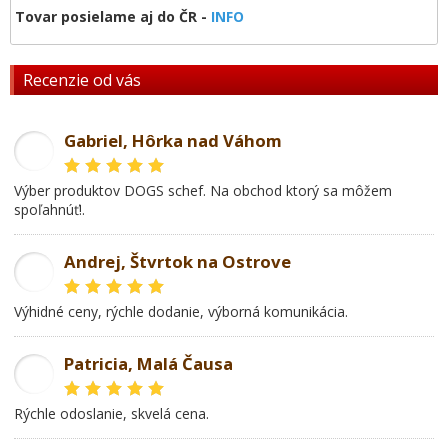
Tovar posielame aj do ČR -
INFO
Recenzie od vás
Gabriel, Hôrka nad Váhom
GL
Výber produktov DOGS schef. Na obchod ktorý sa môžem
spoľahnúť!.
Andrej, Štvrtok na Ostrove
AD
Výhidné ceny, rýchle dodanie, výborná komunikácia.
Patricia, Malá Čausa
PR
rýchle odoslanie, skvelá cena.