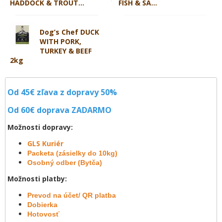
HADDOCK & TROUT...
FISH & SA...
Dog’s Chef DUCK
WITH PORK,
TURKEY & BEEF
2kg
Od 45€ zľava z dopravy 50%
Od 60€ doprava
ZADARMO
Možnosti dopravy:
GLS Kuriér
Packeta (zásielky do 10kg)
Osobný odber (Bytča)
Možnosti platby:
Prevod na účet/ QR platba
Dobierka
Hotovosť