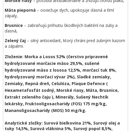
Morské riasy
– pôsobia antibakteriálne a znižujú tvorbu plaku,
Mäta pieporná
– osviežuje dych, upokojuje ďasná a tlmí
zápaly,
Brusnice
– zabraňujú priľnutiu škodlivých baktérií na zuby a
ďasná,
Zelený čaj
– silný antioxidant, ktorý chráni pred zubným kazom
a zápalmi.
Zloženie:
Morka a Losos 52% (čerstvo pripravené
hydrolyzované morčacie mäso 29,5%, sušené
hydrolyzované mäso z lososa 12,5%, morčací tuk 8%,
hydrolyzovaný morčací vývar 2%), Sladké zemiaky,
Zemiaky, Repná dreň, Celulóza, Plaque Defence (
Hexametafosfát sodný, Morské riasy, Mäta, Brusnice,
Extrakt zeleného čaju ), Minerály, Sušený Nechtík
lekársky, Fruktooligosacharidy (FOS) 175 mg/kg,
Mananoligosacharidy (MOS) 50 mg/kg.
Analytické zložky:
Surová bielkovina 21%, Surový olej a
tuky 14,5%, Surová vláknina 5%, Surový popol 8,5%,