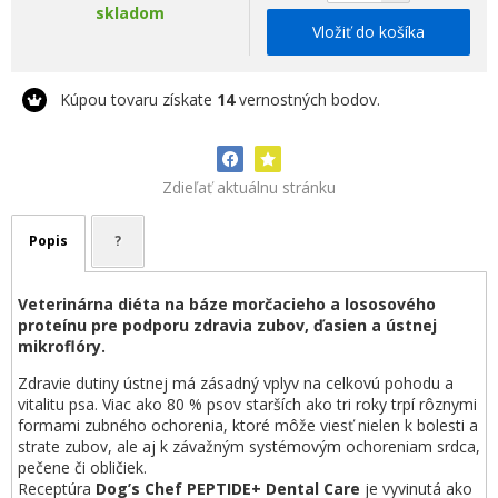
skladom
Vložiť do košíka
Kúpou tovaru získate
14
vernostných bodov.
Zdieľať aktuálnu stránku
Popis
?
Veterinárna diéta na báze morčacieho a lososového
proteínu pre podporu zdravia zubov, ďasien a ústnej
mikroflóry.
Zdravie dutiny ústnej má zásadný vplyv na celkovú pohodu a
vitalitu psa. Viac ako 80 % psov starších ako tri roky trpí rôznymi
formami zubného ochorenia, ktoré môže viesť nielen k bolesti a
strate zubov, ale aj k závažným systémovým ochoreniam srdca,
pečene či obličiek.
Receptúra
Dog’s Chef PEPTIDE+ Dental Care
je vyvinutá ako