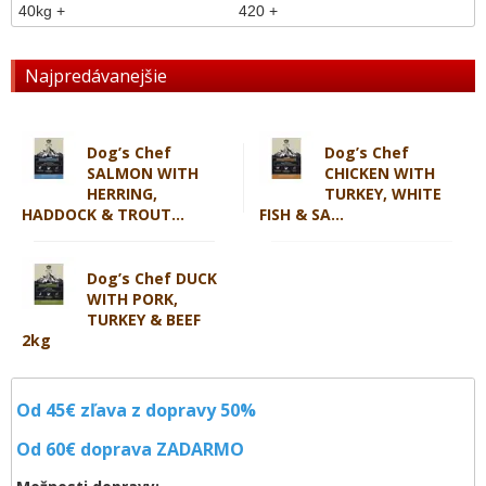
40kg +
420 +
Najpredávanejšie
Dog’s Chef
Dog’s Chef
SALMON WITH
CHICKEN WITH
HERRING,
TURKEY, WHITE
HADDOCK & TROUT...
FISH & SA...
Dog’s Chef DUCK
WITH PORK,
TURKEY & BEEF
2kg
Od 45€ zľava z dopravy 50%
Od 60€ doprava
ZADARMO