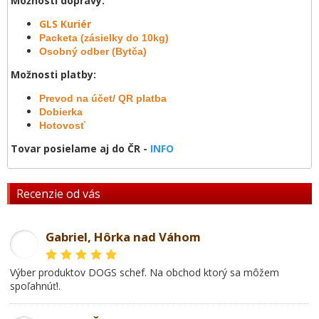
Možnosti dopravy:
GLS Kuriér
Packeta (zásielky do 10kg)
Osobný odber (Bytča)
Možnosti platby:
Prevod na účet/ QR platba
Dobierka
Hotovosť
Tovar posielame aj do ČR -
INFO
Recenzie od vás
Gabriel, Hôrka nad Váhom
GL
Výber produktov DOGS schef. Na obchod ktorý sa môžem
spoľahnúť!.