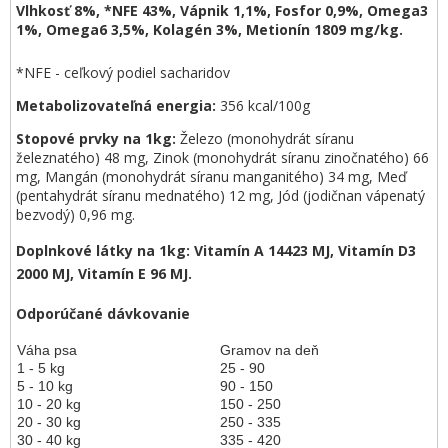
Vlhkosť 8%, *NFE 43%, Vápnik 1,1%, Fosfor 0,9%, Omega3
1%, Omega6 3,5%, Kolagén 3%, Metionín 1809 mg/kg.
*NFE - ceľkový podiel sacharidov
Metabolizovateľná energia:
356 kcal/100g
Stopové prvky na 1kg:
Železo (monohydrát síranu
železnatého) 48 mg, Zinok (monohydrát síranu zinočnatého) 66
mg, Mangán (monohydrát síranu manganitého) 34 mg, Meď
(pentahydrát síranu mednatého) 12 mg, Jód (jodičnan vápenatý
bezvodý) 0,96 mg.
Doplnkové látky na 1kg:
Vitamín A 14423 MJ, Vitamín D3
2000 MJ, Vitamín E 96 MJ.
Odporúčané dávkovanie
Váha psa
Gramov na deň
1 - 5 kg
25 - 90
5 - 10 kg
90 - 150
10 - 20 kg
150 - 250
20 - 30 kg
250 - 335
30 - 40 kg
335 - 420