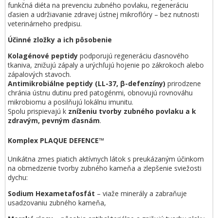
funkčná diéta na prevenciu zubného povlaku, regeneráciu
ďasien a udržiavanie zdravej ústnej mikroflóry – bez nutnosti
veterinárneho predpisu.
Účinné zložky a ich pôsobenie
Kolagénové peptidy
podporujú regeneráciu ďasnového
tkaniva, znižujú zápaly a urýchľujú hojenie po zákrokoch alebo
zápalových stavoch.
Antimikrobiálne peptidy (LL-37, β-defenzíny)
prirodzene
chránia ústnu dutinu pred patogénmi, obnovujú rovnováhu
mikrobiomu a posilňujú lokálnu imunitu.
Spolu prispievajú k
zníženiu tvorby zubného povlaku a k
zdravým, pevným ďasnám
.
Komplex PLAQUE DEFENCE™
Unikátna zmes piatich aktívnych látok s preukázaným účinkom
na obmedzenie tvorby zubného kameňa a zlepšenie sviežosti
dychu:
Sodium Hexametafosfát
– viaže minerály a zabraňuje
usadzovaniu zubného kameňa,