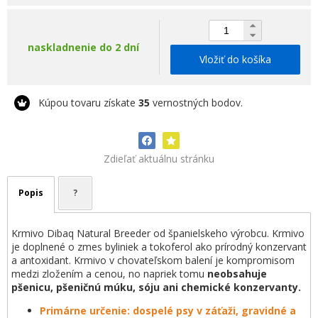
naskladnenie do 2 dní
Vložiť do košíka
Kúpou tovaru získate
35
vernostných bodov.
Zdieľať aktuálnu stránku
Popis
?
Krmivo Dibaq Natural Breeder od španielskeho výrobcu. Krmivo
je doplnené o zmes byliniek a tokoferol ako prírodný konzervant
a antoxidant. Krmivo v chovateľskom balení je kompromisom
medzi zložením a cenou, no napriek tomu
neobsahuje
pšenicu, pšeničnú múku, sóju ani chemické konzervanty.
Primárne určenie: dospelé psy v záťaži, gravidné a