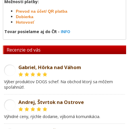
Možnosti platby:
Prevod na účet/ QR platba
Dobierka
Hotovosť
Tovar posielame aj do ČR -
INFO
Recenzie od vás
Gabriel, Hôrka nad Váhom
GL
Výber produktov DOGS schef. Na obchod ktorý sa môžem
spoľahnúť!.
Andrej, Štvrtok na Ostrove
AD
Výhidné ceny, rýchle dodanie, výborná komunikácia.