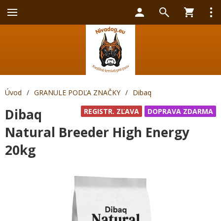
Úvod
/
GRANULE PODĽA ZNAČKY
/
Dibaq
Dibaq
REGISTR. ZĽAVA
DOPRAVA ZDARMA
Natural Breeder High Energy
20kg