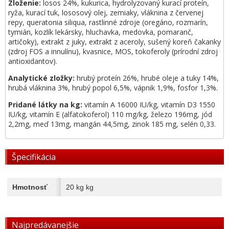
Zloženie:
losos 24%, kukurica, hydrolyzovaný kurací proteín,
ryža, kurací tuk, lososový olej, zemiaky, vláknina z červenej
repy, queratonia siliqua, rastlinné zdroje (oregáno, rozmarín,
tymián, kozlík lekársky, hluchavka, medovka, pomaranč,
artičoky), extrakt z juky, extrakt z aceroly, sušený koreň čakanky
(zdroj FOS a innulínu), kvasnice, MOS, tokoferoly (prírodní zdroj
antioxidantov).
Analytické zložky:
hrubý proteín 26%, hrubé oleje a tuky 14%,
hrubá vláknina 3%, hrubý popol 6,5%, vápnik 1,9%, fosfor 1,3%.
Pridané látky na kg:
vitamín A 16000 IU/kg, vitamín D3 1550
IU/kg, vitamín E (alfatokoferol) 110 mg/kg, železo 196mg, jód
2,2mg, meď 13mg, mangán 44,5mg, zinok 185 mg, selén 0,33.
Špecifikácia
Hmotnosť
20 kg kg
Najpredávanejšie