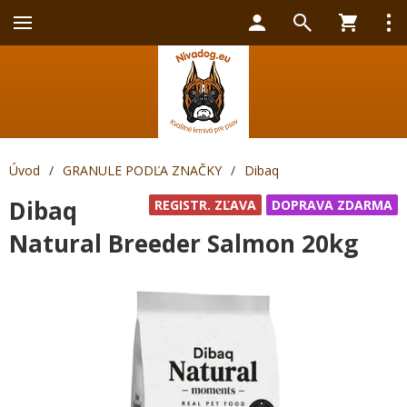
Úvod
/
GRANULE PODĽA ZNAČKY
/
Dibaq
Dibaq
REGISTR. ZĽAVA
DOPRAVA ZDARMA
Natural Breeder Salmon 20kg