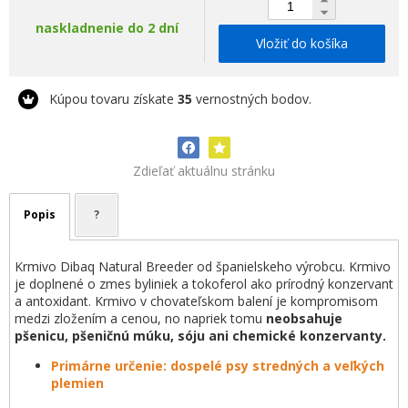
naskladnenie do 2 dní
Vložiť do košíka
Kúpou tovaru získate
35
vernostných bodov.
Zdieľať aktuálnu stránku
Popis
?
Krmivo Dibaq Natural Breeder od španielskeho výrobcu. Krmivo
je doplnené o zmes byliniek a tokoferol ako prírodný konzervant
a antoxidant. Krmivo v chovateľskom balení je kompromisom
medzi zložením a cenou, no napriek tomu
neobsahuje
pšenicu, pšeničnú múku, sóju ani chemické konzervanty.
Primárne určenie: dospelé psy stredných a veľkých
plemien