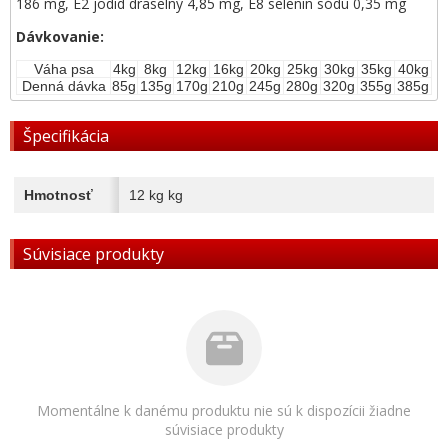
186 mg, E2 jodid draselný 4,85 mg, E8 selenin sódu 0,35 mg
Dávkovanie:
Váha psa
4kg
8kg
12kg
16kg
20kg
25kg
30kg
35kg
40kg
Denná dávka
85g
135g
170g
210g
245g
280g
320g
355g
385g
Špecifikácia
Hmotnosť
12 kg kg
Súvisiace produkty
Momentálne k danému produktu nie sú k dispozícii žiadne
súvisiace produkty