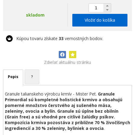
skladom
Vložiť do košíka
Kúpou tovaru získate
33
vernostných bodov.
Zdieľať aktuálnu stránku
Popis
?
Granule talianskeho výrobcu krmív - Mister Pet.
Granule
Primordial sú kompletné holistické krmivo a obsahujú
pomerné množstvo čerstvého aj sušeného mäsa,
zeleniny, ovocia a bylín. Granule sú úplne bez obilnín
(Grain free) a sú vhodné pre citlivé žalúdky psíkov.
Kompozícia krmiva pozostáva z približne
70 % živočíšnych
ingrediencií a 30 % zeleniny, byliniek a ovocia
.