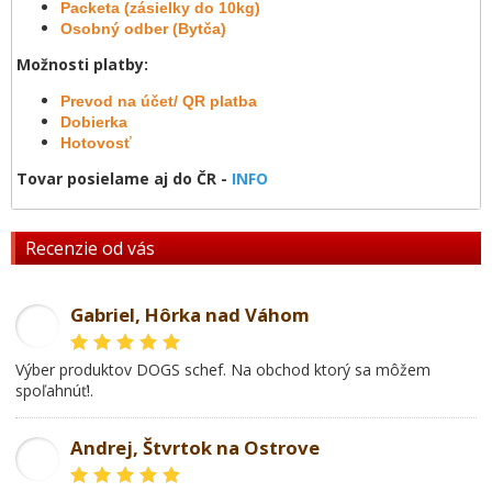
Packeta (zásielky do 10kg)
Osobný odber (Bytča)
Možnosti platby:
Prevod na účet/ QR platba
Dobierka
Hotovosť
Tovar posielame aj do ČR -
INFO
Recenzie od vás
Gabriel, Hôrka nad Váhom
GL
Výber produktov DOGS schef. Na obchod ktorý sa môžem
spoľahnúť!.
Andrej, Štvrtok na Ostrove
AD