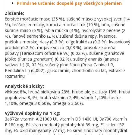
Primárne určenie: dospelé psy všetkých plemien
Zloženie:
čerstvé morčacie mäso (35 %), sušené mäso z vysokej zveri (14
%), hrášok, zemiaky, kurací a morčací tuk (10 %), bôb, sušené
kuracie mäso (6 %), rybia múčka (3 %), hydrolyzát z pečene (2
%), ľanové semienko (2 %), sušená dužina repy, kvasnice,
prášok z morskej riasy (0,3 %), oligofruktóza (0,2 %), kvasnicový
produkt (0,2 %), mojave yucca (0,03 %), prášok z koreňa
púpavy (Taraxacum officinale W.) (0,02 %), sušené granátové
jablko (Punica granatum) (0,02 %), sušený ananás (ananas
sativus L.) (0, 02 %), sušený plod šípok (Rosa Canina LR,
Pendulina L.) (0,002), glukozamín, chondroitín-sulfát, extrakt z
rozmarínu
Analytické zložky:
vlhkosť 8%, hrubá bielkovina 28%, hrubé oleje a tuky 18%, hrubá
popolovina 8,4%, hrubá vláknina 2,4%,
vápnik 1,40%, fosfor
1,10%, omega 3 0,60%, omega 6 3,60%.
Výživové doplnky na 1 kg:
3a672a vitamín A 21000 UI, vitamín D3 1400 UI, 3a700 vitamín
E 180 mg, E4 síran meďnatý pentahydrát 59 mg, E1 siderit 62
mg, E5 oxid manganatý 77 mg, E6 síran zinočnatý monohydrát