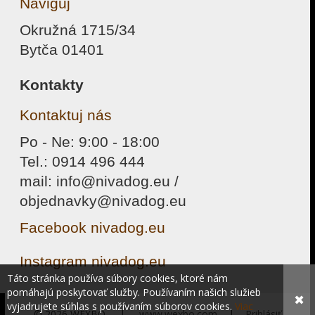
Naviguj
Okružná 1715/34
Bytča 01401
Kontakty
Kontaktuj nás
Po - Ne: 9:00 - 18:00
Tel.: 0914 496 444
mail: info@nivadog.eu /
objednavky@nivadog.eu
Facebook nivadog.eu
Instagram nivadog.eu
Táto stránka používa súbory cookies, ktoré nám
pomáhajú poskytovať služby. Používaním našich služieb
✖
vyjadrujete súhlas s používaním súborov cookies.
Viac
© 2026 WEXBO |
www.wexbo.com
|
Prihlásiť