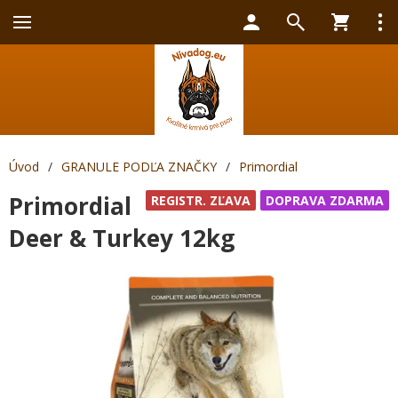
Úvod
/
GRANULE PODĽA ZNAČKY
/
Primordial
Primordial
REGISTR. ZĽAVA
DOPRAVA ZDARMA
Deer & Turkey 12kg