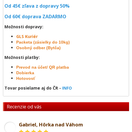
Od 45€ zľava z dopravy 50%
Od 60€ doprava
ZADARMO
Možnosti dopravy:
GLS Kuriér
Packeta (zásielky do 10kg)
Osobný odber (Bytča)
Možnosti platby:
Prevod na účet/ QR platba
Dobierka
Hotovosť
Tovar posielame aj do ČR -
INFO
Recenzie od vás
Gabriel, Hôrka nad Váhom
GL