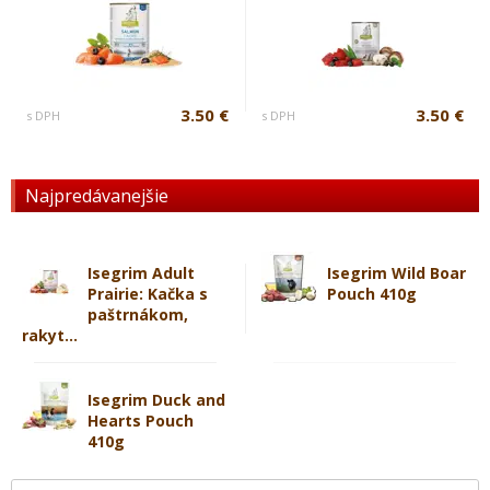
3.50 €
3.50 €
s DPH
s DPH
Najpredávanejšie
Isegrim Adult
Isegrim Wild Boar
Prairie: Kačka s
Pouch 410g
paštrnákom,
rakyt...
Isegrim Duck and
Hearts Pouch
410g