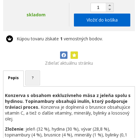
skladom
Vložiť do košíka
Kúpou tovaru získate
1
vernostných bodov.
Zdieľať aktuálnu stránku
Popis
?
Konzerva s obsahom exkluzívneho mäsa z jeleňa spolu s
hydinou. Topinambury obsahujú inulín, ktorý podporuje
tráviaci proces.
Konzerva je doplnená o brusnice obsahujúce
vitamín C, a tiež o ďalšie vitamíny, minerály, bylinky a lososový
olej.
Zloženie
: jeleň (32 %), hydina (30 %), vývar (28,8 %),
topinambury (4 %), brusnice (4 %), minerály (1 %), bylinky (0,1