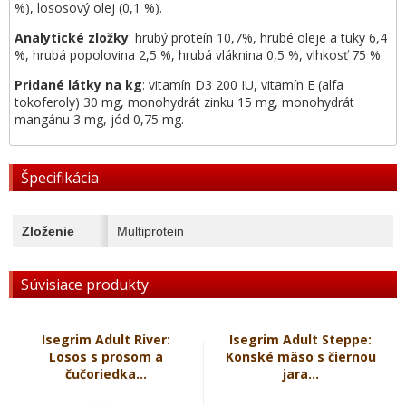
%), lososový olej (0,1 %).
Analytické zložky
: hrubý proteín 10,7%, hrubé oleje a tuky 6,4
%, hrubá popolovina 2,5 %, hrubá vláknina 0,5 %, vlhkosť 75 %.
Pridané látky na kg
: vitamín D3 200 IU, vitamín E (alfa
tokoferoly) 30 mg, monohydrát zinku 15 mg, monohydrát
mangánu 3 mg, jód 0,75 mg.
Špecifikácia
Zloženie
Multiprotein
Súvisiace produkty
Isegrim Adult River:
Isegrim Adult Steppe:
Losos s prosom a
Konské mäso s čiernou
čučoriedka...
jara...