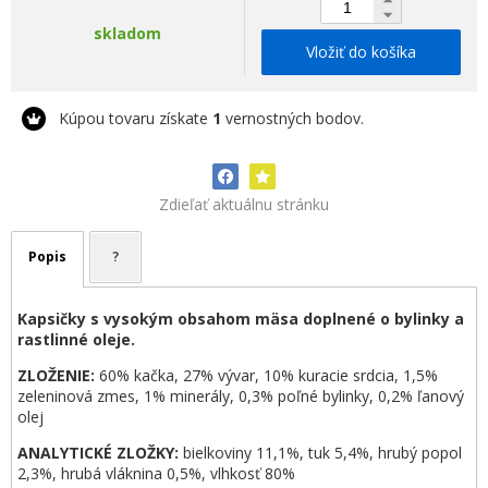
skladom
Vložiť do košíka
Kúpou tovaru získate
1
vernostných bodov.
Zdieľať aktuálnu stránku
Popis
?
Kapsičky s vysokým obsahom mäsa doplnené o bylinky a
rastlinné oleje.
ZLOŽENIE:
60% kačka, 27% vývar, 10% kuracie srdcia, 1,5%
zeleninová zmes, 1% minerály, 0,3% poľné bylinky, 0,2% ľanový
olej
ANALYTICKÉ ZLOŽKY:
bielkoviny 11,1%, tuk 5,4%, hrubý popol
2,3%, hrubá vláknina 0,5%, vlhkosť 80%