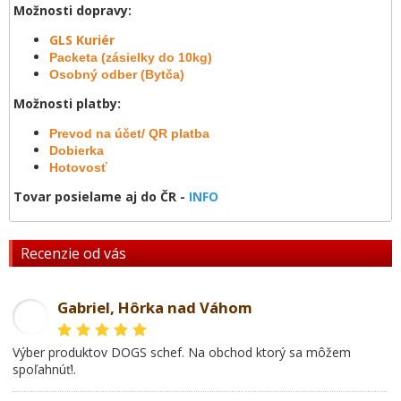
Možnosti dopravy:
GLS Kuriér
Packeta (zásielky do 10kg)
Osobný odber (Bytča)
Možnosti platby:
Prevod na účet/ QR platba
Dobierka
Hotovosť
Tovar posielame aj do ČR -
INFO
Recenzie od vás
Gabriel, Hôrka nad Váhom
GL
Výber produktov DOGS schef. Na obchod ktorý sa môžem
spoľahnúť!.