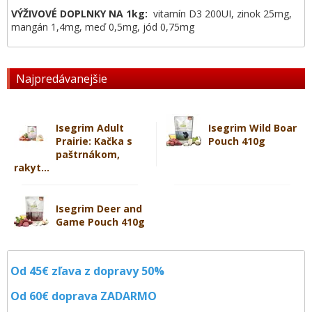
VÝŽIVOVÉ DOPLNKY NA 1kg:
vitamín D3 200UI, zinok 25mg,
mangán 1,4mg, meď 0,5mg, jód 0,75mg
Najpredávanejšie
Isegrim Adult
Isegrim Wild Boar
Prairie: Kačka s
Pouch 410g
paštrnákom,
rakyt...
Isegrim Deer and
Game Pouch 410g
Od 45€ zľava z dopravy 50%
Od 60€ doprava
ZADARMO