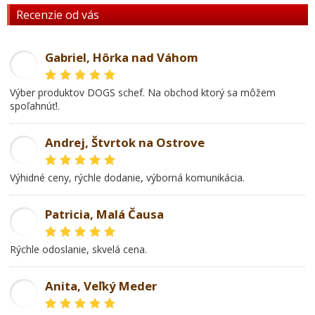
Recenzie od vás
Gabriel, Hôrka nad Váhom
GL
Výber produktov DOGS schef. Na obchod ktorý sa môžem
spoľahnúť!.
Andrej, Štvrtok na Ostrove
AD
Výhidné ceny, rýchle dodanie, výborná komunikácia.
Patricia, Malá Čausa
PR
rýchle odoslanie, skvelá cena.
Anita, Veľký Meder
AL