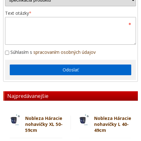
Text otázky
*
Súhlasím s
spracovaním osobných údajov
Odoslať
Najpredávanejšie
Nobleza Háracie
Nobleza Háracie
nohavičky XL 50-
nohavičky L 40-
59cm
49cm