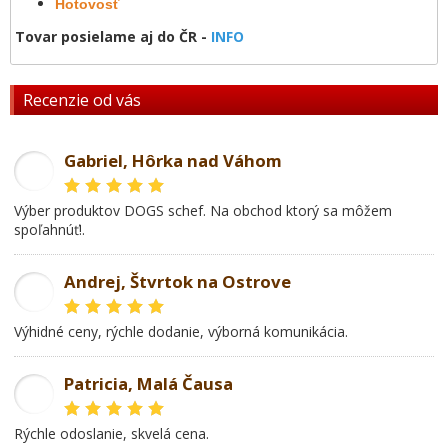
Hotovosť
Tovar posielame aj do ČR -
INFO
Recenzie od vás
Gabriel, Hôrka nad Váhom
GL
Výber produktov DOGS schef. Na obchod ktorý sa môžem
spoľahnúť!.
Andrej, Štvrtok na Ostrove
AD
Výhidné ceny, rýchle dodanie, výborná komunikácia.
Patricia, Malá Čausa
PR
rýchle odoslanie, skvelá cena.