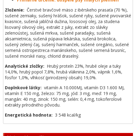
Zloženie:
Čerstvé bravčové mäso z ibérskeho prasaťa (70 %),
sušené zemiaky, sušený hrášok, sušené ryby, sušené pivovarské
kvasnice, sušená jablčná dužina, lososový olej, za studena
lisovaný olivový olej, extrakt z juky, extrakt zo slávky
zelenoústej, sušená mrkva, sušené paradajky, sušená
aksamietnica, sušená púpava lekárska, sušená brokolica,
sušený zelený čaj, sušený harmanček, sušené oregáno, sušené
semená ostropestreca mariánskeho, sušené semená brusníc,
sušené morské riasy, chlorid draselný.
Analytické zložky:
Hrubý proteín 23%, hrubé oleje a tuky
14,0%, hrubý popol 7,8%, hrubá vláknina 2,0%, vápnik 1,6%,
fosfor 1,0%, vlhkosť (prirodzený obsah) 19,0%.
Doplnkové látky:
vitamín A 10.000MJ, vitamín D3 1.600 MJ,
vitamín E 150 mg, železo: 75 mg, jód: 3 mg, meď: 19 mg,
mangán: 40 mg, zinok: 150 mg, selén: 0,4 mg, tokoferolové
extrakty prírodného pôvodu.
Energetická hodnota:
3 548 kcal/kg