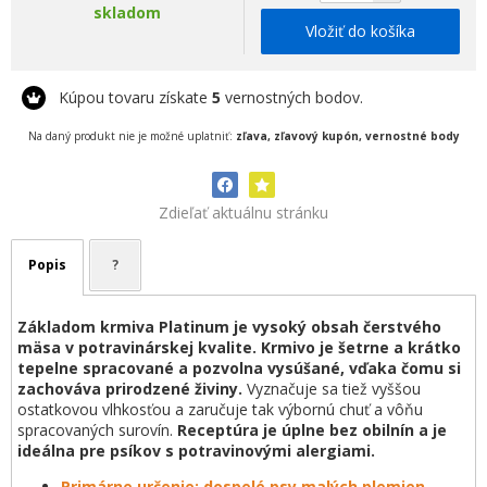
skladom
Vložiť do košíka
Kúpou tovaru získate
5
vernostných bodov.
Na daný produkt nie je možné uplatniť:
zľava, zľavový kupón, vernostné body
Zdieľať aktuálnu stránku
Popis
?
Základom krmiva Platinum je vysoký obsah čerstvého
mäsa v potravinárskej kvalite. Krmivo je šetrne a krátko
tepelne spracované a pozvolna vysúšané, vďaka čomu si
zachováva prirodzené živiny.
Vyznačuje sa tiež vyššou
ostatkovou vlhkosťou a zaručuje tak výbornú chuť a vôňu
spracovaných surovín.
Receptúra je úplne bez obilnín a je
ideálna pre psíkov s potravinovými alergiami.
Primárne určenie: dospelé psy malých plemien