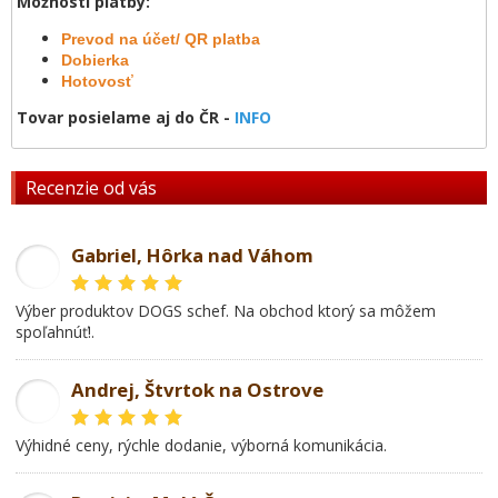
Možnosti platby:
Prevod na účet/ QR platba
Dobierka
Hotovosť
Tovar posielame aj do ČR -
INFO
Recenzie od vás
Gabriel, Hôrka nad Váhom
GL
Výber produktov DOGS schef. Na obchod ktorý sa môžem
spoľahnúť!.
Andrej, Štvrtok na Ostrove
AD
Výhidné ceny, rýchle dodanie, výborná komunikácia.