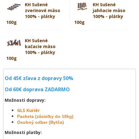
KH Sušené
KH Sušené
zverinové mäso
jahňacie mäso
100% - plátky
100% - plátky
100g
100g
KH Sušené
kačacie mäso
100% - plátky
100g
Od 45€ zľava z dopravy 50%
Od 60€ doprava
ZADARMO
Možnosti dopravy:
GLS Kuriér
Packeta (zásielky do 10kg)
Osobný odber (Bytča)
Možnosti platby: