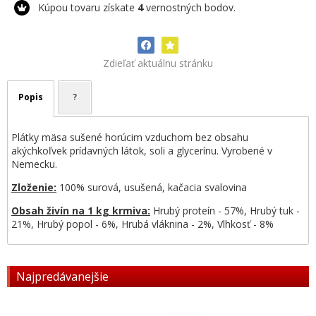
Kúpou tovaru získate
4
vernostných bodov.
Zdieľať aktuálnu stránku
Popis
?
Plátky mäsa sušené horúcim vzduchom bez obsahu
akýchkoľvek prídavných látok,
soli a glycerínu.
Vyrobené v
Nemecku.
Zloženie:
100% surová, usušená, kačacia svalovina
Obsah živín na 1 kg krmiva:
Hrubý proteín - 57%, Hrubý tuk -
21%, Hrubý popol - 6%, Hrubá vláknina - 2%, Vlhkosť - 8%
Najpredávanejšie