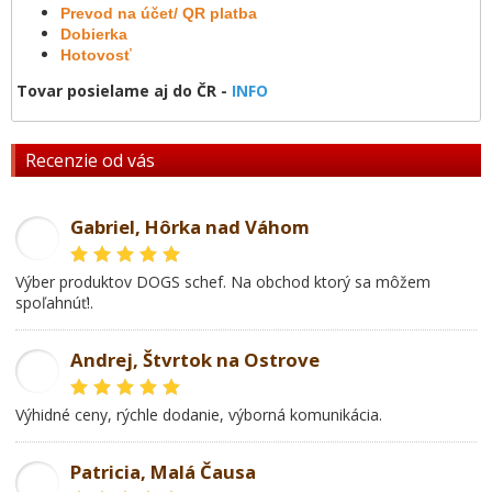
Prevod na účet/ QR platba
Dobierka
Hotovosť
Tovar posielame aj do ČR -
INFO
Recenzie od vás
Gabriel, Hôrka nad Váhom
GL
Výber produktov DOGS schef. Na obchod ktorý sa môžem
spoľahnúť!.
Andrej, Štvrtok na Ostrove
AD
Výhidné ceny, rýchle dodanie, výborná komunikácia.
Patricia, Malá Čausa
PR