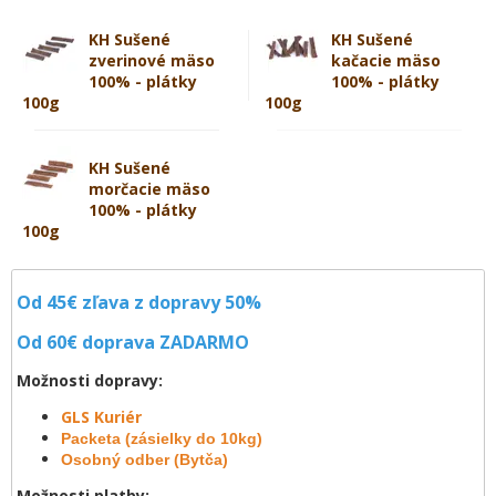
KH Sušené
KH Sušené
zverinové mäso
kačacie mäso
100% - plátky
100% - plátky
100g
100g
KH Sušené
morčacie mäso
100% - plátky
100g
Od 45€ zľava z dopravy 50%
Od 60€ doprava
ZADARMO
Možnosti dopravy:
GLS Kuriér
Packeta (zásielky do 10kg)
Osobný odber (Bytča)
Možnosti platby: