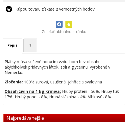
Kúpou tovaru získate
2
vernostných bodov.
Zdieľať aktuálnu stránku
Popis
?
Plátky mäsa sušené horúcim vzduchom bez obsahu
akýchkoľvek prídavných látok,
soli a glycerínu.
Vyrobené v
Nemecku.
Zloženie:
100% surová, usušená, jahňacia svalovina
Obsah živín na 1 kg krmiva:
Hrubý proteín - 56%, Hrubý tuk -
17%, Hrubý popol - 8%, Hrubá vláknina - 4%, Vlhkosť - 8%
Najpredávanejšie