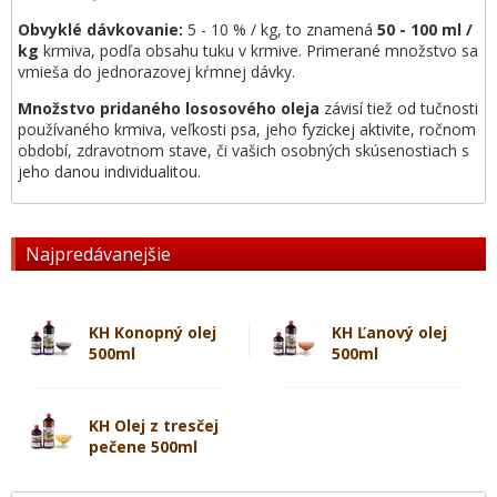
Obvyklé dávkovanie:
5 - 10 % / kg, to znamená
50 - 100 ml /
kg
krmiva, podľa obsahu tuku v krmive. Primerané množstvo sa
vmieša do jednorazovej kŕmnej dávky.
Množstvo pridaného lososového oleja
závisí tiež od tučnosti
používaného krmiva, veľkosti psa, jeho fyzickej aktivite, ročnom
období, zdravotnom stave, či vašich osobných skúsenostiach s
jeho danou individualitou.
Najpredávanejšie
KH Konopný olej
KH Ľanový olej
500ml
500ml
KH Olej z tresčej
pečene 500ml