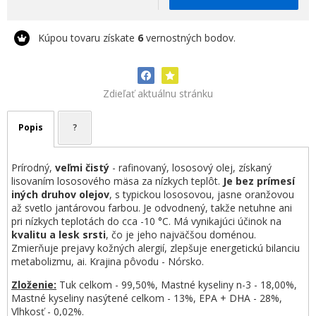
Kúpou tovaru získate
6
vernostných bodov.
Zdieľať aktuálnu stránku
Popis
?
Prírodný,
veľmi čistý
- rafinovaný, lososový olej, získaný
lisovaním lososového mäsa za nízkych teplôt.
Je bez prímesí
iných druhov olejov
, s typickou lososovou, jasne oranžovou
až svetlo jantárovou farbou. Je odvodnený, takže netuhne ani
pri nízkych teplotách do cca -10 °C. Má vynikajúci účinok na
kvalitu a lesk srsti
, čo je jeho najväčšou doménou.
Zmierňuje prejavy kožných alergií, zlepšuje energetickú bilanciu
metabolizmu, ai. Krajina pôvodu - Nórsko.
Zloženie:
Tuk celkom - 99,50%, Mastné kyseliny n-3 - 18,00%,
Mastné kyseliny nasýtené celkom - 13%, EPA + DHA - 28%,
Vlhkosť - 0,02%.