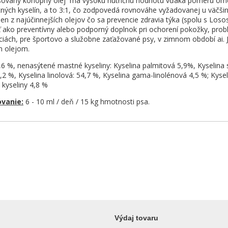
 lisovaný konopný olej má vysokú nutričnú hodnotu vďaka pomeru o
ých kyselín, a to 3:1, čo zodpovedá rovnováhe vyžadovanej u väčšin
en z najúčinnejších olejov čo sa prevencie zdravia týka (spolu s Los
ako preventívny alebo podporný doplnok pri ochorení pokožky, prob
akciách, pre športovo a služobne zaťažované psy, v zimnom období ai.
m olejom.
,6 %, nenasýtené mastné kyseliny: Kyselina palmitová 5,9%, Kyselina
,2 %, Kyselina linolová: 54,7 %, Kyselina gama-linolénová 4,5 %; Kysel
 kyseliny 4,8 %
vanie:
6 - 10 ml / deň / 15 kg hmotnosti psa.
Výdaj tovaru