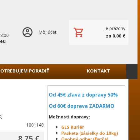
je prázdny
Môj účet
18:00
za 0.00 €
.eu
POTREBUJEM PORADIŤ
KONTAKT
Od 45€ zľava z dopravy 50%
Od 60€ doprava
ZADARMO
ej
Možnosti dopravy:
1001148
GLS Kuriér
Packeta (zásielky do 10kg)
8.75 €
Osobný odber (Bytča)