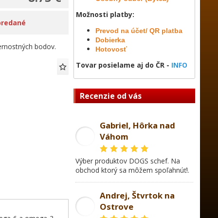
Možnosti platby:
predané
Prevod na účet/ QR platba
Dobierka
rnostných bodov.
Hotovosť
Tovar posielame aj do ČR -
INFO
Recenzie od vás
Gabriel, Hôrka nad
Váhom
GL
Výber produktov DOGS schef. Na
obchod ktorý sa môžem spoľahnúť!.
Andrej, Štvrtok na
Ostrove
AD