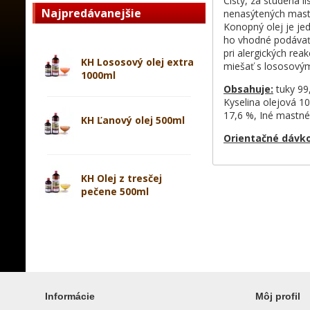
Čistý, za studena
Najpredávanejšie
nenasýtených mastn
Konopný olej je jed
ho vhodné podávať 
pri alergických re
KH Lososový olej extra
miešať s lososový
1000ml
Obsahuje:
tuky 99
Kyselina olejová 10
17,6 %, Iné mastné
KH Ľanový olej 500ml
Orientačné dávko
KH Olej z tresčej
pečene 500ml
Informácie
Môj profil