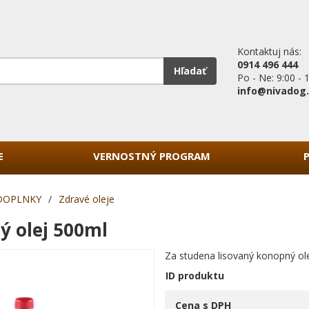
Kontaktuj nás:
0914 496 444
Hľadať
Po - Ne: 9:00 - 
info@nivadog
E
VERNOSTNÝ PROGRAM
DOPLNKY
/
Zdravé oleje
ý olej 500ml
Za studena lisovaný konopný ol
ID produktu
Cena s DPH