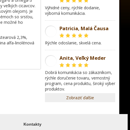
mega-6 a omega-3
y veľkých cicavcov.
Výhidné ceny, rýchle dodanie,
osovým olejom). Je
výborná komunikácia.
lémoch so srsťou,
 Je možné ho
Patricia, Malá Čausa
PR
 stearová 2,3%,
ina alfa-linolénová
rýchle odoslanie, skvelá cena.
Anita, Veľký Meder
AL
dobrá komunikácia so zákazníkom,
rýchle doručenie tovaru, vernostný
program, cena produktu, široký výber
produktov.
Zobraziť ďalšie
Kontakty