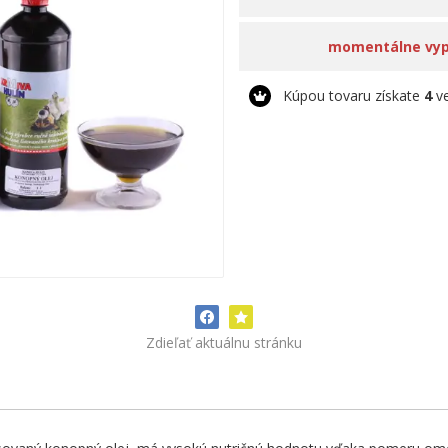
momentálne vy
Kúpou tovaru získate
4
ve
Zdieľať aktuálnu stránku