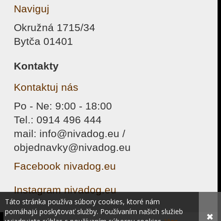
Naviguj
Okružná 1715/34
Bytča 01401
Kontakty
Kontaktuj nás
Po - Ne: 9:00 - 18:00
Tel.: 0914 496 444
mail: info@nivadog.eu /
objednavky@nivadog.eu
Facebook nivadog.eu
Instagram nivadog.eu
Táto stránka používa súbory cookies, ktoré nám
pomáhajú poskytovať služby. Používaním našich služieb
✖