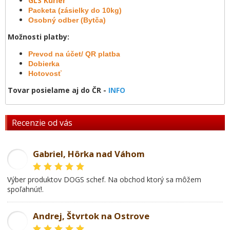
GLS Kuriér
Packeta (zásielky do 10kg)
Osobný odber (Bytča)
Možnosti platby:
Prevod na účet/ QR platba
Dobierka
Hotovosť
Tovar posielame aj do ČR -
INFO
Recenzie od vás
Gabriel, Hôrka nad Váhom
GL
Výber produktov DOGS schef. Na obchod ktorý sa môžem
spoľahnúť!.
Andrej, Štvrtok na Ostrove
AD