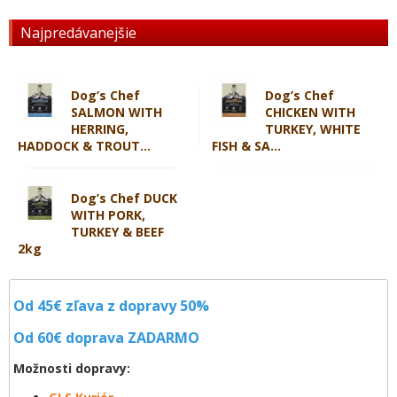
Najpredávanejšie
Dog’s Chef
Dog’s Chef
SALMON WITH
CHICKEN WITH
HERRING,
TURKEY, WHITE
HADDOCK & TROUT...
FISH & SA...
Dog’s Chef DUCK
WITH PORK,
TURKEY & BEEF
2kg
Od 45€ zľava z dopravy 50%
Od 60€ doprava
ZADARMO
Možnosti dopravy: