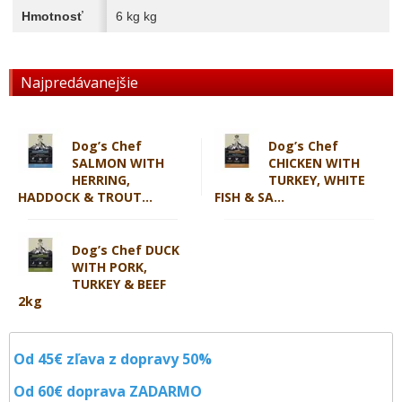
Hmotnosť
6 kg kg
Najpredávanejšie
Dog’s Chef
Dog’s Chef
SALMON WITH
CHICKEN WITH
HERRING,
TURKEY, WHITE
HADDOCK & TROUT...
FISH & SA...
Dog’s Chef DUCK
WITH PORK,
TURKEY & BEEF
2kg
Od 45€ zľava z dopravy 50%
Od 60€ doprava
ZADARMO