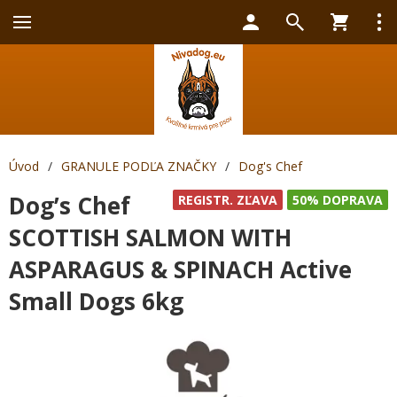
Úvod
/
GRANULE PODĽA ZNAČKY
/
Dog's Chef
Dog’s Chef
REGISTR. ZĽAVA
50% DOPRAVA
SCOTTISH SALMON WITH
ASPARAGUS & SPINACH Active
Small Dogs 6kg