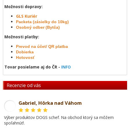
Možnosti dopravy:
GLS Kuriér
Packeta (zásielky do 10kg)
Osobný odber (Bytča)
Možnosti platby:
Prevod na účet/ QR platba
Dobierka
Hotovosť
Tovar posielame aj do ČR -
INFO
Recenzie od vás
Gabriel, Hôrka nad Váhom
GL
Výber produktov DOGS schef. Na obchod ktorý sa môžem
spoľahnúť!.