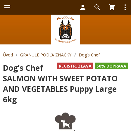
Úvod
/
GRANULE PODĽA ZNAČKY
/
Dog's Chef
Dog’s Chef
REGISTR. ZĽAVA
50% DOPRAVA
SALMON WITH SWEET POTATO
AND VEGETABLES Puppy Large
6kg