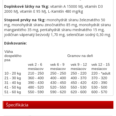
Doplnkové látky na 1kg:
vitamín A 15000 MJ, vitamín D3
2000 MJ, vitamín E 95 MJ, L-Karnitín 480 mg/kg
Stopové prvky na 1kg:
monohydrát síranu železnatého 50
mg, monohydrát síranu zinočnatého 85 mg, monohydrát síranu
manganitého 35 mg, pentahydrát síranu mednatého 15 mg,
jodičnan vápenatý bezvodý 1,70 mg, seleničitan sodný 0,30 mg.
Dávkovanie:
Váha
dospelého
Gramov na deň
psa
vek 2 - 6
vek 6 - 9
vek 9 - 12
vek 12 - 15
mesiacov
mesiacov
mesiacov
mesiacov
10 - 20 kg
210 - 250
250 - 250
250 - 220
220 - *adult
21 - 30 kg
360 - 400
400 - 400
400 - 370
370 - 320
31 - 40 kg
390 - 430
430 - 450
450 - 420
420 - 390
41 - 50 kg
480 - 520
520 - 550
550 - 530
530 - 500
51 - 60 kg
550 - 590
590 - 620
620 - 600
600 - 5
70
Špecifikácia