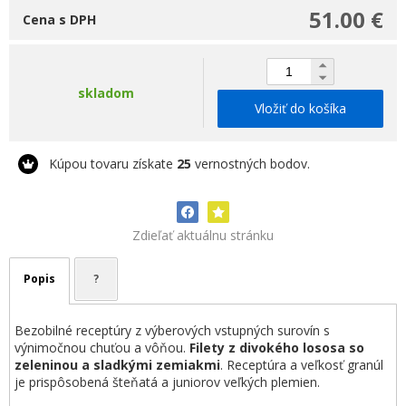
51.00 €
Cena s DPH
skladom
Vložiť do košíka
Kúpou tovaru získate
25
vernostných bodov.
Zdieľať aktuálnu stránku
Popis
?
Bezobilné receptúry z výberových vstupných surovín s
výnimočnou chuťou a vôňou.
Filety z divokého lososa so
zeleninou a sladkými zemiakmi
. Receptúra a veľkosť granúl
je prispôsobená šteňatá a juniorov veľkých plemien.