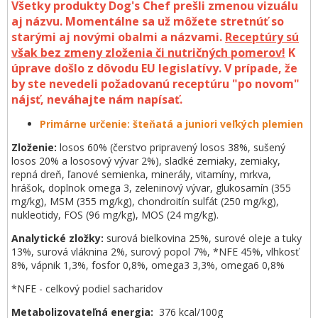
Všetky produkty Dog's Chef prešli zmenou vizuálu
aj názvu. Momentálne sa už môžete stretnúť so
starými aj novými obalmi a názvami.
Receptúry sú
však bez zmeny zloženia či nutričných pomerov!
K
úprave došlo z dôvodu EU legislatívy. V prípade, že
by ste nevedeli požadovanú receptúru "po novom"
nájsť, neváhajte nám napísať.
Primárne určenie: šteňatá a juniori veľkých plemien
Zloženie:
losos 60% (čerstvo pripravený losos 38%, sušený
losos 20% a lososový vývar 2%), sladké zemiaky, zemiaky,
repná dreň, ľanové semienka, minerály, vitamíny, mrkva,
hrášok, doplnok omega 3, zeleninový vývar, glukosamín (355
mg/kg), MSM (355 mg/kg), chondroitín sulfát (250 mg/kg),
nukleotidy, FOS (96 mg/kg), MOS (24 mg/kg).
Analytické zložky:
surová bielkovina 25%, surové oleje a tuky
13%, surová vláknina 2%, surový popol 7%, *NFE 45%, vlhkosť
8%, vápnik 1,3%, fosfor 0,8%, omega3 3,3%, omega6 0,8%
*NFE - celkový podiel sacharidov
Metabolizovateľná energia:
376 kcal/100g