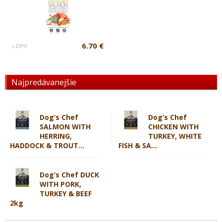
6.70 €
s DPH
Najpredávanejšie
Dog’s Chef
Dog’s Chef
SALMON WITH
CHICKEN WITH
HERRING,
TURKEY, WHITE
HADDOCK & TROUT...
FISH & SA...
Dog’s Chef DUCK
WITH PORK,
TURKEY & BEEF
2kg