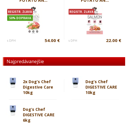
POTATO AN...
POTATO AN...
REGISTR. ZĽAVA
REGISTR. ZĽAVA
50% DOPRAVA
54.00 €
22.00 €
s DPH
s DPH
Najpredávanejšie
2x Dog’s Chef
Dog’s Chef
Digestive Care
DIGESTIVE CARE
10kg
10kg
Dog’s Chef
DIGESTIVE CARE
6kg