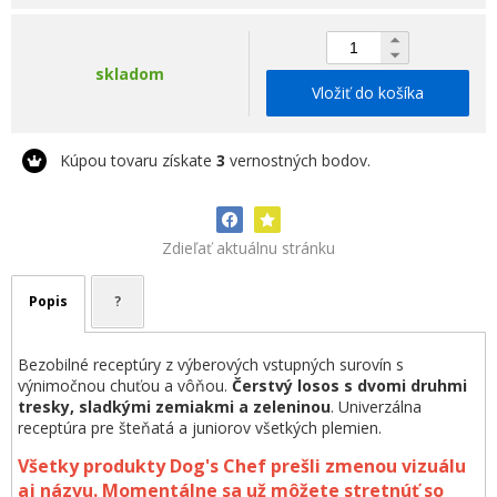
skladom
Vložiť do košíka
Kúpou tovaru získate
3
vernostných bodov.
Zdieľať aktuálnu stránku
Popis
?
Bezobilné receptúry z výberových vstupných surovín s
výnimočnou chuťou a vôňou.
Čerstvý
losos s dvomi druhmi
tresky,
sladkými zemiakmi a zeleninou
. Univerzálna
receptúra pre šteňatá a juniorov všetkých plemien.
Všetky produkty Dog's Chef prešli zmenou vizuálu
aj názvu. Momentálne sa už môžete stretnúť so