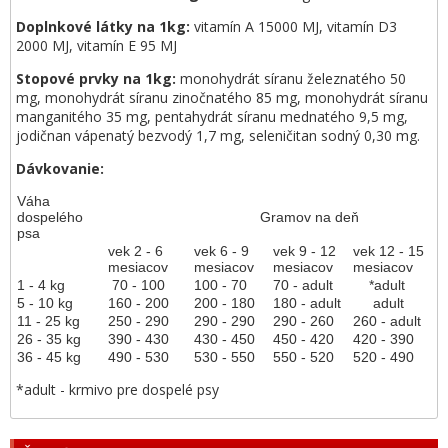
Doplnkové látky na 1kg:
vitamín A 15000 MJ, vitamín D3
2000 MJ, vitamín E 95 MJ
Stopové prvky na 1kg:
monohydrát síranu železnatého 50
mg, monohydrát síranu zinočnatého 85 mg, monohydrát síranu
manganitého 35 mg, pentahydrát síranu mednatého 9,5 mg,
jodičnan vápenatý bezvodý 1,7 mg, seleničitan sodný 0,30 mg.
Dávkovanie:
Váha
dospelého
Gramov na deň
psa
vek 2 - 6
vek 6 - 9
vek 9 - 12
vek 12 - 15
mesiacov
mesiacov
mesiacov
mesiacov
1 - 4 kg
70 - 100
100 - 70
70 - adult
*adult
5 - 10 kg
160 - 200
200 - 180
180 - adult
adult
11 - 25 kg
250 - 290
290 - 290
290 - 260
260 - adult
26 - 35 kg
390 - 430
430 - 450
450 - 420
420 - 390
36 - 45 kg
490 - 530
530 - 550
550 - 520
520 - 490
*adult - krmivo pre dospelé psy