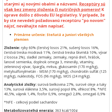
starými aj novými obalmi a názvami.
Receptúry sú
však bez zmeny zloženia či nutričných pomerov!
K
úprave došlo z dôvodu EU legislatívy. V prípade, že
by ste nevedeli požadovanú receptúru "po novom"
nájsť, neváhajte nám napísať.
Primárne určenie: šteňatá a juniori všetkých
plemien
Zloženie:
ryby 60% (čerstvý losos 21%, sušený losos 16%,
čerstvá treska modravá 11%, čerstvá treska škvrnitá 10%, vývar
z lososa 2%), sladké zemiaky, zemiaky, repná dreň, hrášok,
ľanové semienka, doplnok omega 3, minerály, vitamíny,
zeleninový vývar, špargľa, mrkva, glukosamín (170 mg/kg),
metylsulfonylmetán - MSM (170 mg/kg), chondroitín sulfát (125
mg/kg), nukleotidy, FOS (96 mg/kg), MOS (24 mg/kg).
Analytické zložky:
surová bielkovina 27%, surové oleje a tuky
13%, surová vláknina 3,5%, surový popol 8%, vlhkosť 8%, *NFE
40,5%, vápnik 1,4%, fosfor 0,9%, omega3 2,8%, omega6 0,9%
*NFE - celkový podiel sacharidov
Metabolizovateľná energia:
363 kcal/100g