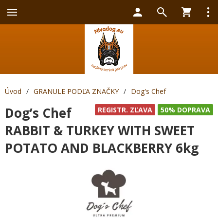
Úvod
/
GRANULE PODĽA ZNAČKY
/
Dog's Chef
Dog’s Chef
REGISTR. ZĽAVA
50% DOPRAVA
RABBIT & TURKEY WITH SWEET
POTATO AND BLACKBERRY 6kg