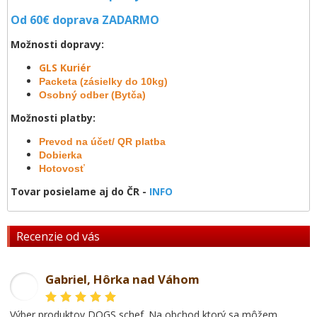
Od 60€ doprava
ZADARMO
Možnosti dopravy:
GLS Kuriér
Packeta (zásielky do 10kg)
Osobný odber (Bytča)
Možnosti platby:
Prevod na účet/ QR platba
Dobierka
Hotovosť
Tovar posielame aj do ČR -
INFO
Recenzie od vás
Gabriel, Hôrka nad Váhom
GL
Výber produktov DOGS schef. Na obchod ktorý sa môžem