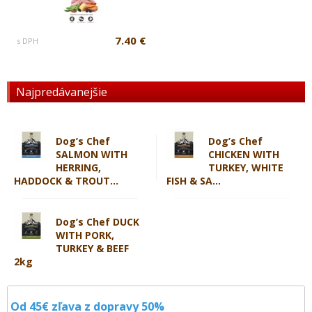
7.40 €
s DPH
Najpredávanejšie
Dog’s Chef
Dog’s Chef
SALMON WITH
CHICKEN WITH
HERRING,
TURKEY, WHITE
HADDOCK & TROUT...
FISH & SA...
Dog’s Chef DUCK
WITH PORK,
TURKEY & BEEF
2kg
Od 45€ zľava z dopravy 50%