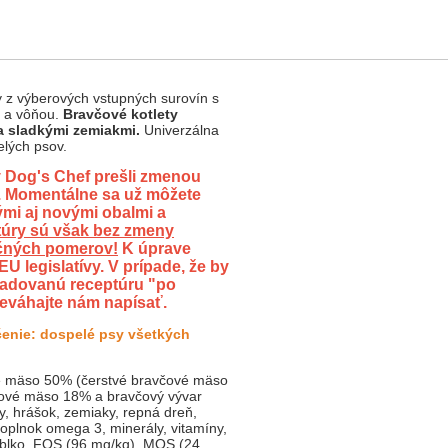
y z výberových vstupných surovín s
 a vôňou.
Bravčové kotlety
a sladkými zemiakmi.
Univerzálna
elých psov.
 Dog's Chef prešli zmenou
u. Momentálne sa už môžete
ými aj novými obalmi a
úry sú však bez zmeny
ričných pomerov!
K úprave
U legislatívy. V prípade, že by
žadovanú receptúru "po
eváhajte nám napísať.
čenie: dospelé psy všetkých
 mäso 50% (čerstvé bravčové mäso
ové mäso 18% a bravčový vývar
y, hrášok, zemiaky, repná dreň,
oplnok omega 3, minerály, vitamíny,
jablko, FOS (96 mg/kg), MOS (24