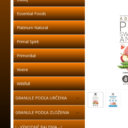
Essential Foods
Platinum Natural
Primal Spirit
Primordial
Vivere
Wildfull
GRANULE PODĽA URČENIA
GRANULE PODĽA ZLOŽENIA
! - VÝHODNÉ BALENIA - !