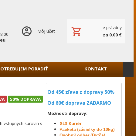
je prázdny
Môj účet
18:00
za 0.00 €
.eu
POTREBUJEM PORADIŤ
KONTAKT
Od 45€ zľava z dopravy 50%
VA
50% DOPRAVA
Od 60€ doprava
ZADARMO
Možnosti dopravy:
h vstupných surovín s
GLS Kuriér
Packeta (zásielky do 10kg)
Osobný odber (Bytča)