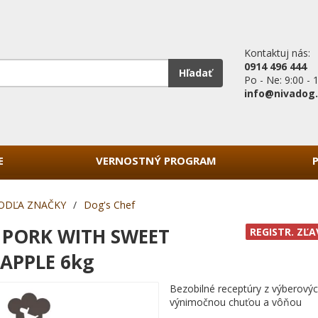
Kontaktuj nás:
0914 496 444
Hľadať
Po - Ne: 9:00 - 
info@nivadog
E
VERNOSTNÝ PROGRAM
ODĽA ZNAČKY
/
Dog's Chef
f PORK WITH SWEET
REGISTR. ZĽA
APPLE 6kg
Bezobilné receptúry z výberovýc
výnimočnou chuťou a vôňou