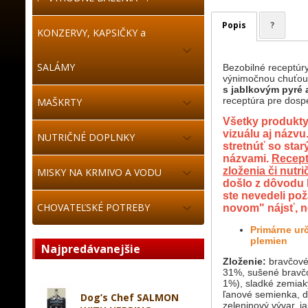
Popis
?
KONZERVY, KAPSIČKY a
SALÁMY
Bezobilné receptúr
výnimočnou chuťou
s jablkovým pyré 
receptúra pre dosp
MAŠKRTY
Všetky produkty
vizuálu aj názv
NUTRIČNÉ DOPLNKY
stretnúť so star
názvami.
Recept
zloženia či nut
MISKY NA KRMIVO A VODU
došlo z dôvodu E
ste nevedeli po
CHOVATEĽSKÉ POTREBY
novom" nájsť, n
Primárne ur
plemien
Najpredávanejšie
Zloženie:
bravčové
31%, sušené bravč
1%), sladké zemiak
ľanové semienka, d
Dog’s Chef SALMON
zeleninový vývar, 