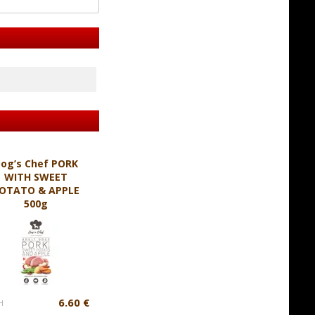
og’s Chef PORK
WITH SWEET
OTATO & APPLE
500g
6.60 €
H