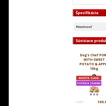
Špecifikácia
Hmotnosť
Súvisiace produ
Dog’s Chef PO
WITH SWEET
POTATO & APP
15kg
REGISTR. ZĽAVA
DOPRAVA ZDARMA
105.
s DPH