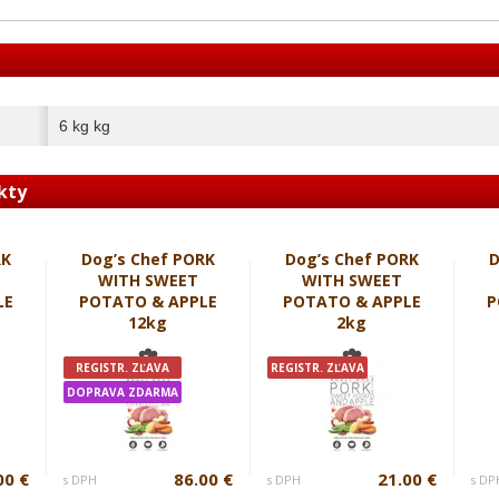
6 kg kg
kty
RK
Dog’s Chef PORK
Dog’s Chef PORK
D
WITH SWEET
WITH SWEET
LE
POTATO & APPLE
POTATO & APPLE
P
12kg
2kg
REGISTR. ZĽAVA
REGISTR. ZĽAVA
DOPRAVA ZDARMA
00 €
86.00 €
21.00 €
s DPH
s DPH
s DP