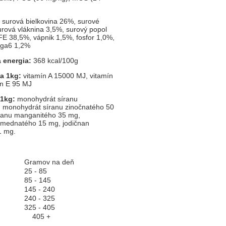
:
surová bielkovina 26%, surové
urová vláknina 3,5%, surový popol
FE 38,5%, vápnik 1,5%, fosfor 1,0%,
ga6 1,2%
 energia:
368 kcal/100g
na 1kg:
vitamín A 15000 MJ, vitamín
ín E 95 MJ
 1kg:
monohydrát síranu
 monohydrát síranu zinočnatého 50
ranu manganitého 35 mg,
 mednatého 15 mg, jodičnan
1 mg.
Gramov na deň
25 - 85
85 - 145
145 - 240
240 - 325
325 - 405
405 +