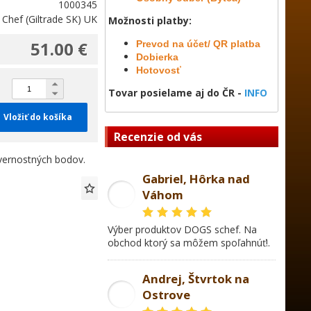
1000345
 Chef (Giltrade SK) UK
Možnosti platby:
51.00 €
Prevod na účet/ QR platba
Dobierka
Hotovosť
Tovar posielame aj do ČR -
INFO
Vložiť do košíka
Recenzie od vás
ernostných bodov.
Gabriel, Hôrka nad
Váhom
GL
Výber produktov DOGS schef. Na
obchod ktorý sa môžem spoľahnúť!.
Andrej, Štvrtok na
Ostrove
AD