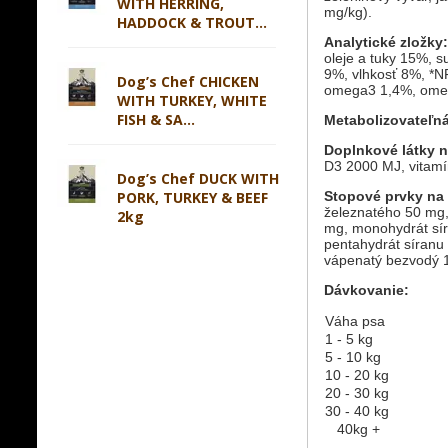
WITH HERRING,
mg/kg).
HADDOCK & TROUT...
Analytické zložky
oleje a tuky 15%, s
9%, vlhkosť 8%, *N
Dog’s Chef CHICKEN
omega3 1,4%, ome
WITH TURKEY, WHITE
FISH & SA...
Metabolizovateľná
Doplnkové látky 
D3 2000 MJ, vitam
Dog’s Chef DUCK WITH
PORK, TURKEY & BEEF
Stopové prvky na
železnatého 50 mg,
2kg
mg, monohydrát sí
pentahydrát síranu
vápenatý bezvodý 
Dávkovanie:
Váha psa
1 - 5 kg
5 - 10 kg
10 - 20 kg
20 - 30 kg
30 - 40 kg
40kg +