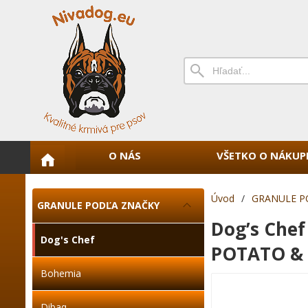
O NÁS
VŠETKO O NÁKUP
Úvod
/
GRANULE P
GRANULE PODĽA ZNAČKY
Dog’s Che
Dog's Chef
POTATO & 
Bohemia
Dibaq