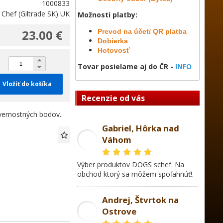
1000833
 Chef (Giltrade SK) UK
Možnosti platby:
23.00 €
Prevod na účet/ QR platba
Dobierka
Hotovosť
Tovar posielame aj do ČR -
INFO
Vložiť do košíka
Recenzie od vás
ernostných bodov.
Gabriel, Hôrka nad
Váhom
GL
Výber produktov DOGS schef. Na
obchod ktorý sa môžem spoľahnúť!.
Andrej, Štvrtok na
Ostrove
AD