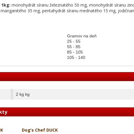
 1kg:
monohydrát síranu železnatého 50 mg, monohydrát síranu zi
 manganitého 35 mg, pentahydrát síranu mednatého 15 mg, jodična
Gramov na deň
25 - 55
55 - 85
85 - 105
105 - 140
2 kg kg
kty
CK
Dog’s Chef DUCK