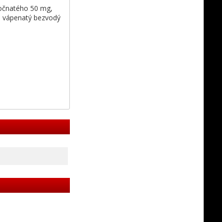
nočnatého 50 mg,
n vápenatý bezvodý