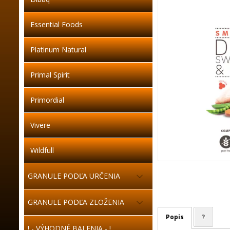
Essential Foods
Platinum Natural
Primal Spirit
Primordial
Vivere
Wildfull
GRANULE PODĽA URČENIA
GRANULE PODĽA ZLOŽENIA
Popis
?
! - VÝHODNÉ BALENIA - !