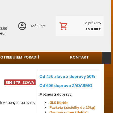
je prázdny
Môj účet
18:00
za 0.00 €
.eu
POTREBUJEM PORADIŤ
KONTAKT
Od 45€ zľava z dopravy 50%
REGISTR. ZĽAVA
Od 60€ doprava
ZADARMO
Možnosti dopravy:
h vstupných surovín s
GLS Kuriér
Packeta (zásielky do 10kg)
Osobný odber (Bytča)