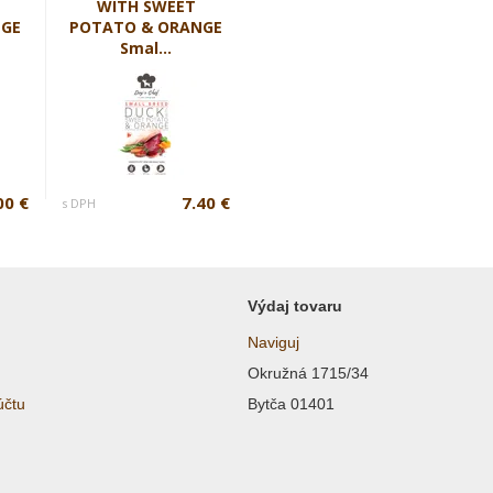
WITH SWEET
NGE
POTATO & ORANGE
Smal...
00 €
7.40 €
s DPH
Výdaj tovaru
Naviguj
Okružná 1715/34
účtu
Bytča 01401