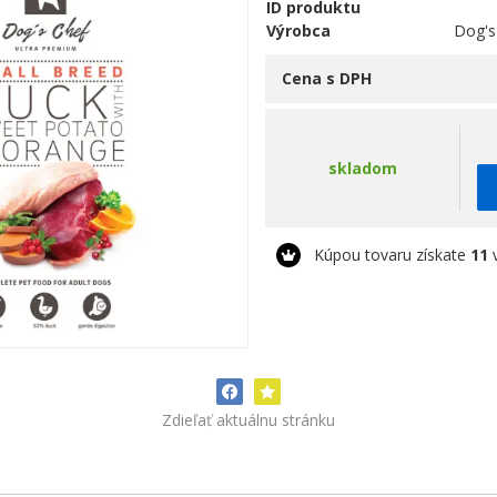
ID produktu
Výrobca
Dog's
Cena s DPH
skladom
Kúpou tovaru získate
11
v
Zdieľať aktuálnu stránku