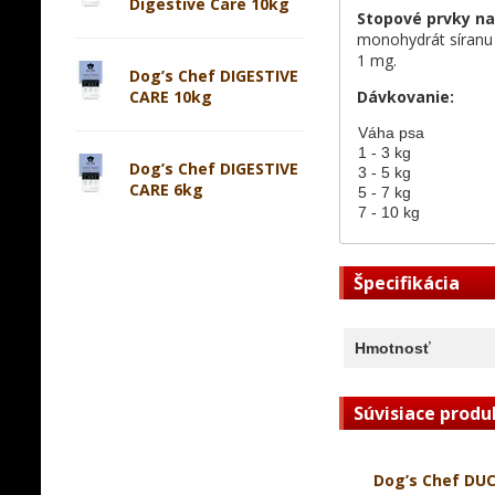
Digestive Care 10kg
Stopové prvky na
monohydrát síranu
1 mg.
Dog’s Chef DIGESTIVE
CARE 10kg
Dávkovanie:
Váha psa
1 - 3 kg
Dog’s Chef DIGESTIVE
3 - 5 kg
CARE 6kg
5 - 7 kg
7 - 10 kg
Špecifikácia
Hmotnosť
Súvisiace produ
Dog’s Chef DU