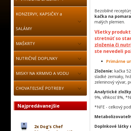
Bezobilné receptúr
KONZERVY, KAPSIČKY a
kačka na pomara
malých plemien.
SALÁMY
Všetky produkt
stretnúť so st
MAŠKRTY
zloženia či nut
ste nevedeli p
NUTRIČNÉ DOPLNKY
Primárne ur
Zloženie:
kačka 52
MISKY NA KRMIVO A VODU
sladké zemiaky, hr
zeleninový vývar, 
CHOVATEĽSKÉ POTREBY
Analytické zložk
9%, vlhkosť 8%, *
Najpredávanejšie
*NFE - celkový pod
Metabolizovateľn
Doplnkové látky 
2x Dog’s Chef