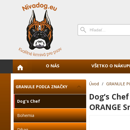
O NÁS
VŠETKO O NÁKUP
Úvod
/
GRANULE P
GRANULE PODĽA ZNAČKY
Dog’s Che
Dog's Chef
ORANGE Sm
Bohemia
Dibaq