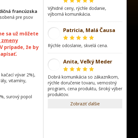
Výhidné ceny, rýchle dodanie,
dičná francúzska
výborná komunikácia.
pôsobená pre psov
Patricia, Malá Čausa
ne sa už môžete
PR
z zmeny
rýchle odoslanie, skvelá cena.
V prípade, že by
apísať.
Anita, Veľký Meder
AL
kačací vývar 2%),
dobrá komunikácia so zákazníkom,
ly, vitamíny,
rýchle doručenie tovaru, vernostný
program, cena produktu, široký výber
produktov.
3%, surový popol
Zobraziť ďalšie