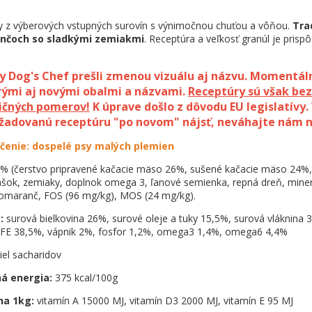
y z výberových vstupných surovín s výnimočnou chuťou a vôňou.
Tra
nčoch so sladkými zemiakmi
.
Receptúra a veľkosť granúl je pris
y Dog's Chef prešli zmenou vizuálu aj názvu. Momentál
arými aj novými obalmi a názvami.
Receptúry sú však be
ričných pomerov!
K úprave došlo z dôvodu EU legislatívy. 
ožadovanú receptúru "po novom" nájsť, neváhajte nám n
čenie:
dospelé psy malých plemien
% (čerstvo pripravené kačacie mäso 26%, sušené kačacie mäso 24%, 
ášok, zemiaky, doplnok omega 3, ľanové semienka, repná dreň, minerá
pomaranč, FOS (96 mg/kg), MOS (24 mg/kg).
y:
surová bielkovina 26%, surové oleje a tuky 15,5%, surová vláknina 
NFE 38,5%, vápnik 2%, fosfor 1,2%, omega3 1,4%, omega6 4,4%
iel sacharidov
á energia:
375 kcal/100g
na 1kg:
vitamín A 15000 MJ, vitamín D3 2000 MJ, vitamín E 95 MJ