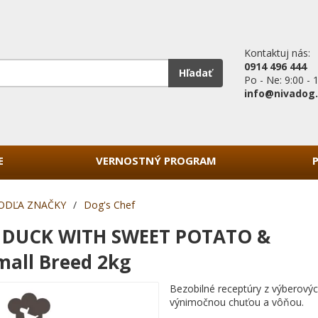
Kontaktuj nás:
0914 496 444
Hľadať
Po - Ne: 9:00 - 
info@nivadog
E
VERNOSTNÝ PROGRAM
ODĽA ZNAČKY
/
Dog's Chef
f DUCK WITH SWEET POTATO &
all Breed 2kg
Bezobilné receptúry z výberovýc
výnimočnou chuťou a vôňou.