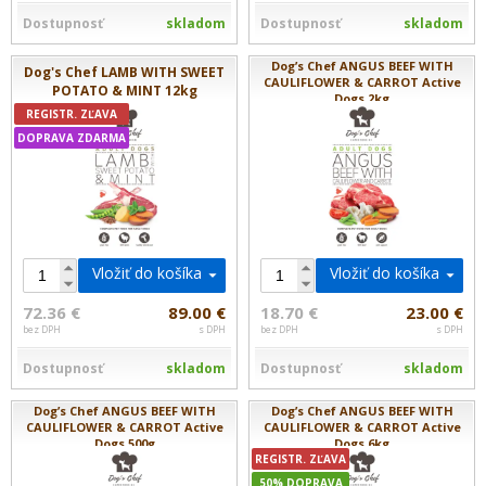
Dostupnosť
skladom
Dostupnosť
skladom
Dog’s Chef ANGUS BEEF WITH
Dog's Chef LAMB WITH SWEET
CAULIFLOWER & CARROT Active
POTATO & MINT 12kg
Dogs 2kg
REGISTR. ZĽAVA
DOPRAVA ZDARMA
Vložiť do košíka
Vložiť do košíka
72.36 €
89.00 €
18.70 €
23.00 €
bez DPH
s DPH
bez DPH
s DPH
Dostupnosť
skladom
Dostupnosť
skladom
Dog’s Chef ANGUS BEEF WITH
Dog’s Chef ANGUS BEEF WITH
CAULIFLOWER & CARROT Active
CAULIFLOWER & CARROT Active
Dogs 500g
Dogs 6kg
REGISTR. ZĽAVA
50% DOPRAVA