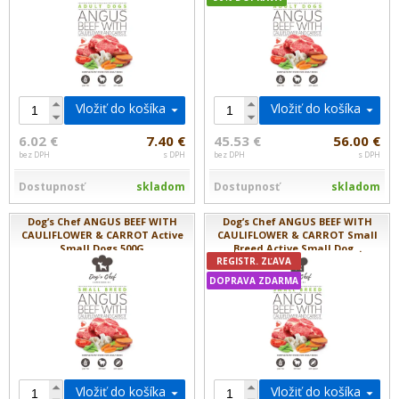
Vložiť do košíka
Vložiť do košíka
6.02 €
7.40 €
45.53 €
56.00 €
bez DPH
s DPH
bez DPH
s DPH
Dostupnosť
skladom
Dostupnosť
skladom
Dog’s Chef ANGUS BEEF WITH
Dog’s Chef ANGUS BEEF WITH
CAULIFLOWER & CARROT Active
CAULIFLOWER & CARROT Small
Small Dogs 500G
Breed Active Small Dog...
REGISTR. ZĽAVA
DOPRAVA ZDARMA
Vložiť do košíka
Vložiť do košíka