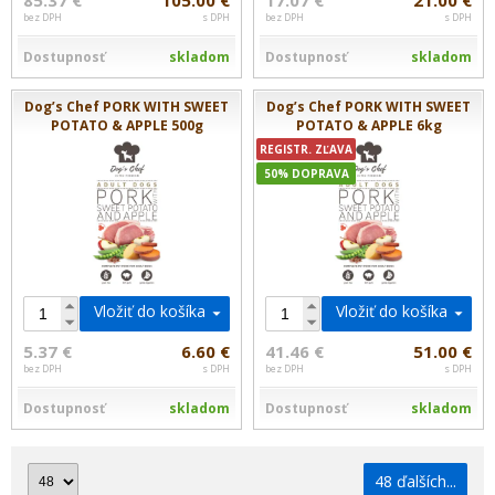
85.37 €
105.00 €
17.07 €
21.00 €
bez DPH
s DPH
bez DPH
s DPH
Dostupnosť
skladom
Dostupnosť
skladom
Dog’s Chef PORK WITH SWEET
Dog’s Chef PORK WITH SWEET
POTATO & APPLE 500g
POTATO & APPLE 6kg
REGISTR. ZĽAVA
50% DOPRAVA
Vložiť do košíka
Vložiť do košíka
5.37 €
6.60 €
41.46 €
51.00 €
bez DPH
s DPH
bez DPH
s DPH
Dostupnosť
skladom
Dostupnosť
skladom
48 ďalších...