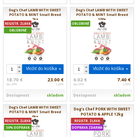
Dog’s Chef LAMB WITH SWEET
Dog’s Chef LAMB WITH SWEET
POTATO & MINT Small Breed
POTATO & MINT Small Breed
2kg
500g
REGISTR. ZĽAVA
OBĽÚBENÉ
OBĽÚBENÉ
Vložiť do košíka
Vložiť do košíka
18.70 €
23.00 €
6.02 €
7.40 €
bez DPH
s DPH
bez DPH
s DPH
Dostupnosť
skladom
Dostupnosť
skladom
Dog’s Chef LAMB WITH SWEET
Dog’s Chef PORK WITH SWEET
POTATO & MINT Small Breed
POTATO & APPLE 12kg
6kg
REGISTR. ZĽAVA
REGISTR. ZĽAVA
50% DOPRAVA
DOPRAVA ZDARMA