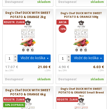
Dostupnosť
skladom
Dostupnosť
skladom
Dog’s Chef DUCK WITH SWEET
Dog’s Chef DUCK WITH SWEET
POTATO & ORANGE 2kg
POTATO & ORANGE 500g
REGISTR. ZĽAVA
AKCIA
-10%
Vložiť do košíka
Vložiť do košíka
17.07 €
21.00 €
4.90 €
6.03 €
bez DPH
s DPH
bez DPH
s DPH
Dostupnosť
skladom
Dostupnosť
skladom
Dog’s Chef DUCK WITH SWEET
Dog’s Chef DUCK WITH SWEET
POTATO & ORANGE Small Breed
POTATO & ORANGE 6kg
2kg
REGISTR. ZĽAVA
REGISTR. ZĽAVA
50% DOPRAVA