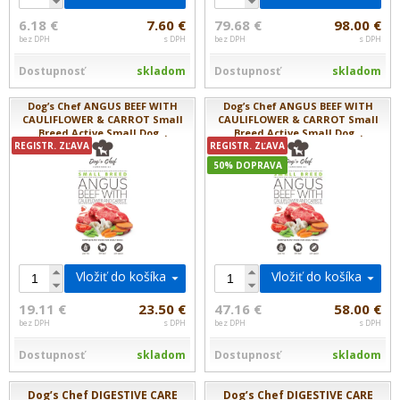
6.18 €
7.60 €
79.68 €
98.00 €
bez DPH
s DPH
bez DPH
s DPH
Dostupnosť
skladom
Dostupnosť
skladom
Dog’s Chef ANGUS BEEF WITH
Dog’s Chef ANGUS BEEF WITH
CAULIFLOWER & CARROT Small
CAULIFLOWER & CARROT Small
Breed Active Small Dog...
Breed Active Small Dog...
REGISTR. ZĽAVA
REGISTR. ZĽAVA
50% DOPRAVA
Vložiť do košíka
Vložiť do košíka
19.11 €
23.50 €
47.16 €
58.00 €
bez DPH
s DPH
bez DPH
s DPH
Dostupnosť
skladom
Dostupnosť
skladom
Dog’s Chef DIGESTIVE CARE
Dog’s Chef DIGESTIVE CARE