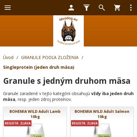
Úvod
/
GRANULE PODĽA ZLOŽENIA
/
Singleprotein (jeden druh mäsa)
Granule s jedným druhom mäsa
Granule zaradené v tejto kategórii obsahujú
vždy iba jeden druh
mäsa
, resp. jeden zdroj proteínov.
BOHEMIA WILD Adult Lamb
BOHEMIA WILD Adult Salmon
10kg
10kg
REGISTR. ZĽAVA
REGISTR. ZĽAVA