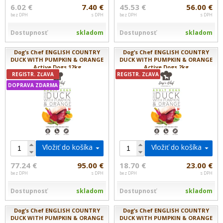
6.02 €
7.40 €
45.53 €
56.00 €
bez DPH
s DPH
bez DPH
s DPH
Dostupnosť
skladom
Dostupnosť
skladom
Dog’s Chef ENGLISH COUNTRY
Dog’s Chef ENGLISH COUNTRY
DUCK WITH PUMPKIN & ORANGE
DUCK WITH PUMPKIN & ORANGE
Active Dogs 12kg
Active Dogs 2kg
REGISTR. ZĽAVA
REGISTR. ZĽAVA
DOPRAVA ZDARMA
Vložiť do košíka
Vložiť do košíka
77.24 €
95.00 €
18.70 €
23.00 €
bez DPH
s DPH
bez DPH
s DPH
Dostupnosť
skladom
Dostupnosť
skladom
Dog’s Chef ENGLISH COUNTRY
Dog’s Chef ENGLISH COUNTRY
DUCK WITH PUMPKIN & ORANGE
DUCK WITH PUMPKIN & ORANGE