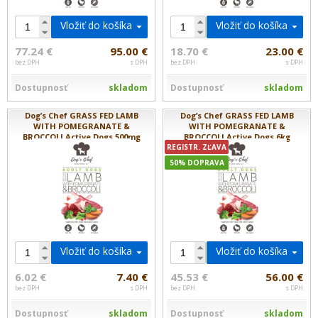
Vložiť do košíka
Vložiť do košíka
77.24 €
95.00 €
18.70 €
23.00 €
bez DPH
s DPH
bez DPH
s DPH
Dostupnosť
skladom
Dostupnosť
skladom
Dog’s Chef GRASS FED LAMB
Dog’s Chef GRASS FED LAMB
WITH POMEGRANATE &
WITH POMEGRANATE &
BROCCOLI Active Dogs 500mg
BROCCOLI Active Dogs 6kg
REGISTR. ZĽAVA
50% DOPRAVA
Vložiť do košíka
Vložiť do košíka
6.02 €
7.40 €
45.53 €
56.00 €
bez DPH
s DPH
bez DPH
s DPH
Dostupnosť
skladom
Dostupnosť
skladom