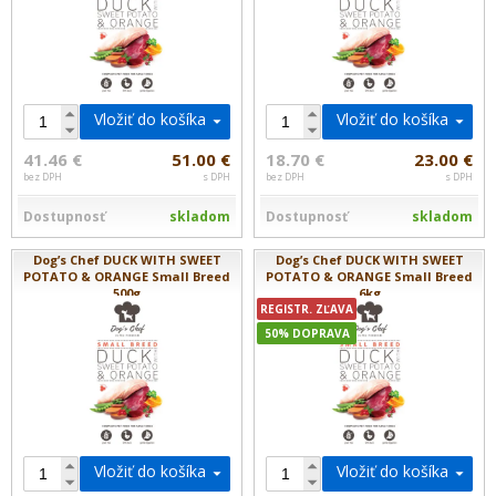
Vložiť do košíka
Vložiť do košíka
41.46 €
51.00 €
18.70 €
23.00 €
bez DPH
s DPH
bez DPH
s DPH
Dostupnosť
skladom
Dostupnosť
skladom
Dog’s Chef DUCK WITH SWEET
Dog’s Chef DUCK WITH SWEET
POTATO & ORANGE Small Breed
POTATO & ORANGE Small Breed
500g
6kg
REGISTR. ZĽAVA
50% DOPRAVA
Vložiť do košíka
Vložiť do košíka