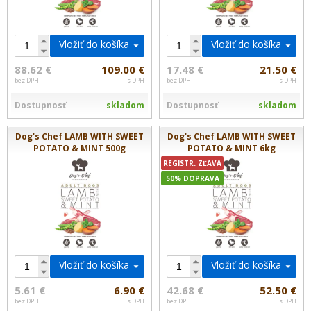
Vložiť do košíka
Vložiť do košíka
88.62 €
109.00 €
17.48 €
21.50 €
bez DPH
s DPH
bez DPH
s DPH
Dostupnosť
skladom
Dostupnosť
skladom
Dog's Chef LAMB WITH SWEET
Dog's Chef LAMB WITH SWEET
POTATO & MINT 500g
POTATO & MINT 6kg
REGISTR. ZĽAVA
50% DOPRAVA
Vložiť do košíka
Vložiť do košíka
5.61 €
6.90 €
42.68 €
52.50 €
bez DPH
s DPH
bez DPH
s DPH