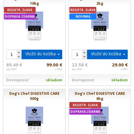
10kg
2kg
REGISTR. ZĽAVA
REGISTR. ZĽAVA
DOPRAVA ZDARMA
NOVINKA
Vložiť do košíka
Vložiť do košíka
80.49 €
99.00 €
23.58 €
29.00 €
bez DPH
s DPH
bez DPH
s DPH
Dostupnosť
skladom
Dostupnosť
skladom
Dog’s Chef DIGESTIVE CARE
Dog’s Chef DIGESTIVE CARE
500g
6kg
REGISTR. ZĽAVA
DOPRAVA ZDARMA