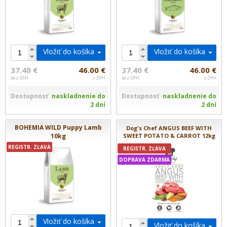
Vložiť do košíka
Vložiť do košíka
37.40 €
46.00 €
37.40 €
46.00 €
bez DPH
s DPH
bez DPH
s DPH
Dostupnosť
naskladnenie do
Dostupnosť
naskladnenie do
2 dní
2 dní
BOHEMIA WILD Puppy Lamb
Dog's Chef ANGUS BEEF WITH
10kg
SWEET POTATO & CARROT 12kg
REGISTR. ZĽAVA
REGISTR. ZĽAVA
DOPRAVA ZDARMA
Vložiť do košíka
Vložiť do košíka