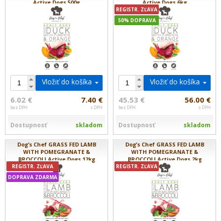
Active Dogs 500g
Active Dogs 6kg
REGISTR. ZĽAVA
50% DOPRAVA
Vložiť do košíka
Vložiť do košíka
6.02 €
7.40 €
45.53 €
56.00 €
bez DPH
s DPH
bez DPH
s DPH
Dostupnosť
skladom
Dostupnosť
skladom
Dog’s Chef GRASS FED LAMB
Dog’s Chef GRASS FED LAMB
WITH POMEGRANATE &
WITH POMEGRANATE &
BROCCOLI Active Dogs 12kg
BROCCOLI Active Dogs 2kg
REGISTR. ZĽAVA
REGISTR. ZĽAVA
DOPRAVA ZDARMA