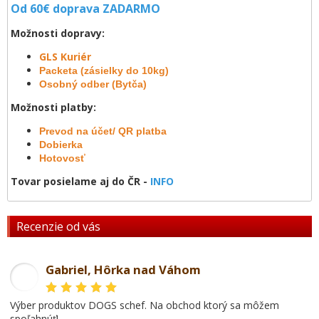
Od 60€ doprava
ZADARMO
Možnosti dopravy:
GLS Kuriér
Packeta (zásielky do 10kg)
Osobný odber (Bytča)
Možnosti platby:
Prevod na účet/ QR platba
Dobierka
Hotovosť
Tovar posielame aj do ČR -
INFO
Recenzie od vás
Gabriel, Hôrka nad Váhom
GL
Výber produktov DOGS schef. Na obchod ktorý sa môžem
spoľahnúť!.