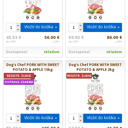
Vložiť do košíka
Vložiť do košíka
45.53 €
56.00 €
69.92 €
86.00 €
bez DPH
s DPH
bez DPH
s DPH
Dostupnosť
skladom
Dostupnosť
skladom
Dog’s Chef PORK WITH SWEET
Dog’s Chef PORK WITH SWEET
POTATO & APPLE 15kg
POTATO & APPLE 2kg
REGISTR. ZĽAVA
REGISTR. ZĽAVA
DOPRAVA ZDARMA
Vložiť do košíka
Vložiť do košíka