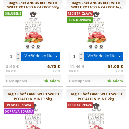
Dog's Chef ANGUS BEEF WITH
Dog's Chef ANGUS BEEF WITH
SWEET POTATO & CARROT 500g
SWEET POTATO & CARROT 6kg
OBĽÚBENÉ
REGISTR. ZĽAVA
50% DOPRAVA
Vložiť do košíka
Vložiť do košíka
5.45 €
6.70 €
41.46 €
51.00 €
bez DPH
s DPH
bez DPH
s DPH
Dostupnosť
skladom
Dostupnosť
skladom
Dog's Chef LAMB WITH SWEET
Dog's Chef LAMB WITH SWEET
POTATO & MINT 15kg
POTATO & MINT 2kg
REGISTR. ZĽAVA
REGISTR. ZĽAVA
DOPRAVA ZDARMA