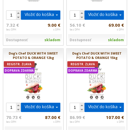
Vložiť do košíka
Vložiť do košíka
7.32 €
9.00 €
56.10 €
69.00 €
bez DPH
s DPH
bez DPH
s DPH
Dostupnosť
skladom
Dostupnosť
skladom
Dog’s Chef DUCK WITH SWEET
Dog’s Chef DUCK WITH SWEET
POTATO & ORANGE 12kg
POTATO & ORANGE 15kg
REGISTR. ZĽAVA
REGISTR. ZĽAVA
DOPRAVA ZDARMA
DOPRAVA ZDARMA
Vložiť do košíka
Vložiť do košíka
70.73 €
87.00 €
86.99 €
107.00 €
bez DPH
s DPH
bez DPH
s DPH