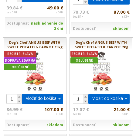
39.84 €
49.00 €
70.73 €
87.00 €
bez DPH
s DPH
bez DPH
s DPH
Dostupnosť
naskladnenie do
Dostupnosť
skladom
2 dní
Dog's Chef ANGUS BEEF WITH
Dog's Chef ANGUS BEEF WITH
SWEET POTATO & CARROT 15kg
SWEET POTATO & CARROT 2kg
REGISTR. ZĽAVA
REGISTR. ZĽAVA
DOPRAVA ZDARMA
OBĽÚBENÉ
OBĽÚBENÉ
Vložiť do košíka
Vložiť do košíka
86.99 €
107.00 €
17.07 €
21.00 €
bez DPH
s DPH
bez DPH
s DPH
Dostupnosť
skladom
Dostupnosť
skladom