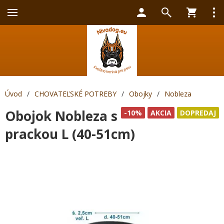
Úvod
/
CHOVATEĽSKÉ POTREBY
/
Obojky
/
Nobleza
Obojok Nobleza s
-10%
AKCIA
DOPREDAJ
prackou L (40-51cm)