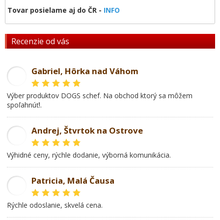
Tovar posielame aj do ČR -
INFO
Recenzie od vás
Gabriel, Hôrka nad Váhom
GL
Výber produktov DOGS schef. Na obchod ktorý sa môžem
spoľahnúť!.
Andrej, Štvrtok na Ostrove
AD
Výhidné ceny, rýchle dodanie, výborná komunikácia.
Patricia, Malá Čausa
PR
rýchle odoslanie, skvelá cena.