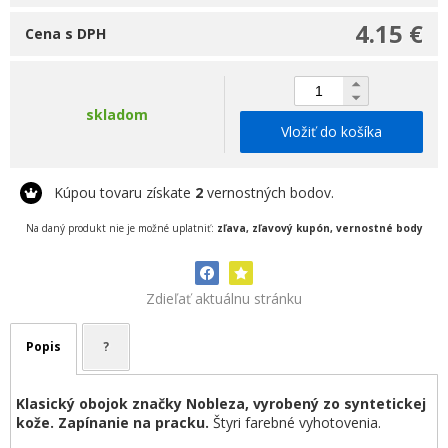
4.15 €
Cena s DPH
skladom
Vložiť do košíka
Kúpou tovaru získate
2
vernostných bodov.
Na daný produkt nie je možné uplatniť:
zľava, zľavový kupón, vernostné body
Zdieľať aktuálnu stránku
Popis
?
Klasický obojok značky Nobleza, vyrobený zo syntetickej
kože. Zapínanie na pracku.
Štyri farebné vyhotovenia.