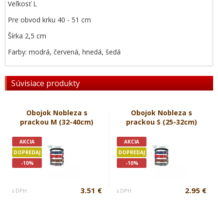
Veľkosť L
Pre obvod krku 40 - 51 cm
Šírka 2,5 cm
Farby: modrá, červená, hnedá, šedá
Súvisiace produkty
Obojok Nobleza s
Obojok Nobleza s
prackou M (32-40cm)
prackou S (25-32cm)
AKCIA
AKCIA
DOPREDAJ
DOPREDAJ
-10%
-10%
3.51 €
2.95 €
s DPH
s DPH