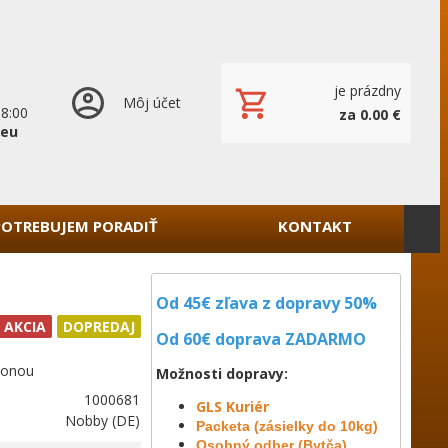
je prázdny
Môj účet
18:00
za 0.00 €
.eu
POTREBUJEM PORADIŤ
KONTAKT
Od 45€ zľava z dopravy 50%
AKCIA
DOPREDAJ
Od 60€ doprava
ZADARMO
ponou
Možnosti dopravy:
1000681
GLS Kuriér
Nobby (DE)
Packeta (zásielky do 10kg)
Osobný odber (Bytča)