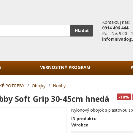
Kontaktuj nás:
0914 496 444
Hľadať
Po - Ne: 9:00 - 
info@nivadog
E
VERNOSTNÝ PROGRAM
KÉ POTREBY
/
Obojky
/
Nobby
bby Soft Grip 30-45cm hnedá
-10%
Nylonový obojok s plastovou s
ID produktu
Výrobca