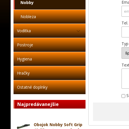
Ema
Nobby
Nobleza
Tel.
Vodítka
Typ
Postroje
Hygiena
Tex
Hračky
Ostatné doplnky
S
Najpredávanejšie
Obojok Nobby Soft Grip