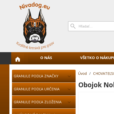
O NÁS
VŠETKO O NÁKUP
Úvod
/
CHOVATEĽS
GRANULE PODĽA ZNAČKY
Obojok No
GRANULE PODĽA URČENIA
GRANULE PODĽA ZLOŽENIA