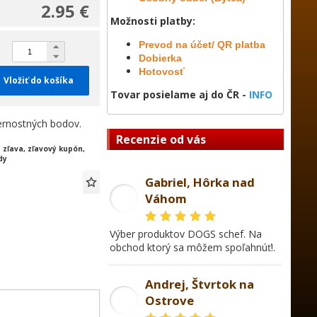
2.95 €
Možnosti platby:
Prevod na účet/ QR platba
Dobierka
Hotovosť
Vložiť do košíka
Tovar posielame aj do ČR -
INFO
rnostných bodov.
Recenzie od vás
:
zľava, zľavový kupón,
dy
Gabriel, Hôrka nad
Váhom
GL
Výber produktov DOGS schef. Na
obchod ktorý sa môžem spoľahnúť!.
Andrej, Štvrtok na
Ostrove
AD