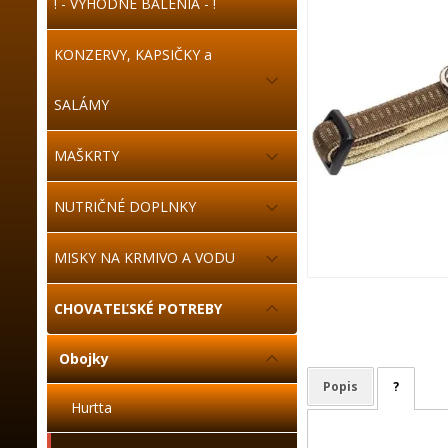
! - VÝHODNÉ BALENIA - !
KONZERVY, KAPSIČKY a
SALÁMY
MAŠKRTY
NUTRIČNÉ DOPLNKY
MISKY NA KRMIVO A VODU
CHOVATEĽSKÉ POTREBY
Obojky
Popis
?
Hurtta