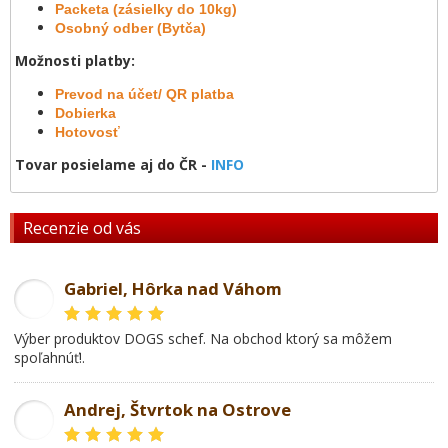
Packeta (zásielky do 10kg)
Osobný odber (Bytča)
Možnosti platby:
Prevod na účet/ QR platba
Dobierka
Hotovosť
Tovar posielame aj do ČR -
INFO
Recenzie od vás
Gabriel, Hôrka nad Váhom
GL
Výber produktov DOGS schef. Na obchod ktorý sa môžem
spoľahnúť!.
Andrej, Štvrtok na Ostrove
AD