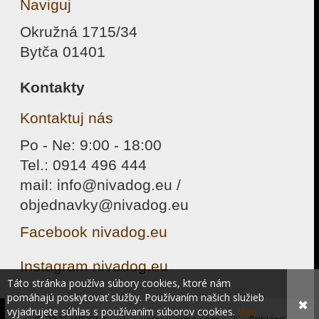
Naviguj
Okružná 1715/34
Bytča 01401
Kontakty
Kontaktuj nás
Po - Ne: 9:00 - 18:00
Tel.: 0914 496 444
mail: info@nivadog.eu /
objednavky@nivadog.eu
Facebook nivadog.eu
Instagram nivadog.eu
Táto stránka používa súbory cookies, ktoré nám
pomáhajú poskytovať služby. Používaním našich služieb
✖
vyjadrujete súhlas s používaním súborov cookies.
Viac