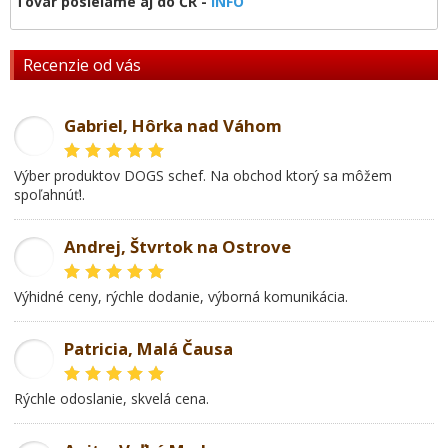
Tovar posielame aj do ČR -
INFO
Recenzie od vás
Gabriel, Hôrka nad Váhom
GL
Výber produktov DOGS schef. Na obchod ktorý sa môžem
spoľahnúť!.
Andrej, Štvrtok na Ostrove
AD
Výhidné ceny, rýchle dodanie, výborná komunikácia.
Patricia, Malá Čausa
PR
rýchle odoslanie, skvelá cena.