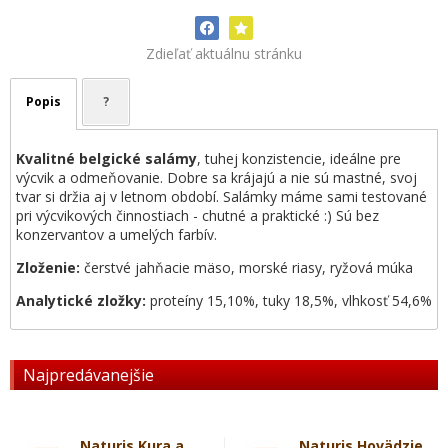
Zdieľať aktuálnu stránku
Popis
?
Kvalitné belgické salámy
, tuhej konzistencie, ideálne pre
výcvik a odmeňovanie. Dobre sa krájajú a nie sú mastné, svoj
tvar si držia aj v letnom období. Salámky máme sami testované
pri výcvikových činnostiach - chutné a praktické :) Sú bez
konzervantov a umelých farbív.
Zloženie:
čerstvé jahňacie mäso, morské riasy, ryžová múka
Analytické zložky:
proteíny 15,10%, tuky 18,5%, vlhkosť 54,6%
Najpredávanejšie
Naturis Kura a
Naturis Hovädzie