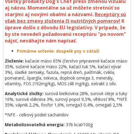
Všetky produkty Dog's Chef prešli zmenou vizuálu
aj názvu. Momentálne sa už môžete stretnúť so
starými aj novými obalmi a názvami.
Receptúry sú
však bez zmeny zloženia či nutričných pomerov!
K
úprave došlo z dôvodu EU legislatívy. V prípade, že
by ste nevedeli požadovanú receptúru "po novom"
nájsť, neváhajte nám napísať.
Primárne určenie:
dospelé psy v záťaži
Zloženie:
kačacie mäso 65% (čerstvo pripravené kačacie mäso
35%, sušené kačacie mäso 22%, kačací tuk 5%, kačací vývar
3%), sladké zemiaky, fazuľa, repná dreň, paštrnák, cvikla,
pomaranč, špargľa, tekvica, doplnok omega 3, minerály,
vitamíny, FOS (192mg/kg), MOS (48 mg/kg), extrakt z olív.
Analytické zložky:
surová bielkovina 28%, surové oleje a tuky
16%, surová vláknina 3%, surový popol 9,5%, vlhkosť 8%, *NFE
35%, vápnik 2,2%, fosfor 1,6%, omega3 0,4%, omega6 2,5%
*NFE - celkový podiel sacharidov
Metabolizovateľná energia:
376 kcal/100g