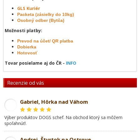
GLS Kuriér
Packeta (zásielky do 10kg)
Osobný odber (Bytča)
Možnosti platby:
Prevod na účet/ QR platba
Dobierka
Hotovosť
Tovar posielame aj do ČR -
INFO
Recenzie od vás
Gabriel, Hôrka nad Váhom
GL
Výber produktov DOGS schef. Na obchod ktorý sa môžem
spoľahnúť!.
Andrej, Štvrtok na Ostrove