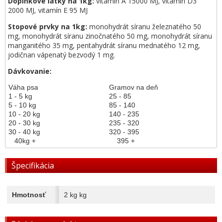
Doplnkové látky na 1kg:
vitamín A 15000 MJ, vitamín D3
2000 MJ, vitamín E 95 MJ
Stopové prvky na 1kg:
monohydrát síranu železnatého 50
mg, monohydrát síranu zinočnatého 50 mg, monohydrát síranu
manganitého 35 mg, pentahydrát síranu mednatého 12 mg,
jodičnan vápenatý bezvodý 1 mg.
Dávkovanie:
Váha psa
Gramov na deň
1 - 5 kg
25 - 85
5 - 10 kg
85 - 140
10 - 20 kg
140 - 235
20 - 30 kg
235 - 320
30 - 40 kg
320 - 395
40kg +
395 +
Špecifikácia
Hmotnosť
2 kg kg