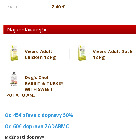
7.40 €
s DPH
Najpredávanejšie
Vivere Adult
Vivere Adult Duck
Chicken 12 kg
12 kg
Dog’s Chef
RABBIT & TURKEY
WITH SWEET
POTATO AN...
Od 45€ zľava z dopravy 50%
Od 60€ doprava
ZADARMO
Možnosti dopravy: