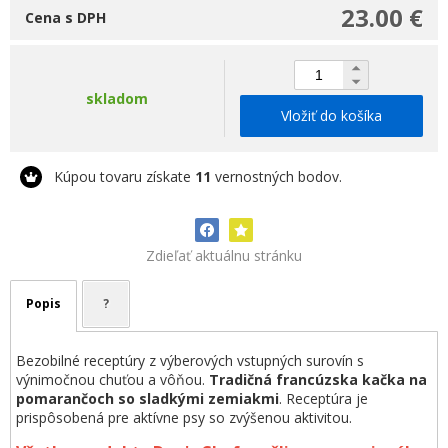
23.00 €
Cena s DPH
skladom
Vložiť do košíka
Kúpou tovaru získate
11
vernostných bodov.
Zdieľať aktuálnu stránku
Popis
?
Bezobilné receptúry z výberových vstupných surovín s
výnimočnou chuťou a vôňou.
Tradičná francúzska kačka na
pomarančoch so sladkými zemiakmi
. Receptúra je
prispôsobená pre aktívne psy so zvýšenou aktivitou.