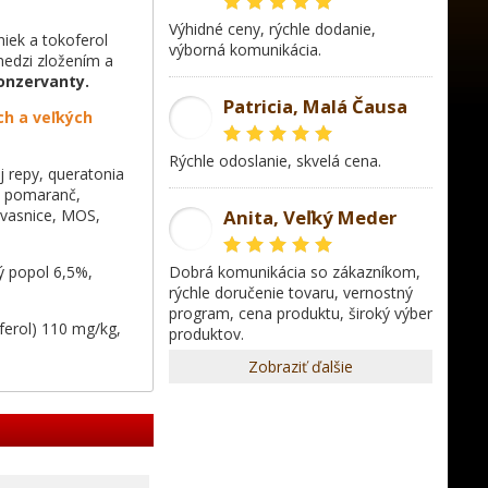
Výhidné ceny, rýchle dodanie,
iek a tokoferol
výborná komunikácia.
medzi zložením a
onzervanty.
Patricia, Malá Čausa
ch a veľkých
PR
rýchle odoslanie, skvelá cena.
j repy, queratonia
a, pomaranč,
 kvasnice, MOS,
Anita, Veľký Meder
AL
ý popol 6,5%,
dobrá komunikácia so zákazníkom,
rýchle doručenie tovaru, vernostný
program, cena produktu, široký výber
ferol) 110 mg/kg,
produktov.
Zobraziť ďalšie