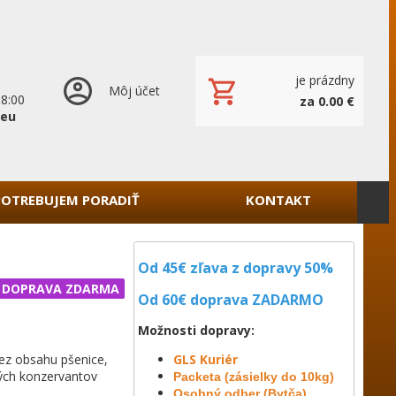
je prázdny
Môj účet
18:00
za 0.00 €
.eu
POTREBUJEM PORADIŤ
KONTAKT
Od 45€ zľava z dopravy 50%
DOPRAVA ZDARMA
Od 60€ doprava
ZADARMO
Možnosti dopravy:
ez obsahu pšenice,
GLS Kuriér
ých konzervantov
Packeta (zásielky do 10kg)
Osobný odber (Bytča)