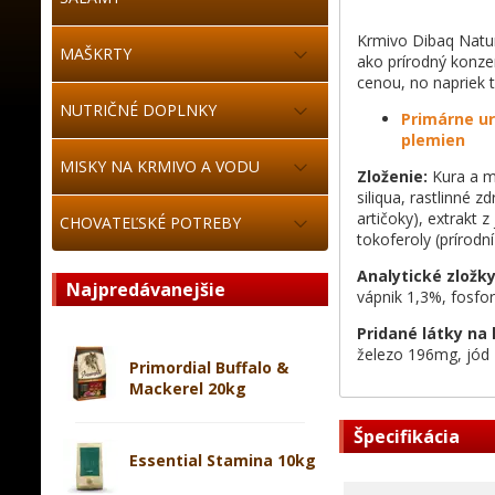
Krmivo Dibaq Natur
MAŠKRTY
ako prírodný konze
cenou, no napriek
NUTRIČNÉ DOPLNKY
Primárne ur
plemien
MISKY NA KRMIVO A VODU
Zloženie:
Kura a mo
siliqua, rastlinné 
artičoky), extrakt 
CHOVATEĽSKÉ POTREBY
tokoferoly (prírodní
Analytické zložky
Najpredávanejšie
vápnik 1,3%, fosfor
Pridané látky na 
železo 196mg, jód
Primordial Buffalo &
Mackerel 20kg
Špecifikácia
Essential Stamina 10kg