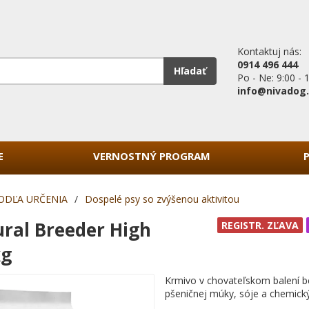
Kontaktuj nás:
0914 496 444
Hľadať
Po - Ne: 9:00 - 
info@nivadog
E
VERNOSTNÝ PROGRAM
ODĽA URČENIA
/
Dospelé psy so zvýšenou aktivitou
ral Breeder High
REGISTR. ZĽAVA
kg
Krmivo v chovateľskom balení b
pšeničnej múky, sóje a chemick