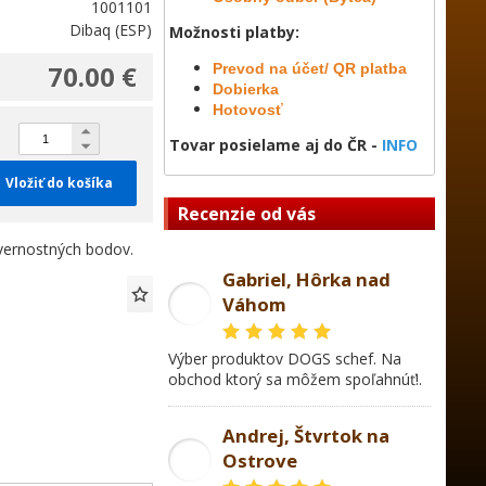
1001101
Dibaq (ESP)
Možnosti platby:
70.00 €
Prevod na účet/ QR platba
Dobierka
Hotovosť
Tovar posielame aj do ČR -
INFO
Vložiť do košíka
Recenzie od vás
ernostných bodov.
Gabriel, Hôrka nad
Váhom
GL
Výber produktov DOGS schef. Na
obchod ktorý sa môžem spoľahnúť!.
Andrej, Štvrtok na
Ostrove
AD