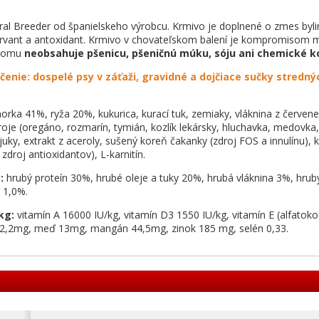
al Breeder od španielskeho výrobcu. Krmivo je doplnené o zmes bylin
rvant a antoxidant. Krmivo v chovateľskom balení je kompromisom 
 tomu
neobsahuje pšenicu, pšeničnú múku, sóju ani chemické k
čenie: dospelé psy v záťaži, gravidné a dojčiace sučky stredný
rka 41%, ryža 20%, kukurica, kurací tuk, zemiaky, vláknina z červene
zdroje (oregáno, rozmarín, tymián, kozlík lekársky, hluchavka, medovk
z juky, extrakt z aceroly, sušený koreň čakanky (zdroj FOS a innulínu),
 zdroj antioxidantov), L-karnitín.
:
hrubý proteín 30%, hrubé oleje a tuky 20%, hrubá vláknina 3%, hrub
 1,0%.
kg:
vitamín A 16000 IU/kg, vitamín D3 1550 IU/kg, vitamín E (alfatoko
 2,2mg, meď 13mg, mangán 44,5mg, zinok 185 mg, selén 0,33.