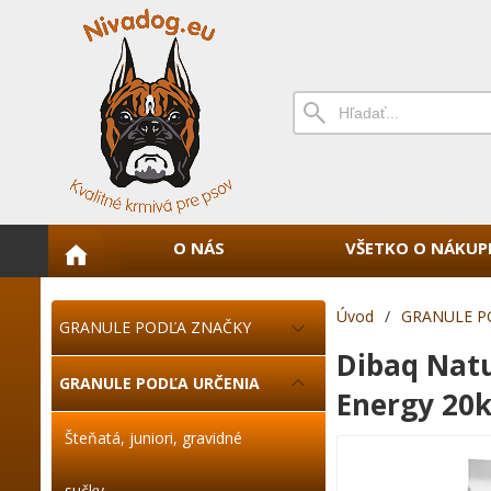
O NÁS
VŠETKO O NÁKUP
Úvod
/
GRANULE P
GRANULE PODĽA ZNAČKY
Dibaq Natu
GRANULE PODĽA URČENIA
Energy 20
Šteňatá, juniori, gravidné
sučky