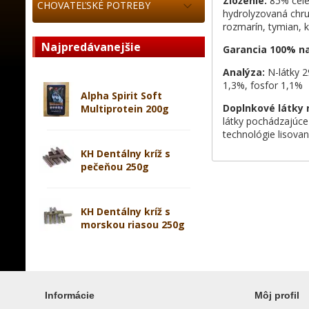
Zloženie:
85% celé 
CHOVATEĽSKÉ POTREBY
hydrolyzovaná chrup
rozmarín, tymian, 
Najpredávanejšie
Garancia 100% n
Analýza:
N-látky 2
1,3%, fosfor 1,1%
Alpha Spirit Soft
Doplnkové látky 
Multiprotein 200g
látky pochádzajúc
technológie lisovan
KH Dentálny kríž s
pečeňou 250g
KH Dentálny kríž s
morskou riasou 250g
Informácie
Môj profil