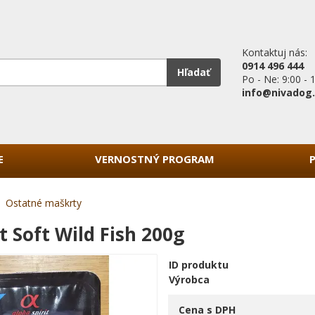
Kontaktuj nás:
0914 496 444
Hľadať
Po - Ne: 9:00 - 
info@nivadog
E
VERNOSTNÝ PROGRAM
Ostatné maškrty
t Soft Wild Fish 200g
ID produktu
Výrobca
Cena s DPH