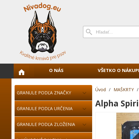
O NÁS
VŠETKO O NÁKUP
Úvod
/
MAŠKRTY
/
GRANULE PODĽA ZNAČKY
Alpha Spiri
GRANULE PODĽA URČENIA
GRANULE PODĽA ZLOŽENIA