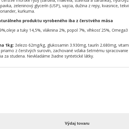
čerstvé morské ryby (sardela, makrela, stavrida a sardínka), hydroly
avka, zeleninový glycerín (USP), vajcia, dužina z repy, kvasnice, tekv
koriander, kurkuma.
aturálneho produktu vyrobeného iba z čerstvého mäsa
9%,oleje a tuky 14,5%, vláknina 2%, popol 7%, vlhkosť 25%, Omega3
na 1kg:
železo 62mg/kg, glukosamin 3.930mg, taurín 2.680mg, vitam
e priamo z čerstvých surovín, zachované vďaka šetrnému spracovan
ia za studena. Nevkladáme žiadne syntetické látky.
Výdaj tovaru