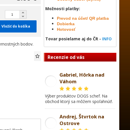
Možnosti platby:
Prevod na účet/ QR platba
Dobierka
Vložiť do košíka
Hotovosť
Tovar posielame aj do ČR -
INFO
rnostných bodov.
Recenzie od vás
Gabriel, Hôrka nad
Váhom
GL
Výber produktov DOGS schef. Na
obchod ktorý sa môžem spoľahnúť!.
Andrej, Štvrtok na
Ostrove
AD