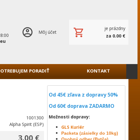
je prázdny
Môj účet
18:00
za 0.00 €
.eu
POTREBUJEM PORADIŤ
KONTAKT
Od 45€ zľava z dopravy 50%
Od 60€ doprava
ZADARMO
Možnosti dopravy:
1001300
Alpha Spirit (ESP)
GLS Kuriér
Packeta (zásielky do 10kg)
3.00 €
Osobný odber (Bytča)