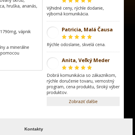
zovaný škrob,
ica, hruška, ananás,
Výhidné ceny, rýchle dodanie,
výborná komunikácia.
Patricia, Malá Čausa
 1790mg, vápnik
PR
rýchle odoslanie, skvelá cena.
íny a minerálne
ie pomocou
Anita, Veľký Meder
AL
dobrá komunikácia so zákazníkom,
rýchle doručenie tovaru, vernostný
program, cena produktu, široký výber
produktov.
Zobraziť ďalšie
Kontakty