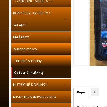
! - VÝHODNÉ BALENIA - !
KONZERVY, KAPSIČKY a
SALÁMY
MAŠKRTY
Sušené mäsko
Prírodné sušeniny
Ostatné maškrty
NUTRIČNÉ DOPLNKY
Popis
?
MISKY NA KRMIVO A VODU