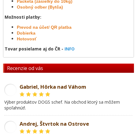
Packeta (zásielky do 10kg)
Osobný odber (Bytča)
Možnosti platby:
Prevod na účet/ QR platba
Dobierka
Hotovosť
Tovar posielame aj do ČR -
INFO
Recenzie od vás
Gabriel, Hôrka nad Váhom
GL
Výber produktov DOGS schef. Na obchod ktorý sa môžem
spoľahnúť!.
Andrej, Štvrtok na Ostrove
AD