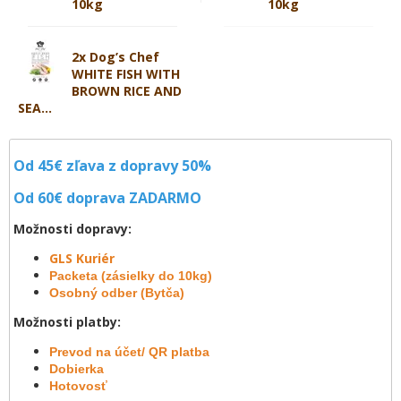
10kg
10kg
2x Dog’s Chef
WHITE FISH WITH
BROWN RICE AND
SEA...
Od 45€ zľava z dopravy 50%
Od 60€ doprava
ZADARMO
Možnosti dopravy:
GLS Kuriér
Packeta (zásielky do 10kg)
Osobný odber (Bytča)
Možnosti platby:
Prevod na účet/ QR platba
Dobierka
Hotovosť