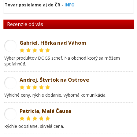
Tovar posielame aj do ČR -
INFO
Recenzie od vás
Gabriel, Hôrka nad Váhom
GL
Výber produktov DOGS schef. Na obchod ktorý sa môžem
spoľahnúť!.
Andrej, Štvrtok na Ostrove
AD
Výhidné ceny, rýchle dodanie, výborná komunikácia.
Patricia, Malá Čausa
PR
rýchle odoslanie, skvelá cena.