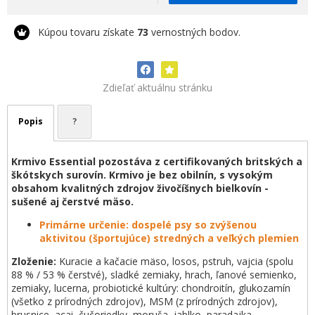
Kúpou tovaru získate
73
vernostných bodov.
Zdieľať aktuálnu stránku
Popis
?
Krmivo Essential pozostáva z certifikovaných britských a
škótskych surovín. Krmivo je bez obilnín, s vysokým
obsahom kvalitných zdrojov živočíšnych bielkovín -
sušené aj čerstvé mäso.
Primárne určenie: dospelé psy so zvýšenou
aktivitou (športujúce) stredných a veľkých plemien
Zloženie:
Kuracie a kačacie mäso, losos, pstruh, vajcia (spolu
88 % / 53 % čerstvé), sladké zemiaky, hrach, ľanové semienko,
zemiaky, lucerna, probiotické kultúry: chondroitín, glukozamín
(všetko z prírodných zdrojov), MSM (z prírodných zdrojov),
brusnice, acai, čučoriedky, moruša, jablko, paradajka,