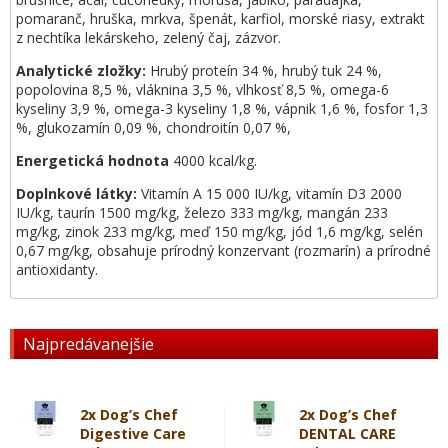
pomaranč, hruška, mrkva, špenát, karfiol, morské riasy, extrakt
z nechtíka lekárskeho, zelený čaj, zázvor.
Analytické zložky:
Hrubý proteín 34 %, hrubý tuk 24 %,
popolovina 8,5 %, vláknina 3,5 %, vlhkosť 8,5 %, omega-6
kyseliny 3,9 %, omega-3 kyseliny 1,8 %, vápnik 1,6 %, fosfor 1,3
%, glukozamín 0,09 %, chondroitín 0,07 %,
Energetická hodnota
4000 kcal/kg.
Doplnkové látky:
Vitamín A 15 000 IU/kg, vitamín D3 2000
IU/kg, taurín 1500 mg/kg, železo 333 mg/kg, mangán 233
mg/kg, zinok 233 mg/kg, meď 150 mg/kg, jód 1,6 mg/kg, selén
0,67 mg/kg, obsahuje prírodný konzervant (rozmarín) a prírodné
antioxidanty.
Najpredávanejšie
2x Dog’s Chef
2x Dog’s Chef
Digestive Care
DENTAL CARE