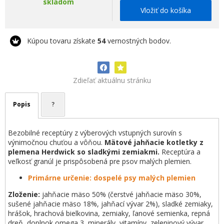
skladom
Vložiť do košíka
Kúpou tovaru získate
54
vernostných bodov.
Zdieľať aktuálnu stránku
Popis
?
Bezobilné receptúry z výberových vstupných surovín s
výnimočnou chuťou a vôňou.
Mätové jahňacie kotletky z
plemena Herdwick so sladkými zemiakmi.
Receptúra a
veľkosť granúl je prispôsobená pre psov malých plemien.
Primárne určenie: dospelé psy malých plemien
Zloženie:
jahňacie mäso 50% (čerstvé jahňacie mäso 30%,
sušené jahňacie mäso 18%, jahňací vývar 2%), sladké zemiaky,
hrášok, hrachová bielkovina, zemiaky, ľanové semienka, repná
dreň, doplnok omega 3, minerály, vitamíny, zeleninový vývar,