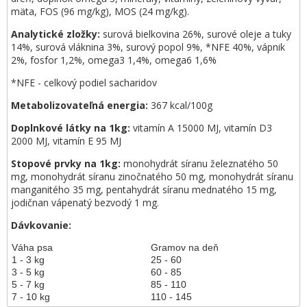
mäta, FOS (96 mg/kg), MOS (24 mg/kg).
Analytické zložky:
surová bielkovina 26%, surové oleje a tuky
14%, surová vláknina 3%, surový popol 9%, *NFE 40%, vápnik
2%, fosfor 1,2%, omega3 1,4%, omega6 1,6%
*NFE - celkový podiel sacharidov
Metabolizovateľná energia:
367 kcal/100g
Doplnkové látky na 1kg:
vitamín A 15000 MJ, vitamín D3
2000 MJ, vitamín E 95 MJ
Stopové prvky na 1kg:
monohydrát síranu železnatého 50
mg, monohydrát síranu zinočnatého 50 mg, monohydrát síranu
manganitého 35 mg, pentahydrát síranu mednatého 15 mg,
jodičnan vápenatý bezvodý 1 mg.
Dávkovanie:
Váha psa
Gramov na deň
1 - 3 kg
25 - 60
3 - 5 kg
60 - 85
5 - 7 kg
85 - 110
7 - 10 kg
110 - 145