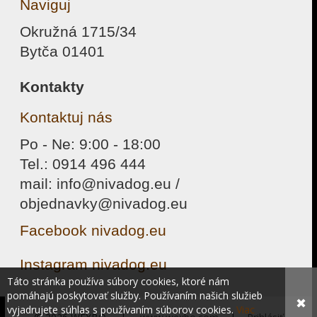
Naviguj
Okružná 1715/34
Bytča 01401
Kontakty
Kontaktuj nás
Po - Ne: 9:00 - 18:00
Tel.: 0914 496 444
mail: info@nivadog.eu /
objednavky@nivadog.eu
Facebook nivadog.eu
Instagram nivadog.eu
Táto stránka používa súbory cookies, ktoré nám
pomáhajú poskytovať služby. Používaním našich služieb
✖
vyjadrujete súhlas s používaním súborov cookies.
Viac