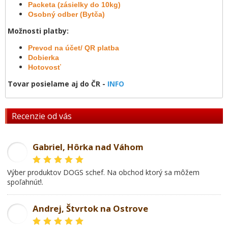
Packeta (zásielky do 10kg)
Osobný odber (Bytča)
Možnosti platby:
Prevod na účet/ QR platba
Dobierka
Hotovosť
Tovar posielame aj do ČR -
INFO
Recenzie od vás
Gabriel, Hôrka nad Váhom
GL
Výber produktov DOGS schef. Na obchod ktorý sa môžem
spoľahnúť!.
Andrej, Štvrtok na Ostrove
AD