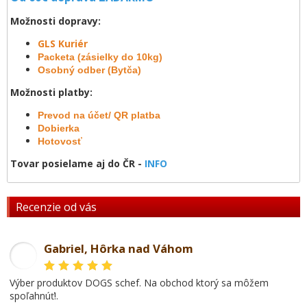
Možnosti dopravy:
GLS Kuriér
Packeta (zásielky do 10kg)
Osobný odber (Bytča)
Možnosti platby:
Prevod na účet/ QR platba
Dobierka
Hotovosť
Tovar posielame aj do ČR -
INFO
Recenzie od vás
Gabriel, Hôrka nad Váhom
GL
Výber produktov DOGS schef. Na obchod ktorý sa môžem
spoľahnúť!.