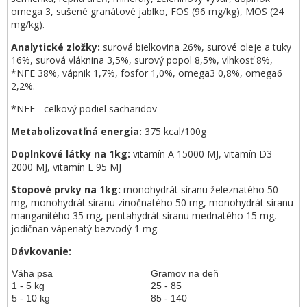
omega 3, sušené granátové jablko, FOS (96 mg/kg), MOS (24
mg/kg).
Analytické zložky:
surová bielkovina 26%, surové oleje a tuky
16%, surová vláknina 3,5%, surový popol 8,5%, vlhkosť 8%,
*NFE 38%, vápnik 1,7%, fosfor 1,0%, omega3 0,8%, omega6
2,2%.
*NFE - celkový podiel sacharidov
Metabolizovatľná energia:
375 kcal/100g
Doplnkové látky na 1kg:
vitamín A 15000 MJ, vitamín D3
2000 MJ, vitamín E 95 MJ
Stopové prvky na 1kg:
monohydrát síranu železnatého 50
mg, monohydrát síranu zinočnatého 50 mg, monohydrát síranu
manganitého 35 mg, pentahydrát síranu mednatého 15 mg,
jodičnan vápenatý bezvodý 1 mg.
Dávkovanie:
Váha psa
Gramov na deň
1 - 5 kg
25 - 85
5 - 10 kg
85 - 140