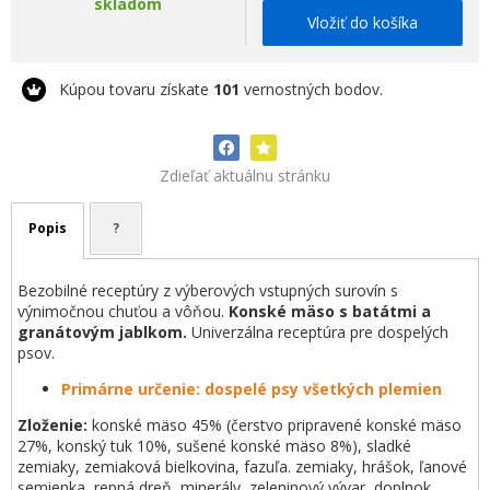
skladom
Vložiť do košíka
Kúpou tovaru získate
101
vernostných bodov.
Zdieľať aktuálnu stránku
Popis
?
Bezobilné receptúry z výberových vstupných surovín s
výnimočnou chuťou a vôňou.
Konské mäso s batátmi a
granátovým jablkom.
Univerzálna receptúra pre dospelých
psov.
Primárne určenie: dospelé psy všetkých plemien
Zloženie:
konské mäso 45% (čerstvo pripravené konské mäso
27%, konský tuk 10%, sušené konské mäso 8%), sladké
zemiaky, zemiaková bielkovina, fazuľa. zemiaky, hrášok, ľanové
semienka, repná dreň, minerály, zeleninový vývar, doplnok