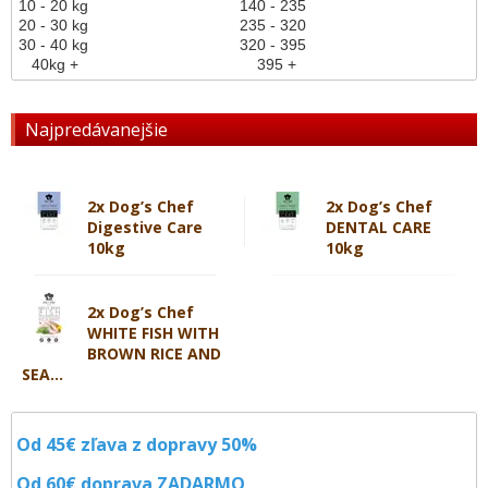
10 - 20 kg
140 - 235
20 - 30 kg
235 - 320
30 - 40 kg
320 - 395
40kg +
395 +
Najpredávanejšie
2x Dog’s Chef
2x Dog’s Chef
Digestive Care
DENTAL CARE
10kg
10kg
2x Dog’s Chef
WHITE FISH WITH
BROWN RICE AND
SEA...
Od 45€ zľava z dopravy 50%
Od 60€ doprava
ZADARMO