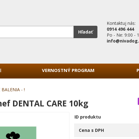
Kontaktuj nás:
0914 496 444
Hľadať
Po - Ne: 9:00 - 
info@nivadog
E
VERNOSTNÝ PROGRAM
 BALENIA - !
Chef DENTAL CARE 10kg
ID produktu
Cena s DPH