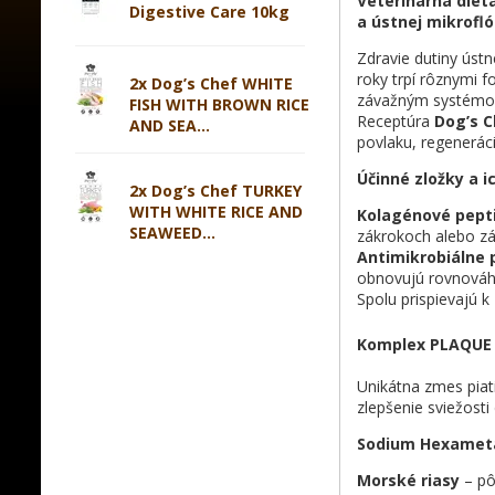
Veterinárna diét
Digestive Care 10kg
a ústnej mikrofló
Zdravie dutiny ústn
roky trpí rôznymi f
2x Dog’s Chef WHITE
závažným systémov
FISH WITH BROWN RICE
Receptúra
Dog’s C
AND SEA...
povlaku, regeneráci
Účinné zložky a 
2x Dog’s Chef TURKEY
WITH WHITE RICE AND
Kolagénové pept
SEAWEED...
zákrokoch alebo zá
Antimikrobiálne 
obnovujú rovnováhu
Spolu prispievajú k
Komplex PLAQUE
Unikátna zmes pia
zlepšenie sviežosti
Sodium Hexamet
Morské riasy
– pô