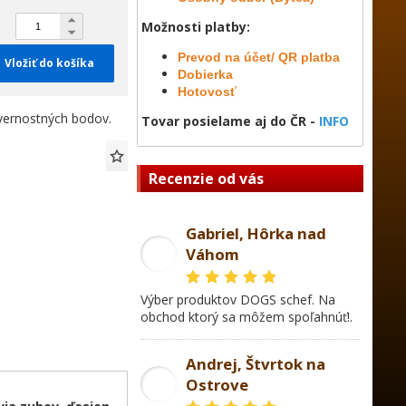
Možnosti platby:
Prevod na účet/ QR platba
Vložiť do košíka
Dobierka
Hotovosť
ernostných bodov.
Tovar posielame aj do ČR -
INFO
Recenzie od vás
Gabriel, Hôrka nad
Váhom
GL
Výber produktov DOGS schef. Na
obchod ktorý sa môžem spoľahnúť!.
Andrej, Štvrtok na
Ostrove
AD