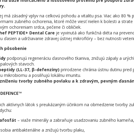
a na báze morčacieho a lososového proteínu pre podporu zdra
ry.
ej má zásadný vplyv na celkovú pohodu a vitalitu psa. Viac ako 80 % p
ormami zubného ochorenia, ktoré môže viesť nielen k bolesti a strate 
ým ochoreniam srdca, pečene či obličiek.
hef PEPTIDE+ Dental Care
je vyvinutá ako funkčná diéta na preven
u ďasien a udržiavanie zdravej ústnej mikroflóry – bez nutnosti veter
ich pôsobenie
idy
podporujú regeneráciu ďasnového tkaniva, znižujú zápaly a urých
palových stavoch.
peptidy (LL-37, β-defenzíny)
prirodzene chránia ústnu dutinu pred
 mikrobiomu a posilňujú lokálnu imunitu.
zníženiu tvorby zubného povlaku a k zdravým, pevným ďasná
 DEFENCE™
tich aktívnych látok s preukázaným účinkom na obmedzenie tvorby 
 dychu:
afosfát
– viaže minerály a zabraňuje usadzovaniu zubného kameňa
sobia antibakteriálne a znižujú tvorbu plaku,