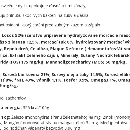
osviežuje dych, upokojuje ďasná a tlmí zápaly,
jú priľnutiu škodlivých baktérií na zuby a ďasná,
antioxidant, ktorý chráni pred zubným kazom a zápalmi.
 Losos 52% (čerstvo pripravené hydrolyzované morčacie mäso
so z lososa 12,5%, morčací tuk 8%, hydrolyzovaný morčací vý
, Repná dreň, Celulóza, Plaque Defence ( Hexametafosfát so
nice, Extrakt zeleného čaju ), Minerály, Sušený Nechtík lekársk
ridy (FOS) 175 mg/kg, Mananoligosacharidy (MOS) 50 mg/kg.
y:
Surová bielkovina 21%, Surový olej a tuky 14,5%, Surová vlák
osť 8%, *NFE 43%, Vápnik 1,1%, Fosfor 0,9%, Omega3 1%, Ome
9 mg/kg.
iel sacharidov
á energia:
356 kcal/100g
 1kg:
Železo (monohydrát síranu železnatého) 48 mg, Zinok (monohy
g, Mangán (monohydrát síranu manganitého) 34 mg, Meď (pentahydrá
 Jód (jodičnan vápenatý bezvodý) 0,96 mg.