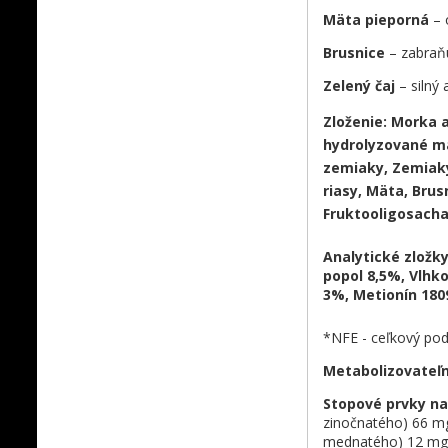
Mäta pieporná
– 
Brusnice
– zabraňu
Zelený čaj
– silný 
Zloženie:
Morka a
hydrolyzované mä
zemiaky, Zemiaky
riasy, Mäta, Brus
Fruktooligosacha
Analytické zložk
popol 8,5%, Vlhk
3%, Metionín 180
*NFE - ceľkový pod
Metabolizovateľn
Stopové prvky na
zinočnatého) 66 m
mednatého) 12 mg,