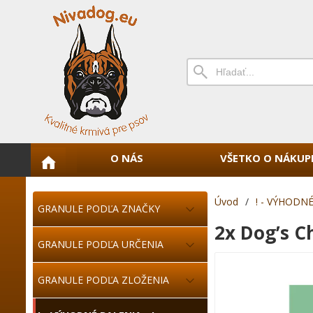
O NÁS
VŠETKO O NÁKUP
Úvod
/
! - VÝHODNÉ
GRANULE PODĽA ZNAČKY
2x Dog’s 
GRANULE PODĽA URČENIA
GRANULE PODĽA ZLOŽENIA