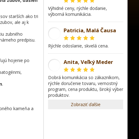
via zubov, ďasien
Výhidné ceny, rýchle dodanie,
výborná komunikácia.
sov starších ako tri
zubov, ale aj k
Patricia, Malá Čausa
PR
ciu zubného
inárneho predpisu.
rýchle odoslanie, skvelá cena.
ľujú hojenie po
Anita, Veľký Meder
AL
 patogénmi,
dobrá komunikácia so zákazníkom,
rýchle doručenie tovaru, vernostný
m
.
program, cena produktu, široký výber
produktov.
Zobraziť ďalšie
zubného kameňa a
,