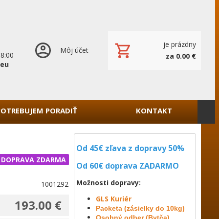
je prázdny
Môj účet
18:00
za 0.00 €
.eu
POTREBUJEM PORADIŤ
KONTAKT
Od 45€ zľava z dopravy 50%
DOPRAVA ZDARMA
Od 60€ doprava
ZADARMO
Možnosti dopravy:
1001292
GLS Kuriér
193.00 €
Packeta (zásielky do 10kg)
Osobný odber (Bytča)