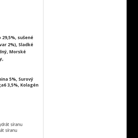
 29,5%, sušené
var 2%), Sladké
dný, Morské
y,
nina 5%, Surový
ga6 3,5%, Kolagén
drát síranu
t síranu