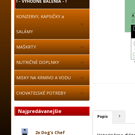
! - VÝHODNÉ BALENIA - !
KONZERVY, KAPSIČKY a
SALÁMY
MAŠKRTY
NUTRIČNÉ DOPLNKY
MISKY NA KRMIVO A VODU
CHOVATEĽSKÉ POTREBY
Najpredávanejšie
Popis
?
2x Dog’s Chef