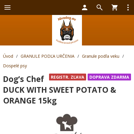
Úvod
/
GRANULE PODĽA URČENIA
/
Granule podľa veku
/
Dospelé psy
Dog’s Chef
REGISTR. ZĽAVA
DOPRAVA ZDARMA
DUCK WITH SWEET POTATO &
ORANGE 15kg