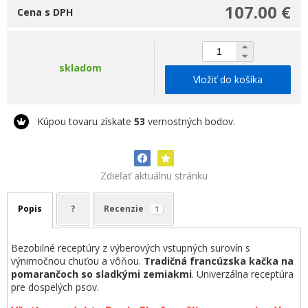
107.00 €
Cena s DPH
skladom
Vložiť do košíka
Kúpou tovaru získate
53
vernostných bodov.
Zdieľať aktuálnu stránku
Popis
?
Recenzie
1
Bezobilné receptúry z výberových vstupných surovín s
výnimočnou chuťou a vôňou.
Tradičná francúzska kačka na
pomarančoch so sladkými zemiakmi
. Univerzálna receptúra
pre dospelých psov.