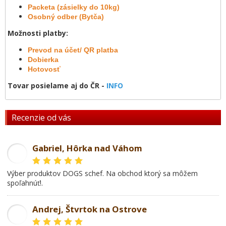
Packeta (zásielky do 10kg)
Osobný odber (Bytča)
Možnosti platby:
Prevod na účet/ QR platba
Dobierka
Hotovosť
Tovar posielame aj do ČR -
INFO
Recenzie od vás
Gabriel, Hôrka nad Váhom
GL
Výber produktov DOGS schef. Na obchod ktorý sa môžem
spoľahnúť!.
Andrej, Štvrtok na Ostrove
AD