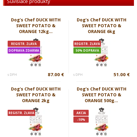
Súvisiace produkty
Dog’s Chef DUCK WITH
Dog’s Chef DUCK WITH
SWEET POTATO &
SWEET POTATO &
ORANGE 12kg...
ORANGE 6kg
REGISTR. ZĽAVA
REGISTR. ZĽAVA
DOPRAVA ZDARMA
50% DOPRAVA
87.00 €
51.00 €
s DPH
s DPH
Dog’s Chef DUCK WITH
Dog’s Chef DUCK WITH
SWEET POTATO &
SWEET POTATO &
ORANGE 2kg
ORANGE 500g...
REGISTR. ZĽAVA
AKCIA
-10%