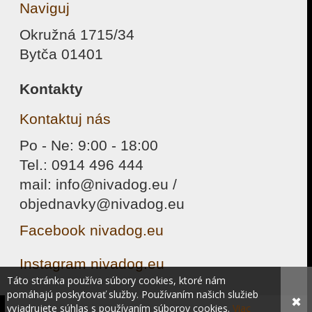
Naviguj
Okružná 1715/34
Bytča 01401
Kontakty
Kontaktuj nás
Po - Ne: 9:00 - 18:00
Tel.: 0914 496 444
mail: info@nivadog.eu /
objednavky@nivadog.eu
Facebook nivadog.eu
Instagram nivadog.eu
Táto stránka používa súbory cookies, ktoré nám
pomáhajú poskytovať služby. Používaním našich služieb
✖
vyjadrujete súhlas s používaním súborov cookies.
Viac