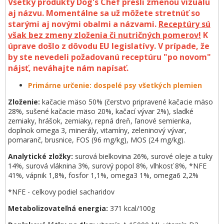
Všetky produkty Dog's Chef prešli zmenou vizuálu
aj názvu. Momentálne sa už môžete stretnúť so
starými aj novými obalmi a názvami.
Receptúry sú
však bez zmeny zloženia či nutričných pomerov!
K
úprave došlo z dôvodu EU legislatívy. V prípade, že
by ste nevedeli požadovanú receptúru "po novom"
nájsť, neváhajte nám napísať.
Primárne určenie: dospelé psy všetkých plemien
Zloženie:
kačacie mäso 50% (čerstvo pripravené kačacie mäso
28%, sušené kačacie mäso 20%, kačací vývar 2%), sladké
zemiaky, hrášok, zemiaky, repná dreň, ľanové semienka,
doplnok omega 3, minerály, vitamíny, zeleninový vývar,
pomaranč, brusnice, FOS (96 mg/kg), MOS (24 mg/kg).
Analytické zložky:
surová bielkovina 26%, surové oleje a tuky
14%, surová vláknina 3%, surový popol 8%, vlhkosť 8%, *NFE
41%, vápnik 1,8%, fosfor 1,1%, omega3 1%, omega6 2,2%
*NFE - celkovy podiel sacharidov
Metabolizovateľná energia:
371 kcal/100g