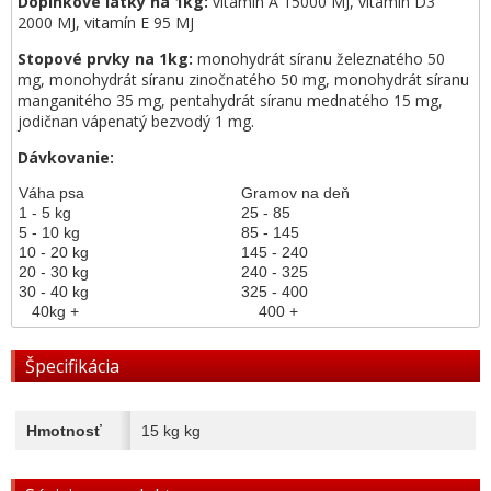
Doplnkové látky na 1kg:
vitamín A 15000 MJ, vitamín D3
2000 MJ, vitamín E 95 MJ
Stopové prvky na 1kg:
monohydrát síranu železnatého 50
mg, monohydrát síranu zinočnatého 50 mg, monohydrát síranu
manganitého 35 mg, pentahydrát síranu mednatého 15 mg,
jodičnan vápenatý bezvodý 1 mg.
Dávkovanie:
Váha psa
Gramov na deň
1 - 5 kg
25 - 85
5 - 10 kg
85 - 145
10 - 20 kg
145 - 240
20 - 30 kg
240 - 325
30 - 40 kg
325 - 400
40kg +
400 +
Špecifikácia
Hmotnosť
15 kg kg